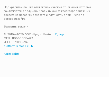
Под кредитом понимаются экономические отношения, которые 
заключаются в получении заёмщиком от кредитора денежных 
средств на условиях возврата и платности, в том числе по 
договору займа.
Варианты выдачи
© 2019—
2026
ООО «Кредит.Клаб»
Сургут
ОГРН 1196658084743
ИНН 6678105594
platform@credit.club
Карта сайта