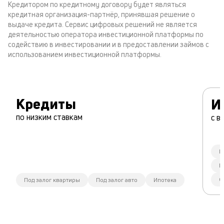
Кредитором по кредитному договору будет являться
кредитная организация-партнёр, принявшая решение о
выдаче кредита. Сервис цифровых решений не является
деятельностью оператора инвестиционной платформы по
содействию в инвестировании и в предоставлении займов с
использованием инвестиционной платформы.
Кредиты
И
по низким ставкам
с в
К
П
Ф
Под залог квартиры
Под залог авто
Ипотека