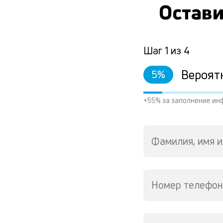
Остави
Шаг
1
из
4
Вероят
5
%
+55% за заполнение ин
Фамилия, имя и
Номер телефон