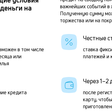
важнейших событий в ж
деньги на
Полученную сумму мож
торжества или на пок
Честные с
зможен в том числе
ставка фикс
есяца или
платежей и 
илья
Через 1–2 
ние кредита
после регис
карту, чтоб
приготовлен