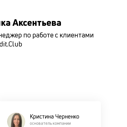
все возм
сценарии
ка Аксентьева
погашени
кредита
еджер по работе с клиентами
клиентом,
dit.Club
чтобы он 
оказался 
сложной
ситуации.
Кристина Черненко
основатель компании