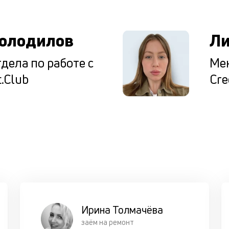
олодилов
Ли
дела по работе с
Мен
.Club
Cre
Ирина Толмачёва
заём на ремонт