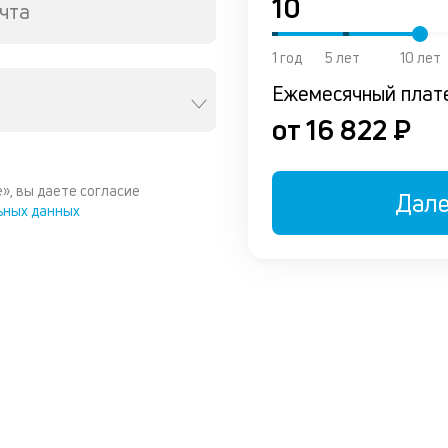
чта
1 год
5 лет
10 лет
Ежемесячный плат
от 16 822 ₽
», вы даете согласие
Дал
ьных данных
ы