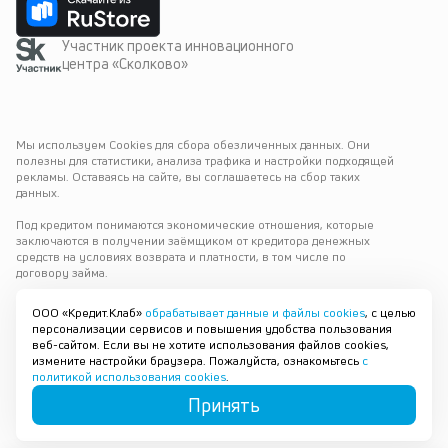
Участник проекта инновационного
центра «Сколково»
Мы используем Cookies для сбора обезличенных данных. Они 
полезны для статистики, анализа трафика и настройки подходящей 
рекламы. Оставаясь на сайте, вы соглашаетесь на сбор таких 
данных.
Под кредитом понимаются экономические отношения, которые 
заключаются в получении заёмщиком от кредитора денежных 
средств на условиях возврата и платности, в том числе по 
договору займа.
Варианты выдачи
ООО «Кредит.Клаб»
обрабатывает данные и файлы cookies
, с целью
персонализации сервисов и повышения удобства пользования
© 2019—
2026
ООО «Кредит.Клаб»
Екатеринбург
веб-сайтом. Если вы не хотите использования файлов cookies,
ОГРН 1196658084743
измените настройки браузера. Пожалуйста, ознакомьтесь
с
ИНН 6678105594
политикой использования cookies
.
platform@credit.club
Принять
Карта сайта