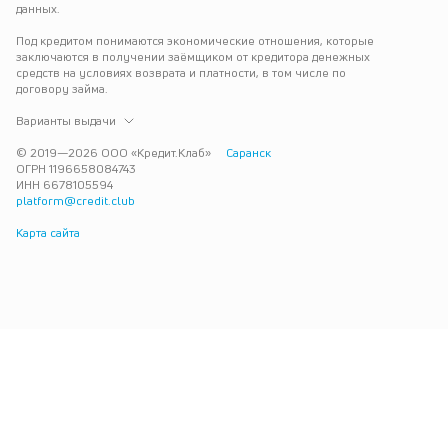
данных.
Под кредитом понимаются экономические отношения, которые 
заключаются в получении заёмщиком от кредитора денежных 
средств на условиях возврата и платности, в том числе по 
договору займа.
Варианты выдачи
© 2019—
2026
ООО «Кредит.Клаб»
Саранск
ОГРН 1196658084743
ИНН 6678105594
platform@credit.club
Карта сайта