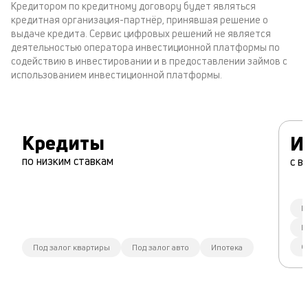
Кредитором по кредитному договору будет являться
кредитная организация-партнёр, принявшая решение о
выдаче кредита. Сервис цифровых решений не является
деятельностью оператора инвестиционной платформы по
содействию в инвестировании и в предоставлении займов с
использованием инвестиционной платформы.
Кредиты
И
по низким ставкам
с в
К
П
Ф
Под залог квартиры
Под залог авто
Ипотека