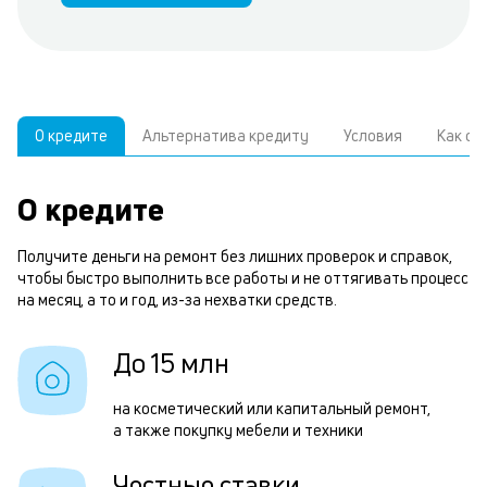
О кредите
Альтернатива кредиту
Условия
Как о
О кредите
У
С
п
р
Получите деньги на ремонт без лишних проверок и справок,
з
з
чтобы быстро выполнить все работы и не оттягивать процесс
В
на месяц, а то и год, из-за нехватки средств.
з
д
п
До 15 млн
ч
П
м
на косметический или капитальный ремонт,
а также покупку мебели и техники
п
1
б
Честные ставки