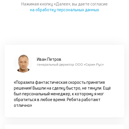
Wh
Нажимая кнопку «Далее», вы даете согласие
Vi
на обработку персональных данных
ил
Te
П
со
д
и
по
ка
по
Иван Петров
ш
генеральный директор ООО «Скрин Рус»
на
од
н
«Поразила фантастическая скорость принятия
су
решения! Вышли на сделку быстро, не тянули. Ещё
был персональный менеджер, к которому я мог
обратиться в любое время. Ребята работают
П
отлично»
м
к