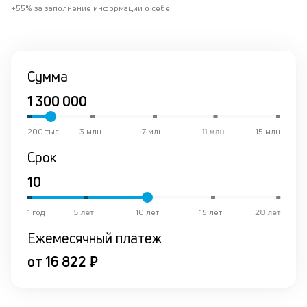
эт
+55% за заполнение информации о себе
вр
ли
ст
ст
Сумма
О
ф
пр
ра
за
на
200 тыс
3 млн
7 млн
11 млн
15 млн
по
Срок
кр
М
из
де
1 год
5 лет
10 лет
15 лет
20 лет
по
и
Ежемесячный платеж
со
со
от 16 822 ₽
от
по
ко