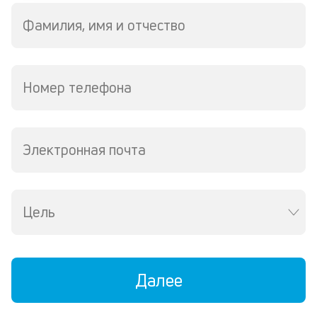
в
ре
Фамилия, имя и отчество
К
ч
Номер телефона
л
м
Электронная почта
В
ко
ср
д
кл
Цель
о
св
по
за
Далее
на
кр
в