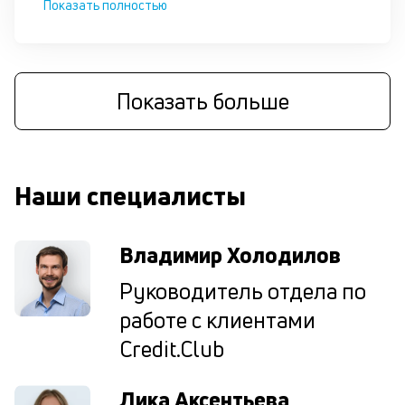
Показать полностью
п
кр
за
ч
он
Показать больше
не
ок
в
с
си
Наши специалисты
М
п
Владимир Холодилов
д
Руководитель отдела по
б
работе с клиентами
о
Credit.Club
д
Лика Аксентьева
П