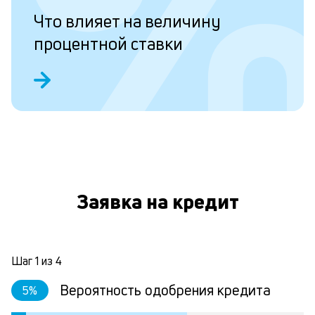
и
Что влияет на величину
к
процентной ставки
в
б
Л
к
к
и
Заявка на кредит
Ес
у
ва
Шаг
1
из
4
ко
то
Вероятность одобрения кредита
5
%
б
пр