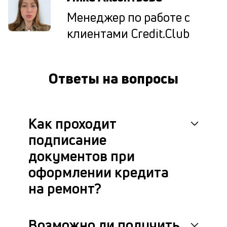
оц
Менеджер по работе с
за
с
клиентами Credit.Club
на
бл
че
в
Ответы на вопросы
це
ан
м
др
Как проходит
фа
подписание
документов при
оформлении кредита
на ремонт?
Возможно ли получить