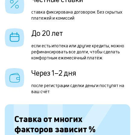
и
ставка фиксирована договором. Без скрытых
б
к
платежей и комиссий
п
к
До 20 лет
в
о
если есть ипотека или другие кредиты, можно
рефинансировать все долги, чтобы сделать
комфортным ежемесячный платёж
о
Через 1–2 дня
К
после регистрации сделки деньги поступят на
ваш счёт
а
к
н
Ставка от
многих
р
факторов зависит
%
д