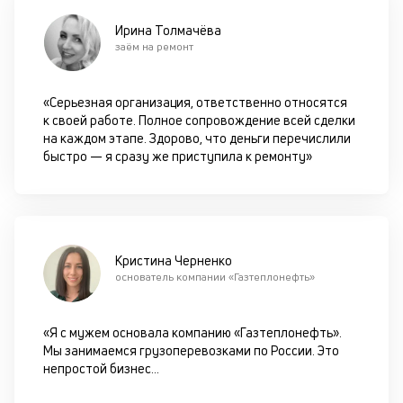
у
д
Ирина Толмачёва
заём на ремонт
к
к
«Серьезная организация, ответственно относятся
к своей работе. Полное сопровождение всей сделки
М
на каждом этапе. Здорово, что деньги перечислили
ис
быстро — я сразу же приступила к ремонту»
це
по
пр
по
оп
ва
Кристина Черненко
кр
основатель компании «Газтеплонефть»
по
че
ст
«Я с мужем основала компанию «Газтеплонефть».
П
Мы занимаемся грузоперевозками по России. Это
вс
непростой бизнес
...
в
сц