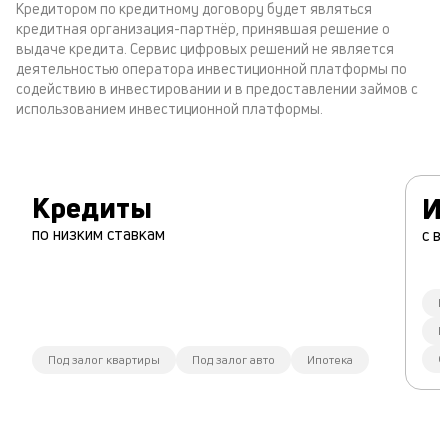
Кредитором по кредитному договору будет являться
кредитная организация-партнёр, принявшая решение о
выдаче кредита. Сервис цифровых решений не является
деятельностью оператора инвестиционной платформы по
содействию в инвестировании и в предоставлении займов с
использованием инвестиционной платформы.
Кредиты
И
по низким ставкам
с в
К
П
Ф
Под залог квартиры
Под залог авто
Ипотека