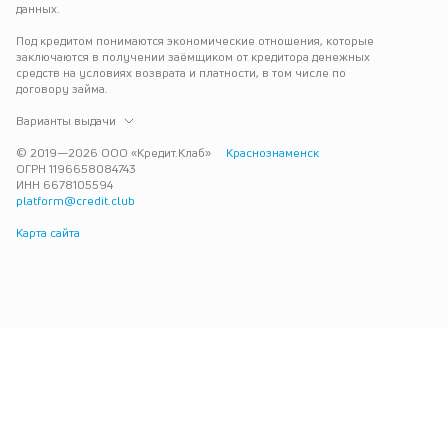
данных.
Под кредитом понимаются экономические отношения, которые 
заключаются в получении заёмщиком от кредитора денежных 
средств на условиях возврата и платности, в том числе по 
договору займа.
Варианты выдачи
© 2019—
2026
ООО «Кредит.Клаб»
Краснознаменск
ОГРН 1196658084743
ИНН 6678105594
platform@credit.club
Карта сайта