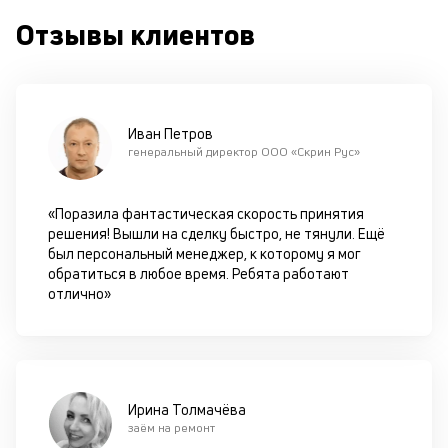
с
Отзывы клиентов
си
М
п
Иван Петров
д
генеральный директор ООО «Скрин Рус»
б
о
«Поразила фантастическая скорость принятия
решения! Вышли на сделку быстро, не тянули. Ещё
д
был персональный менеджер, к которому я мог
обратиться в любое время. Ребята работают
П
отлично»
оц
за
с
на
бл
че
Ирина Толмачёва
в
заём на ремонт
це