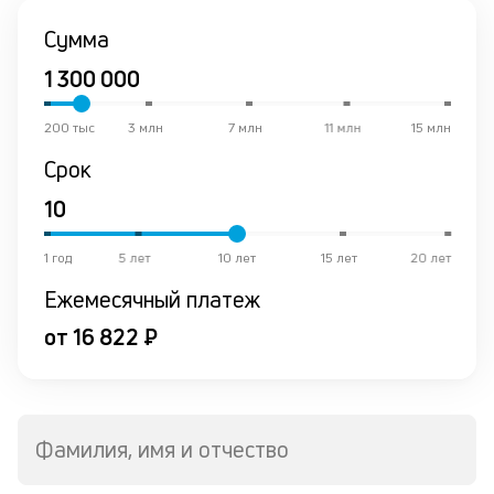
К
Сумма
ч
л
м
200 тыс
3 млн
7 млн
11 млн
15 млн
Срок
Д
о
св
по
за
1 год
5 лет
10 лет
15 лет
20 лет
на
Ежемесячный платеж
кр
в
от 16 822 ₽
Wh
Vi
ил
Te
П
Фамилия, имя и отчество
кл
со