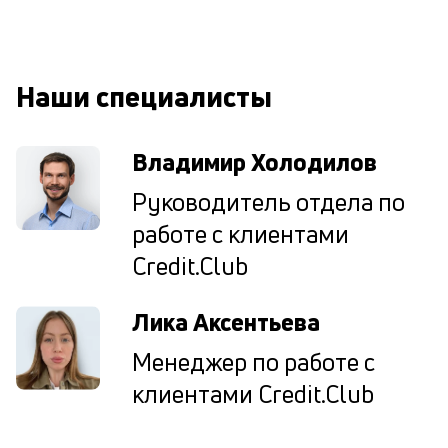
М
ис
це
по
Наши специалисты
пр
по
оп
Владимир Холодилов
ва
кр
Руководитель отдела по
П
вс
работе с клиентами
в
Credit.Club
сц
п
кр
Лика Аксентьева
в
ср
Менеджер по работе с
ч
он
клиентами Credit.Club
не
ок
в