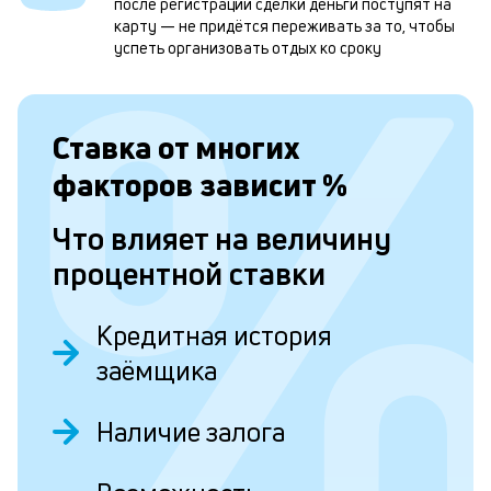
после регистрации сделки деньги поступят на
и
карту — не придётся переживать за то, чтобы
успеть организовать отдых ко сроку
о
Л
Ставка от
многих
к
факторов зависит
%
к
Что влияет на величину
и
процентной ставки
Ес
у
Кредитная история
ва
ко
заёмщика
то
б
пр
Наличие залога
эт
вр
ли