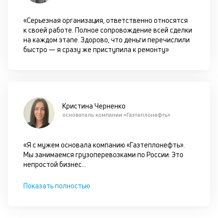
ан
м
«Серьезная организация, ответственно относятся
др
к своей работе. Полное сопровождение всей сделки
фа
на каждом этапе. Здорово, что деньги перечислили
быстро — я сразу же приступила к ремонту»
Кристина Черненко
основатель компании «Газтеплонефть»
«Я с мужем основала компанию «Газтеплонефть».
Мы занимаемся грузоперевозками по России. Это
непростой бизнес
...
Показать полностью