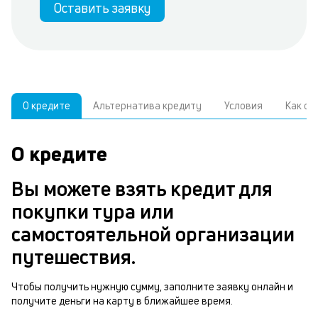
Оставить заявку
О кредите
Альтернатива кредиту
Условия
Как о
О кредите
У
С
а
р
Вы можете взять кредит для
к
з
покупки тура или
В
н
самостоятельной организации
д
о
путешествия.
ч
м
Чтобы получить нужную сумму, заполните заявку онлайн и
Р
получите деньги на карту в ближайшее время.
п
п