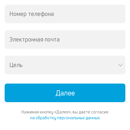
д
и
Номер телефона
по
ка
по
ш
на
Электронная почта
од
н
су
Цель
П
м
к
Далее
у
д
Нажимая кнопку «Далее», вы даете согласие
к
на обработку персональных данных
к