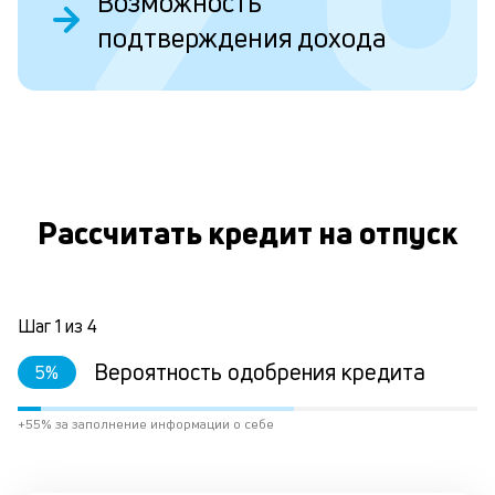
Возможность
ст
подтверждения дохода
ст
ф
пр
ра
за
О
на
по
кр
М
Рассчитать кредит на отпуск
из
де
по
и
со
Шаг
1
из
4
со
от
Вероятность одобрения кредита
5
%
по
ко
+55% за заполнение информации о себе
в
ре