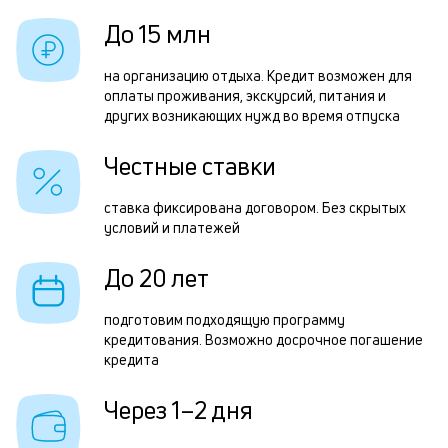
б
з
До 15 млн
и
з
к
на организацию отдыха. Кредит возможен для
п
оплаты проживания, экскурсий, питания и
к
других возникающих нужд во время отпуска
П
о
к
Честные ставки
н
ставка фиксирована договором. Без скрытых
с
условий и платежей
д
До 20 лет
1
м
подготовим подходящую программу
кредитования. Возможно досрочное погашение
б
кредита
п
Через 1–2 дня
в
о