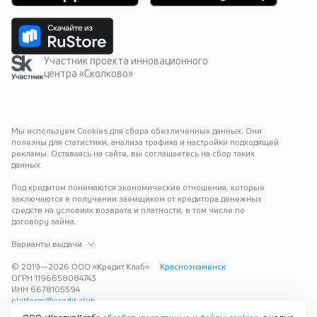
Участник проекта инновационного
центра «Сколково»
Мы используем Cookies для сбора обезличенных данных. Они 
полезны для статистики, анализа трафика и настройки подходящей 
рекламы. Оставаясь на сайте, вы соглашаетесь на сбор таких 
данных.
Под кредитом понимаются экономические отношения, которые 
заключаются в получении заёмщиком от кредитора денежных 
средств на условиях возврата и платности, в том числе по 
договору займа.
Варианты выдачи
© 2019—
2026
ООО «Кредит.Клаб»
Краснознаменск
ОГРН 1196658084743
ИНН 6678105594
platform@credit.club