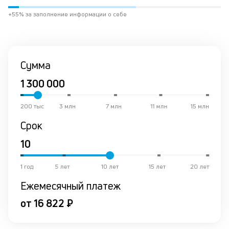
тр
к
+55% за заполнение информации о себе
з
бо
ги
Эт
зн
Сумма
чт
ес
у
че
200 тыс
3 млн
7 млн
11 млн
15 млн
б
Срок
до
и
пр
он
не
1 год
5 лет
10 лет
15 лет
20 лет
ст
Ежемесячный платеж
ст
ф
от 16 822 ₽
дл
од
за