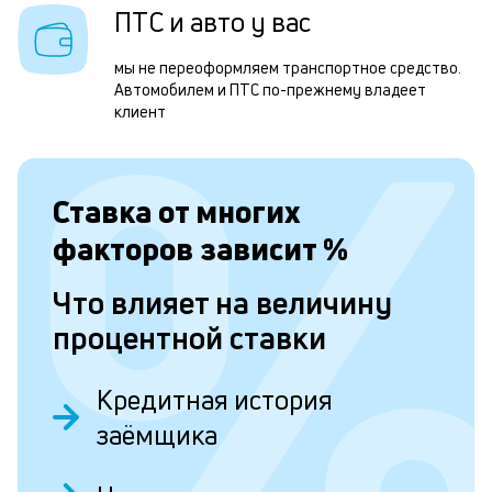
д
ПТС и авто у вас
Д
мы не переоформляем транспортное средство.
э
Автомобилем и ПТС по-прежнему владеет
клиент
о
з
н
Ставка от
многих
с
факторов зависит
%
и
д
Что влияет на величину
п
процентной ставки
р
Кредитная история
п
заёмщика
н