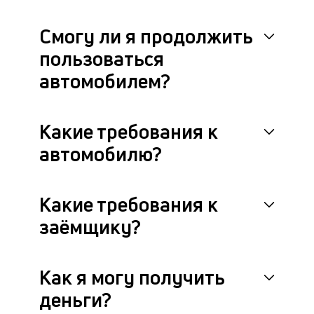
по
по
Смогу ли я продолжить
за
пользоваться
ав
и
автомобилем?
П
ос
у
вл
Какие требования к
автомобилю?
Какие требования к
заёмщику?
Как я могу получить
деньги?