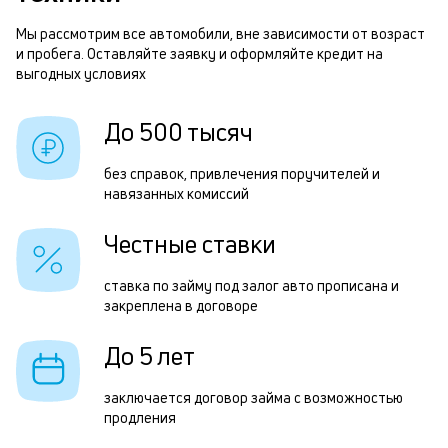
м
б
п
Мы рассмотрим все автомобили, вне зависимости от возраст
и пробега. Оставляйте заявку и оформляйте кредит на
б
П
выгодных условиях
и
з
к
До 500 тысяч
д
к
5
без справок, привлечения поручителей и
о
навязанных комиссий
т
р
Честные ставки
п
ставка по займу под залог авто прописана и
з
закреплена в договоре
а
До 5 лет
н
в
заключается договор займа с возможностью
продления
и