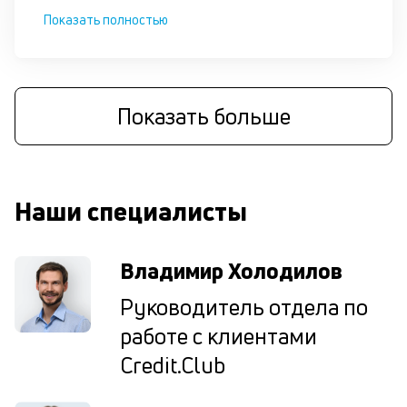
по
Показать полностью
и
за
до
П
Показать больше
к
с
к
Наши специалисты
у
Владимир Холодилов
М
не
Руководитель отдела по
пр
п
работе с клиентами
кл
в
Credit.Club
за
по