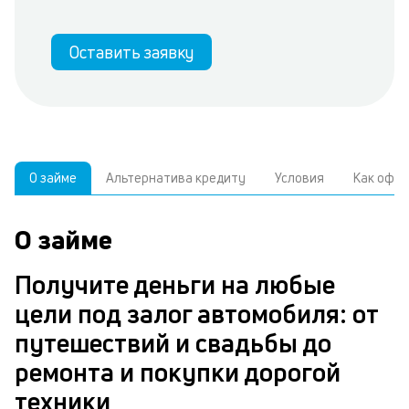
Оставить заявку
О займе
Альтернатива кредиту
Условия
Как офо
О займе
А
У
С
к
р
Получите деньги на любые
о
цели под залог автомобиля: от
В
з
з
путешествий и свадьбы до
д
а
н
ремонта и покупки дорогой
ч
в
техники