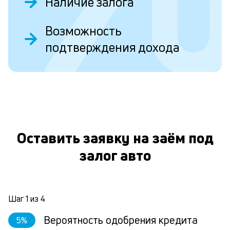
Наличие залога
О
з
Возможность
д
подтверждения дохода
е
в
к
и
е
Оставить заявку на заём под
п
О
залог авто
Н
за
в
ви
Шаг
1
из
4
а
по
Вероятность одобрения кредита
5
%
сд