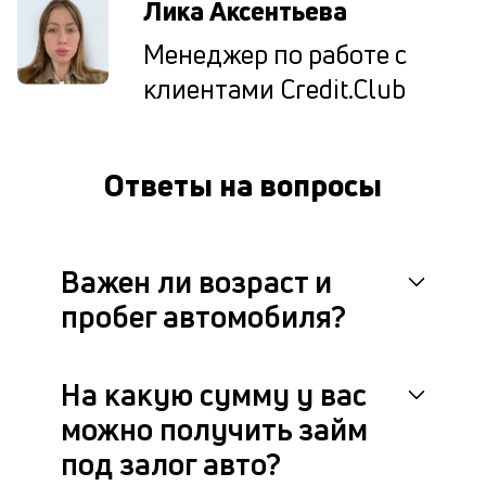
Лика Аксентьева
за
ав
Менеджер по работе с
но
и
клиентами Credit.Club
пр
р
сц
п
Ответы на вопросы
до
ч
че
не
по
Важен ли возраст и
в
пробег автомобиля?
с
ф
си
В
На какую сумму у вас
мо
м
можно получить займ
на
под залог авто?
ав
по