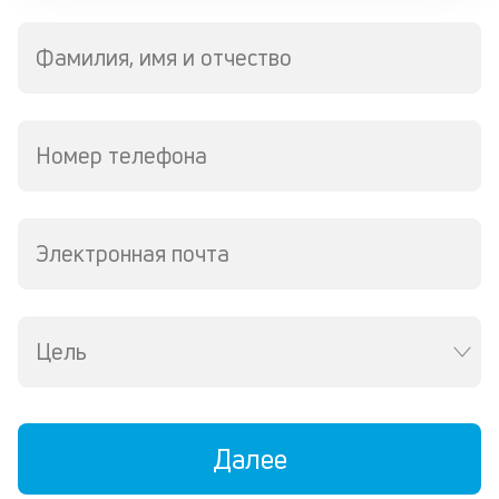
м
вс
Фамилия, имя и отчество
ра
ск
вс
с
по
Номер телефона
и
в
де
Электронная почта
П
и
в
Цель
а
н
и
Далее
з