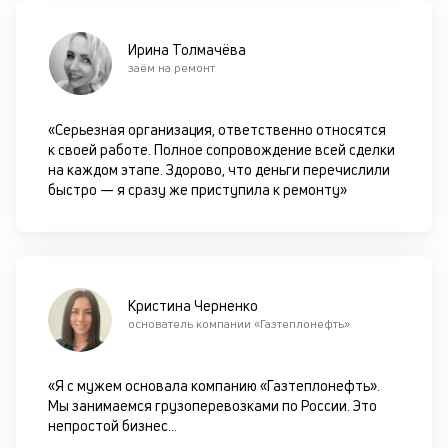
П
м
пр
Ирина Толмачёва
и
заём на ремонт
от
на
вс
«Серьезная организация, ответственно относятся
в
к своей работе. Полное сопровождение всей сделки
по
на каждом этапе. Здорово, что деньги перечислили
за
быстро — я сразу же приступила к ремонту»
по
за
ав
по
ка
ув
Кристина Черненко
ш
основатель компании «Газтеплонефть»
на
од
б
«Я с мужем основала компанию «Газтеплонефть».
су
Мы занимаемся грузоперевозками по России. Это
п
непростой бизнес
...
с