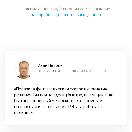
Нажимая кнопку «Далее», вы даете согласие
Ра
на обработку персональных данных
р
ав
гл
ч
он
б
в
ис
те
Иван Петров
со
генеральный директор ООО «Скрин Рус»
М
«Поразила фантастическая скорость принятия
C
решения! Вышли на сделку быстро, не тянули. Ещё
в
был персональный менеджер, к которому я мог
обратиться в любое время. Ребята работают
г
отлично»
п