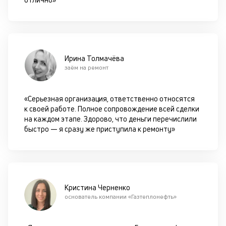
со
д
и
по
ка
Ирина Толмачёва
по
заём на ремонт
ш
на
од
«Серьезная организация, ответственно относятся
н
к своей работе. Полное сопровождение всей сделки
су
на каждом этапе. Здорово, что деньги перечислили
быстро — я сразу же приступила к ремонту»
П
м
к
у
Кристина Черненко
д
основатель компании «Газтеплонефть»
к