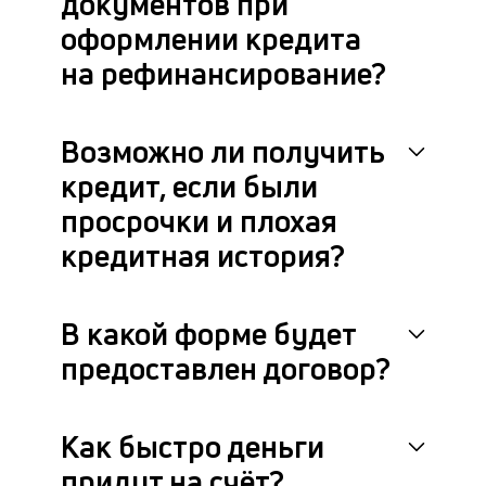
документов при
в
с
оформлении кредита
си
на рефинансирование?
М
п
Возможно ли получить
д
кредит, если были
б
просрочки и плохая
о
кредитная история?
д
П
В какой форме будет
оц
предоставлен договор?
за
с
на
бл
Как быстро деньги
че
придут на счёт?
в