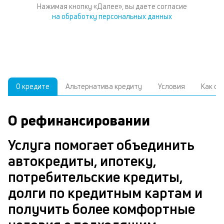
Нажимая кнопку «Далее», вы даете согласие
на обработку персональных данных
О кредите
Альтернатива кредиту
Условия
Как о
О рефинансировании
У
С
а
р
Услуга помогает объединить
н
з
автокредиты, ипотеку,
В
потребительские кредиты,
д
долги по кредитным картам и
ч
Р
получить более комфортные
м
п