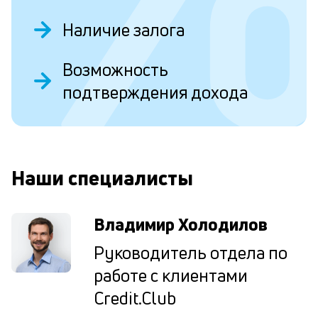
эт
вр
Наличие залога
ли
ст
ст
Возможность
ф
подтверждения дохода
пр
ра
О
за
на
по
кр
Наши специалисты
М
из
де
по
Владимир Холодилов
и
со
Руководитель отдела по
со
работе с клиентами
от
по
Credit.Club
ко
в