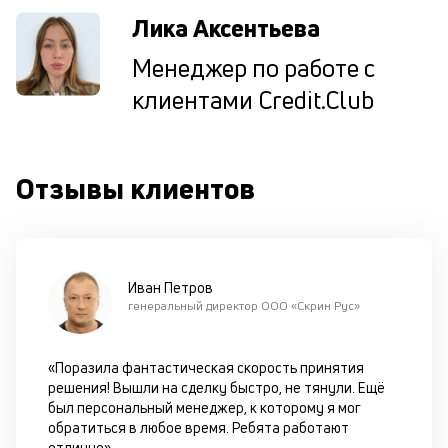
ре
Лика Аксентьева
Менеджер по работе с
К
клиентами Credit.Club
ч
л
м
Отзывы клиентов
Д
о
св
по
за
Иван Петров
на
генеральный директор ООО «Скрин Рус»
кр
в
Wh
«Поразила фантастическая скорость принятия
Vi
решения! Вышли на сделку быстро, не тянули. Ещё
ил
был персональный менеджер, к которому я мог
Te
обратиться в любое время. Ребята работают
П
отлично»