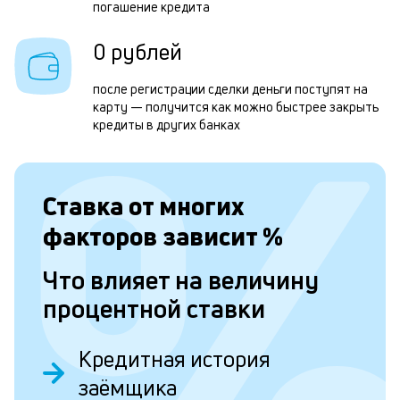
погашение кредита
н
в
0 рублей
и
после регистрации сделки деньги поступят на
д
карту — получится как можно быстрее закрыть
кредиты в других банках
Л
к
Ставка от
многих
к
факторов зависит
%
и
Что влияет на величину
Ес
у
процентной ставки
ва
ко
то
Кредитная история
б
заёмщика
пр