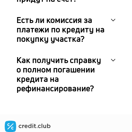
це
ан
м
Есть ли комиссия за
др
ф
платежи по кредиту на
покупку участка?
Как получить справку
о полном погашении
кредита на
рефинансирование?