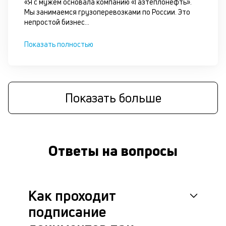
«Я с мужем основала компанию «Газтеплонефть».
к
Мы занимаемся грузоперевозками по России. Это
непростой бизнес
...
М
ис
Показать полностью
це
по
пр
по
оп
Показать больше
ва
кр
П
вс
в
Ответы на вопросы
сц
п
кр
за
ч
Как проходит
он
подписание
не
ок