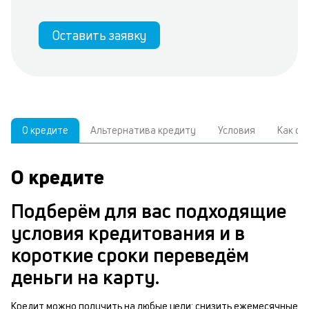
Оставить заявку
О кредите
Альтернатива кредиту
Условия
Как о
О кредите
У
С
а
р
Подберём для вас подходящие
п
з
условия кредитования и в
В
к
короткие сроки переведём
д
в
деньги на карту.
ч
б
м
Кредит можно получить на любые цели: снизить ежемесячные