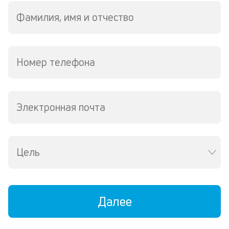
по
Фамилия, имя и отчество
кр
М
из
де
по
Номер телефона
и
со
со
от
Электронная почта
по
ко
в
ре
Цель
К
ч
л
Далее
м