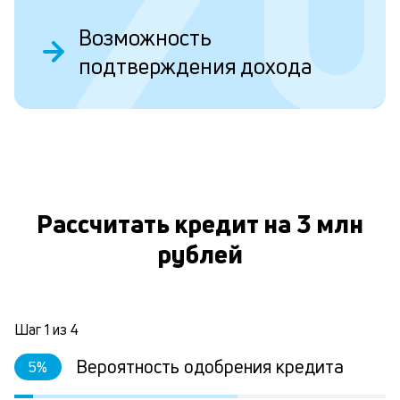
о
Возможность
Д
подтверждения дохода
у
в
д
н
О
н
а
Рассчитать кредит на 3 млн
п
рублей
н
л
к
Шаг
1
из
4
Вероятность одобрения кредита
5
%
Л