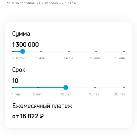
к
+55% за заполнение информации о себе
к
и
Сумма
Ес
у
ва
ко
200 тыс
3 млн
7 млн
11 млн
15 млн
то
б
Срок
пр
эт
вр
ли
1 год
5 лет
10 лет
15 лет
20 лет
ст
ст
Ежемесячный платеж
ф
от 16 822 ₽
пр
ра
за
на