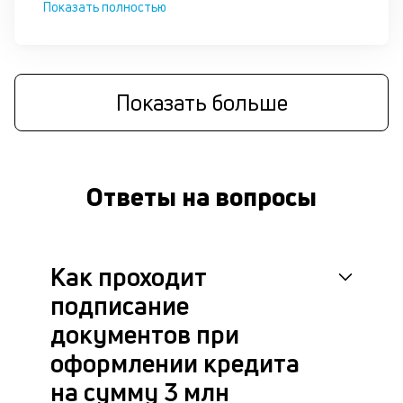
Показать полностью
М
п
д
Показать больше
б
о
д
Ответы на вопросы
П
оц
за
с
Как проходит
на
бл
подписание
че
в
документов при
це
оформлении кредита
ан
м
на сумму 3 млн
др