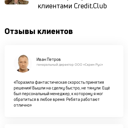
ш
клиентами Credit.Club
на
од
н
су
Отзывы клиентов
П
м
к
Иван Петров
у
генеральный директор ООО «Скрин Рус»
д
к
«Поразила фантастическая скорость принятия
решения! Вышли на сделку быстро, не тянули. Ещё
к
был персональный менеджер, к которому я мог
обратиться в любое время. Ребята работают
М
отлично»
ис
це
по
пр