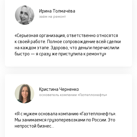
по
Ирина Толмачёва
оп
заём на ремонт
ва
кр
по
«Серьезная организация, ответственно относятся
че
к своей работе. Полное сопровождение всей сделки
ст
на каждом этапе. Здорово, что деньги перечислили
П
быстро — я сразу же приступила к ремонту»
вс
в
сц
п
кр
за
Кристина Черненко
ч
основатель компании «Газтеплонефть»
он
не
ок
«Я с мужем основала компанию «Газтеплонефть».
в
Мы занимаемся грузоперевозками по России. Это
с
непростой бизнес
...
си