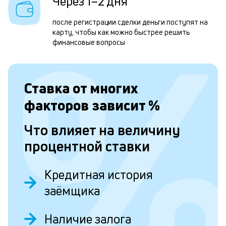
Через 1–2 дня
1
м
после регистрации сделки деньги поступят на
карту, чтобы как можно быстрее решить
н
финансовые вопросы
к
с
Ставка от
многих
а
п
факторов зависит
%
с
Что влияет на величину
б
процентной ставки
п
в
Кредитная история
о
заёмщика
б
и
Наличие залога