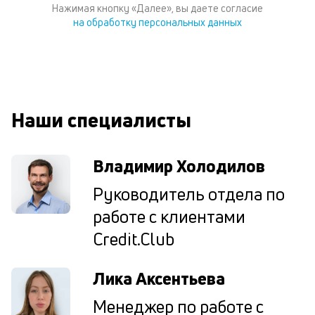
В
Нажимая кнопку «Далее», вы даете согласие
ко
на обработку персональных данных
ср
д
о
св
по
за
Наши специалисты
на
кр
в
Владимир Холодилов
Wh
Vi
Руководитель отдела по
ил
Te
работе с клиентами
П
со
Credit.Club
д
и
Лика Аксентьева
по
ка
Менеджер по работе с
по