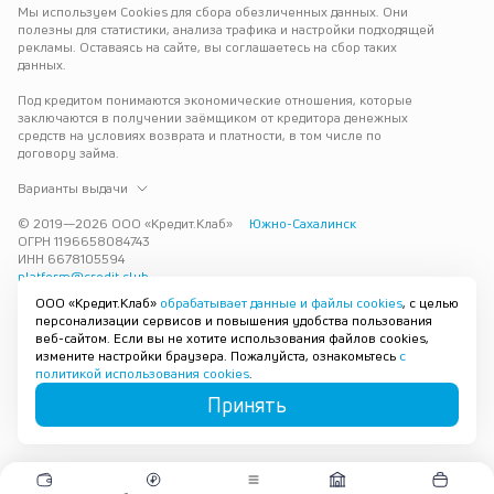
Мы используем Cookies для сбора обезличенных данных. Они 
полезны для статистики, анализа трафика и настройки подходящей 
рекламы. Оставаясь на сайте, вы соглашаетесь на сбор таких 
данных.
Под кредитом понимаются экономические отношения, которые 
заключаются в получении заёмщиком от кредитора денежных 
средств на условиях возврата и платности, в том числе по 
договору займа.
Варианты выдачи
© 2019—
2026
ООО «Кредит.Клаб»
Южно-Сахалинск
ОГРН 1196658084743
ИНН 6678105594
platform@credit.club
ООО «Кредит.Клаб»
обрабатывает данные и файлы cookies
, с целью
Кредит под залог недвижимости в Южно-Сахалинске до 15 млн 
персонализации сервисов и повышения удобства пользования
рублей — срочно и без лишних справок. Получите деньги под 
веб-сайтом. Если вы не хотите использования файлов cookies,
залог квартиры с плохой кредитной историей с одобрением за 30 
измените настройки браузера. Пожалуйста, ознакомьтесь
с
минут. Рассмотрим заявку и предложим наиболее подходящие 
политикой использования cookies
.
условия под ваши возможности.
Принять
Карта сайта