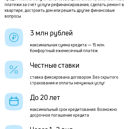
н
платежи за счёт услуги рефинансирования, сделать ремонт в
п
квартире, достроить дом или решить другие финансовые
3
б
вопросы.
и
р
3 млн рублей
к
к
максимальная сумма кредита — 15 млн.
Р
Комфортный ежемесячный платёж
о
п
Честные ставки
з
з
ставка фиксирована договором. Без скрытого
страхования и оплаты ненужных услуг
п
М
До 20 лет
п
максимальный срок кредитования. Возможно
к
досрочное погашение кредита
д