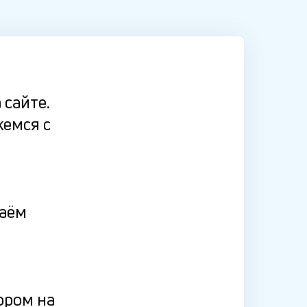
 сайте.
жемся с
даём
ором на