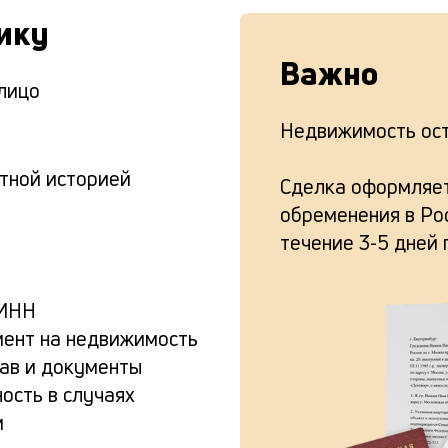
ику
Важно
лицо
Недвижимость ост
тной историей
Сделка оформляет
обременения в Рос
течение 3-5 дней 
ИНН
ент на недвижимость
тав и документы
ость в случаях
м