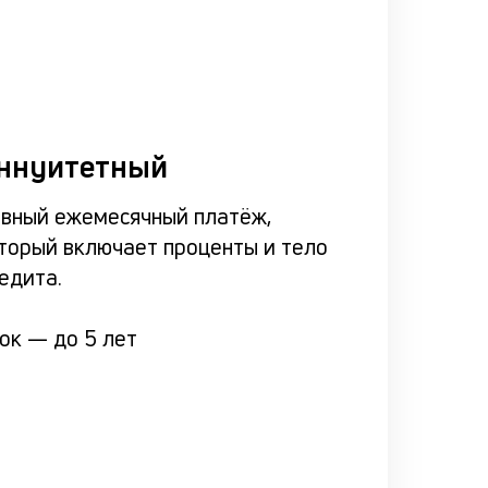
ннуитетный
вный ежемесячный платёж,
торый включает проценты и тело
едита.
рок —
до 5 лет