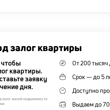
од залог квартиры
, чтобы
От 200 тысяч 
лог квартиры.
Срок — до 5 л
ставьте заявку
чение дня.
Доступно про
од залог жилой недвижимости
Выдаем до 70
я».