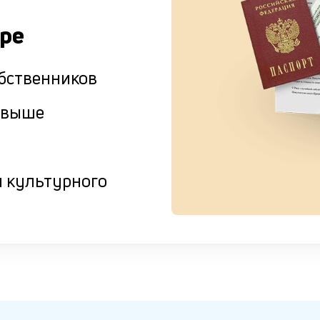
ире
бственников
и выше
 культурного