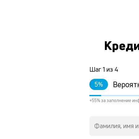
Креди
Шаг
1
из
4
Вероят
5
%
+55% за заполнение ин
Фамилия, имя и