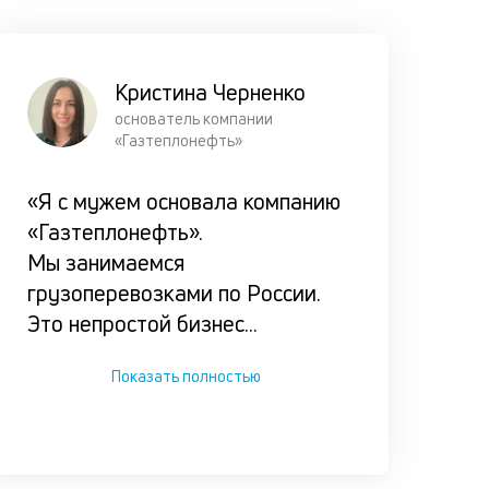
займа
клиентом,
чтобы он 
Кристина Черненко
оказался 
основатель компании
сложной
«Газтеплонефть»
ситуации.
«Я с мужем основала компанию
«Газтеплонефть».
Мы занимаемся
грузоперевозками по России.
Это непростой бизнес
...
Показать полностью