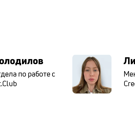
ы
олодилов
Ли
дела по работе с
Мен
.Club
Cre