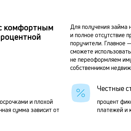
 с комфортным
Для получения займа 
и полное отсутствие п
процентной
поручители. Главное 
сможете использовать 
не переоформляем иму
собственником недвиж
Честные с
росрочками и плохой
процент фик
нная сумма зависит от
платежей и 