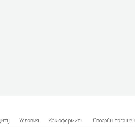
диту
Условия
Как оформить
Способы погаше