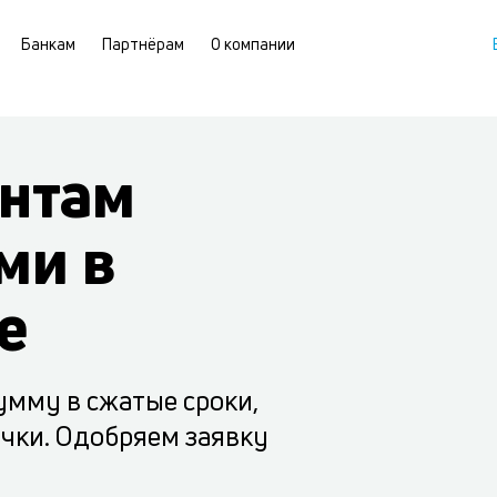
Банкам
Партнёрам
О компании
нтам
ми в
е
умму в сжатые сроки,
очки. Одобряем заявку