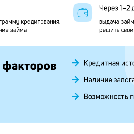
Через 1–2 
грамму кредитования.
выдача займ
ние займа
решить свои
 факторов
Кредитная ист
Наличие залог
Возможность 