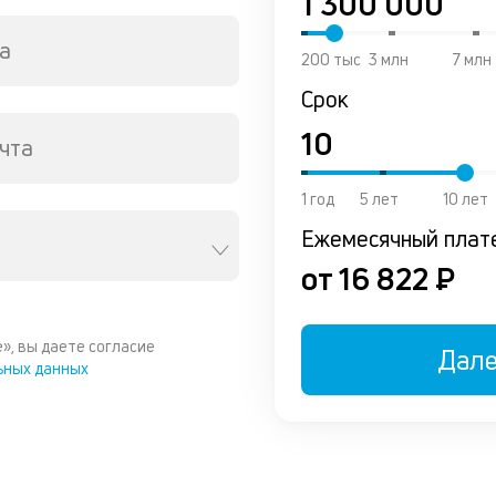
а
200 тыс
3 млн
7 млн
Срок
чта
1 год
5 лет
10 лет
Ежемесячный плат
от 16 822 ₽
», вы даете согласие
Дал
ьных данных