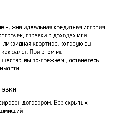
Ка
Ком
Усло
Спо
Реш
по
альт
расс
пога
не нужна идеальная кредитная история
зая
росрочек, справки о доходах или
потр
заяв
Вносит
за
— ликвидная квартира, которую вы
кред
как залог. При этом мы
деньги
Про
пол
щество: вы по-прежнему останетесь
через
кли
в
пос
имости.
мобил
банк
обр
прило
тавки
банка
Пол
Заёмщи
Мини
или
заё
сирован договором. Без скрытых
спис
Гражд
кассу
комиссий
О
доку
на
РФ
креди
сум
Па
органи
Люба