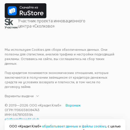
Участник проекта инновационного
центра «Сколково»
Мы используем Cookies для сбора обезличенных данных. Они 
полезны для статистики, анализа трафика и настройки подходящей 
рекламы. Оставаясь на сайте, вы соглашаетесь на сбор таких 
данных.
Под кредитом понимаются экономические отношения, которые 
заключаются в получении заёмщиком от кредитора денежных 
средств на условиях возврата и платности, в том числе по 
договору займа.
Варианты выдачи
© 2019—
2026
ООО «Кредит.Клаб»
Воронеж
ОГРН 1196658084743
ИНН 6678105594
platform@credit.club
ООО «Кредит.Клаб»
обрабатывает данные и файлы cookies
, с целью
Кредит под залог недвижимости в Воронеже до 15 млн рублей — 