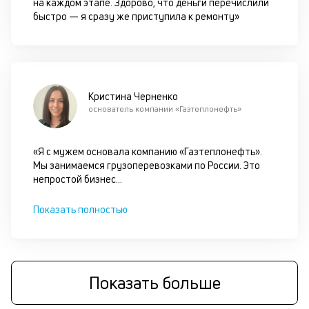
на каждом этапе. Здорово, что деньги перечислили
ан
быстро — я сразу же приступила к ремонту»
м
др
ф
Кристина Черненко
основатель компании «Газтеплонефть»
«Я с мужем основала компанию «Газтеплонефть».
Мы занимаемся грузоперевозками по России. Это
непростой бизнес
...
Показать полностью
Показать больше