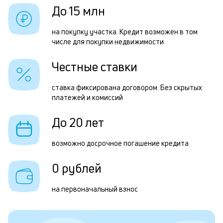
у
б
До 15 млн
и
Р
на покупку участка. Кредит возможен в том
к
числе для покупки недвижимости
п
к
з
Честные ставки
о
з
ставка фиксирована договором. Без скрытых
п
платежей и комиссий
П
До 20 лет
к
д
возможно досрочное погашение кредита
1
0 рублей
м
б
на первоначальный взнос
п