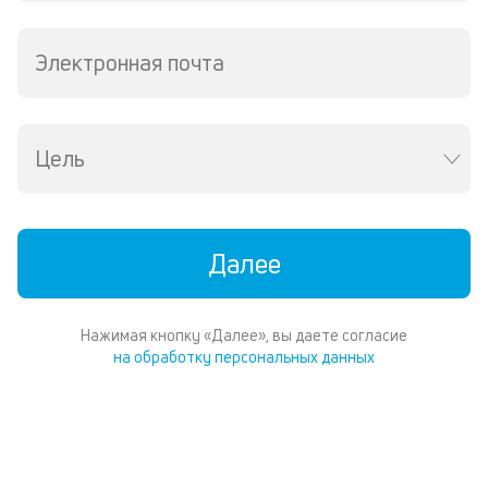
со
д
и
Электронная почта
по
ка
по
ш
Цель
на
од
н
су
Далее
П
м
Нажимая кнопку «Далее», вы даете согласие
к
на обработку персональных данных
у
д
к
к