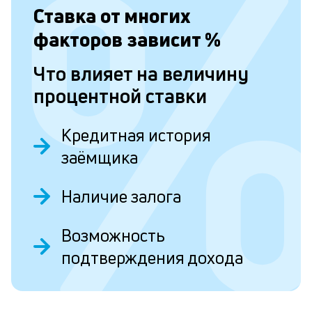
в
Ставка от
многих
о
факторов зависит
%
и
о
Что влияет на величину
процентной ставки
Л
к
Кредитная история
к
заёмщика
и
Наличие залога
Ес
у
Возможность
ва
ко
подтверждения дохода
то
б
пр
эт