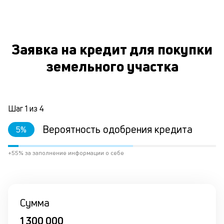
вр
ли
ст
ст
Заявка на кредит для покупки
ф
пр
земельного участка
ра
О
за
на
по
кр
Шаг
1
из
4
М
из
Вероятность одобрения кредита
5
%
де
по
+55% за заполнение информации о себе
и
со
со
от
по
Сумма
ко
в