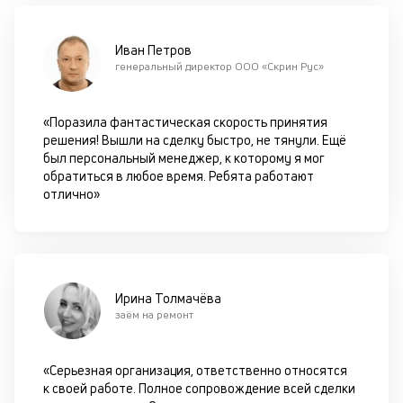
с
си
Иван Петров
М
генеральный директор ООО «Скрин Рус»
п
«Поразила фантастическая скорость принятия
д
решения! Вышли на сделку быстро, не тянули. Ещё
б
был персональный менеджер, к которому я мог
обратиться в любое время. Ребята работают
о
отлично»
д
П
оц
за
Ирина Толмачёва
с
заём на ремонт
на
бл
че
«Серьезная организация, ответственно относятся
в
к своей работе. Полное сопровождение всей сделки
це