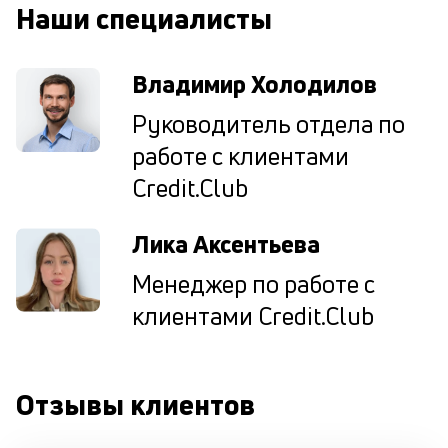
Наши специалисты
М
ис
Владимир Холодилов
це
по
Руководитель отдела по
пр
по
работе с клиентами
оп
ва
Credit.Club
кр
П
Лика Аксентьева
вс
в
Менеджер по работе с
сц
п
клиентами Credit.Club
кр
за
ч
он
Отзывы клиентов
не
ок
в