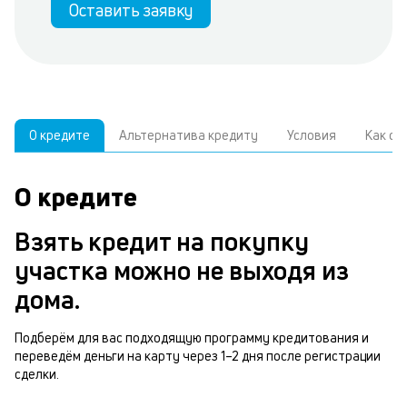
Оставить заявку
О кредите
Альтернатива кредиту
Условия
Как о
О кредите
У
С
а
р
Взять кредит на покупку
к
з
участка можно не выходя из
В
в
дома.
д
б
ч
Подберём для вас подходящую программу кредитования и
н
переведём деньги на карту через 1–2 дня после регистрации
м
сделки.
п
п