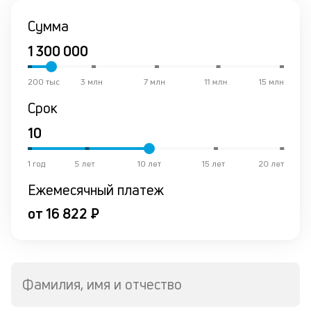
К
Сумма
ч
л
м
200 тыс
3 млн
7 млн
11 млн
15 млн
Срок
В
ко
ср
д
1 год
5 лет
10 лет
15 лет
20 лет
о
св
Ежемесячный платеж
по
от 16 822 ₽
за
на
кр
в
Wh
Фамилия, имя и отчество
Vi
ил
Te