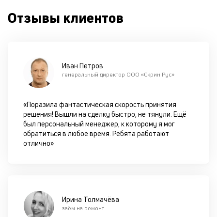
ок
в
Отзывы клиентов
с
си
М
Иван Петров
п
генеральный директор ООО «Скрин Рус»
д
б
«Поразила фантастическая скорость принятия
решения! Вышли на сделку быстро, не тянули. Ещё
о
был персональный менеджер, к которому я мог
д
обратиться в любое время. Ребята работают
отлично»
П
оц
за
с
на
Ирина Толмачёва
бл
заём на ремонт
че