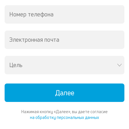
П
со
Номер телефона
д
и
по
ка
Электронная почта
по
ш
на
од
н
Цель
су
П
м
Далее
к
у
Нажимая кнопку «Далее», вы даете согласие
на обработку персональных данных
д