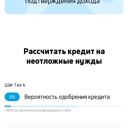
подтверждения дохода
ли
ст
ст
ф
пр
ра
О
за
на
по
Рассчитать кредит на
кр
неотложные нужды
М
из
де
по
и
Шаг
1
из
4
со
со
Вероятность одобрения кредита
5
%
от
по
ко
+55% за заполнение информации о себе
в
ре