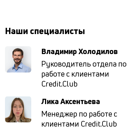
к
к
М
Наши специалисты
ис
це
по
пр
Владимир Холодилов
по
оп
Руководитель отдела по
ва
работе с клиентами
кр
П
Credit.Club
вс
в
сц
Лика Аксентьева
п
кр
Менеджер по работе с
за
клиентами Credit.Club
ч
он
не