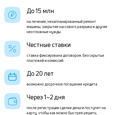
и
Р
До 15 млн
к
п
к
на лечение, незапланированный ремонт
з
машины, закрытие кассового разрыва и другие
о
неотложные нужды
з
п
Честные ставки
П
ставка фиксирована договором. Без скрытых
к
платежей и комиссий
д
До 20 лет
1
м
возможно досрочное погашение кредита
б
Через 1–2 дня
п
в
после регистрации сделки деньги поступят на
карту, чтобы как можно быстрее решить