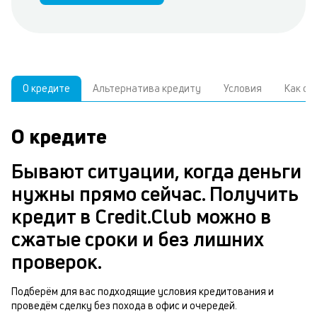
О кредите
Альтернатива кредиту
Условия
Как о
О кредите
У
С
а
р
Бывают ситуации, когда деньги
к
з
нужны прямо сейчас. Получить
В
в
кредит в Credit.Club можно в
д
б
сжатые сроки и без лишних
ч
н
проверок.
м
п
Подберём для вас подходящие условия кредитования и
проведём сделку без похода в офис и очередей.
б