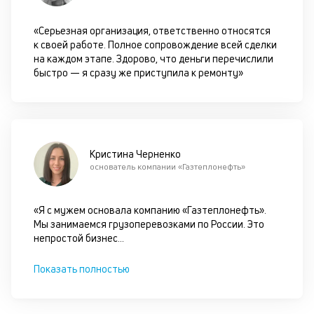
в
це
«Серьезная организация, ответственно относятся
ан
к своей работе. Полное сопровождение всей сделки
м
на каждом этапе. Здорово, что деньги перечислили
др
быстро — я сразу же приступила к ремонту»
фа
Кристина Черненко
основатель компании «Газтеплонефть»
«Я с мужем основала компанию «Газтеплонефть».
Мы занимаемся грузоперевозками по России. Это
непростой бизнес
...
Показать полностью