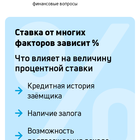
о
финансовые вопросы
и
о
Ставка от
многих
факторов зависит
%
Л
к
Что влияет на величину
к
процентной ставки
и
Кредитная история
Ес
у
заёмщика
ва
ко
то
Наличие залога
б
пр
Возможность
эт
вр