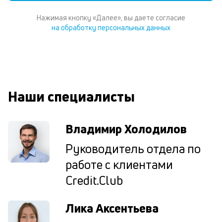
ил
Te
Нажимая кнопку «Далее», вы даете согласие
И
на обработку персональных данных
пе
ес
та
уд
кл
О
Наши специалисты
п
в
сб
до
Владимир Холодилов
а
т
Руководитель отдела по
по
работе с клиентами
ка
по
Credit.Club
ш
на
од
Лика Аксентьева
н
су