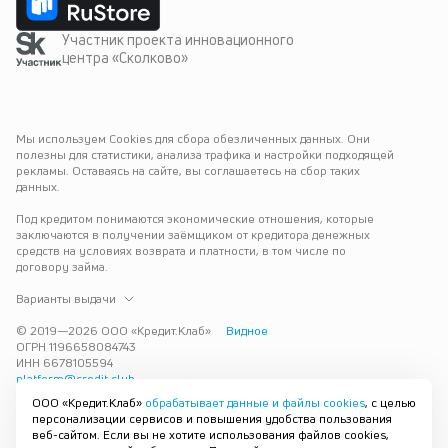
Участник проекта инновационного
центра «Сколково»
Мы используем Cookies для сбора обезличенных данных. Они 
полезны для статистики, анализа трафика и настройки подходящей 
рекламы. Оставаясь на сайте, вы соглашаетесь на сбор таких 
данных.
Под кредитом понимаются экономические отношения, которые 
заключаются в получении заёмщиком от кредитора денежных 
средств на условиях возврата и платности, в том числе по 
договору займа.
Варианты выдачи
© 2019—
2026
ООО «Кредит.Клаб»
Видное
ОГРН 1196658084743
ИНН 6678105594
platform@credit.club
ООО «Кредит.Клаб»
обрабатывает данные и файлы cookies
, с целью
Кредит под залог недвижимости в Видном до 15 млн рублей — 
персонализации сервисов и повышения удобства пользования
срочно и без лишних справок. Получите деньги под залог 
веб-сайтом. Если вы не хотите использования файлов cookies,
квартиры с плохой кредитной историей с одобрением за 30 минут. 