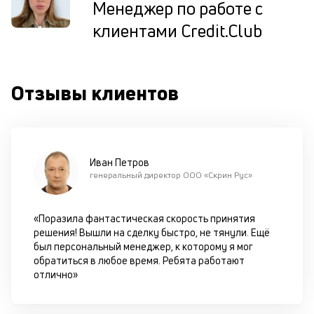
Менеджер по работе с
клиентами Credit.Club
П
м
к
Отзывы клиентов
у
д
к
Иван Петров
к
генеральный директор ООО «Скрин Рус»
М
ис
«Поразила фантастическая скорость принятия
це
решения! Вышли на сделку быстро, не тянули. Ещё
по
был персональный менеджер, к которому я мог
пр
обратиться в любое время. Ребята работают
по
отлично»
оп
ва
кр