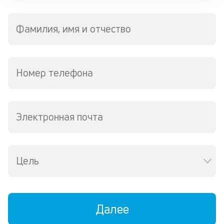
ч
л
Фамилия, имя и отчество
м
В
ко
Номер телефона
ср
д
пе
о
Электронная почта
св
по
за
на
за
Цель
по
за
н
в
Далее
Wh
Vi