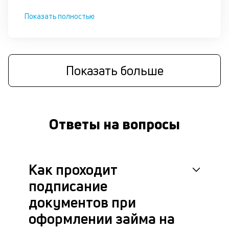
о
д
Показать полностью
П
оц
за
Показать больше
на
за
по
за
н
Ответы на вопросы
с
на
бл
че
в
Как проходит
це
подписание
ан
м
документов при
др
фа
оформлении займа на