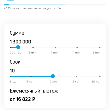
по
за
+55% за заполнение информации о себе
не
М
из
де
по
Сумма
и
со
со
от
200 тыс
3 млн
7 млн
11 млн
15 млн
по
ко
Срок
в
р
о
в
1 год
5 лет
10 лет
15 лет
20 лет
ср
Ежемесячный платеж
К
от 16 822 ₽
к