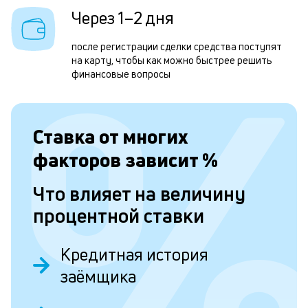
Через 1–2 дня
д
1
после регистрации сделки средства поступят
м
на карту, чтобы как можно быстрее решить
финансовые вопросы
б
п
в
Ставка от
многих
о
факторов зависит
%
и
Что влияет на величину
о
процентной ставки
Л
Кредитная история
к
заёмщика
п
к