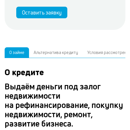
Оставить заявку
О займе
Альтернатива кредиту
Условия рассмотрени
О кредите
У
С
а
р
Выдаём деньги под залог
п
з
недвижимости
В
к
на рефинансирование, покупку
д
в
недвижимости, ремонт,
ч
б
развитие бизнеса.
м