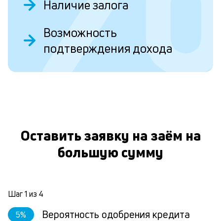
Наличие залога
и
Возможность
Ес
у
подтверждения дохода
ва
ко
то
О
б
пр
эт
вр
ли
Оставить заявку на заём на
ст
ст
большую сумму
ф
пр
ра
за
на
Шаг
1
из
4
по
за
Вероятность одобрения кредита
5
%