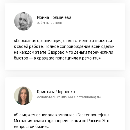
П
вс
в
Ирина Толмачёва
сц
заём на ремонт
п
за
кл
«Серьезная организация, ответственно относятся
ч
к своей работе. Полное сопровождение всей сделки
он
на каждом этапе. Здорово, что деньги перечислили
не
быстро — я сразу же приступила к ремонту»
ок
в
с
си
Кристина Черненко
М
основатель компании «Газтеплонефть»
п
з
«Я с мужем основала компанию «Газтеплонефть».
б
Мы занимаемся грузоперевозками по России. Это
непростой бизнес
...