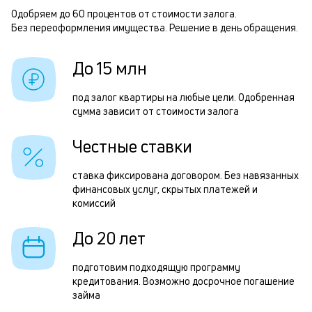
п
Одобряем до 60 процентов от стоимости залога.
Р
Без переоформления имущества. Решение в день обращения.
б
п
и
з
До 15 млн
к
з
к
под залог квартиры на любые цели. Одобренная
п
сумма зависит от стоимости залога
о
п
Честные ставки
о
П
ставка фиксирована договором. Без навязанных
финансовых услуг, скрытых платежей и
з
комиссий
п
До 20 лет
з
к
подготовим подходящую программу
кредитования. Возможно досрочное погашение
н
займа
с