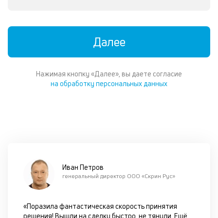
со
д
и
по
Далее
ка
по
ш
Нажимая кнопку «Далее», вы даете согласие
на
на обработку персональных данных
од
н
су
П
м
к
Иван Петров
у
генеральный директор ООО «Скрин Рус»
д
к
«Поразила фантастическая скорость принятия
решения! Вышли на сделку быстро, не тянули. Ещё