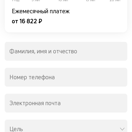
ч
Ежемесячный платеж
л
от 16 822 ₽
м
В
ко
ср
Фамилия, имя и отчество
д
кл
о
св
Номер телефона
по
за
на
кр
в
Электронная почта
Wh
Vi
ил
Te
Цель
П