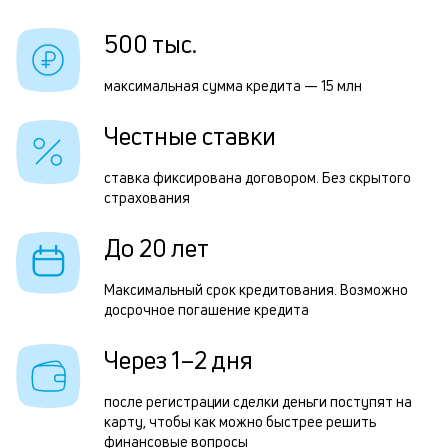
б
Р
500 тыс.
и
п
к
максимальная сумма кредита — 15 млн
з
к
з
Честные ставки
о
п
ставка фиксирована договором. Без скрытого
П
страхования
д
До 20 лет
1
м
Максимальный срок кредитования. Возможно
досрочное погашение кредита
б
п
Через 1–2 дня
в
после регистрации сделки деньги поступят на
о
карту, чтобы как можно быстрее решить
и
финансовые вопросы