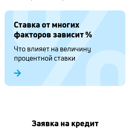
о
Ставка от
многих
Л
факторов зависит
%
к
к
Что влияет на величину
и
процентной ставки
Ес
у
ва
ко
то
б
пр
эт
вр
ли
Заявка на кредит
ст