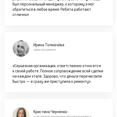
к
был персональный менеджер, к которому я мог
обратиться в любое время. Ребята работают
М
отлично»
ис
це
по
пр
по
оп
Ирина Толмачёва
ва
заём на ремонт
кр
по
че
«Серьезная организация, ответственно относятся
ст
к своей работе. Полное сопровождение всей сделки
П
на каждом этапе. Здорово, что деньги перечислили
вс
быстро — я сразу же приступила к ремонту»
в
сц
п
кр
за
Кристина Черненко
ч
основатель компании «Газтеплонефть»