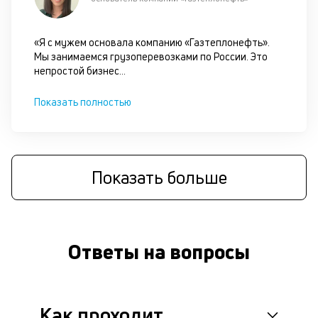
он
не
ок
«Я с мужем основала компанию «Газтеплонефть».
в
Мы занимаемся грузоперевозками по России. Это
с
непростой бизнес
...
си
Показать полностью
М
п
д
б
Показать больше
о
д
Ответы на вопросы
П
оц
за
с
на
Как проходит