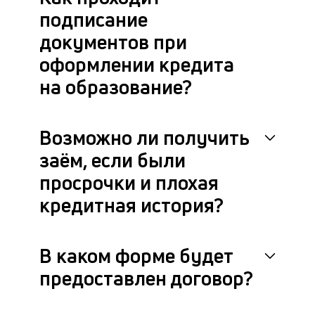
бл
подписание
че
в
документов при
це
оформлении кредита
ан
м
на образование?
др
фа
Возможно ли получить
заём, если были
просрочки и плохая
кредитная история?
В каком форме будет
предоставлен договор?