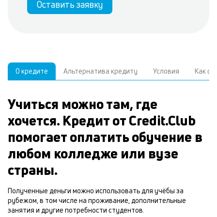
Оставить заявку
О кредите
Альтернатива кредиту
Условия
Как о
Учиться можно там, где
У
С
хочется. Кредит от Credit.Club
а
р
помогает оплатить обучение в
к
з
В
любом колледже или вузе
н
д
страны.
о
ч
в
м
Полученные деньги можно использовать для учёбы за
б
рубежом, в том числе на проживание, дополнительные
п
занятия и другие потребности студентов.