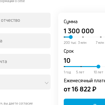
формации о себе
 отчество
Сумма
а
200 тыс
3 млн
7 млн
Срок
чта
1 год
5 лет
10 лет
Ежемесячный плат
от 16 822 ₽
», вы даете согласие