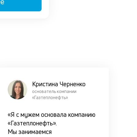
ее
всего зай
будет одо
Подбер
выгодн
условия
комфор
ежемес
платеж
Кристина Черненко
основатель компании
У нас есть
«Газтеплонефть»
несколько
программ
«Я с мужем основала компанию
кредитов
«Газтеплонефть».
3 вида п
Мы занимаемся
— аннуит