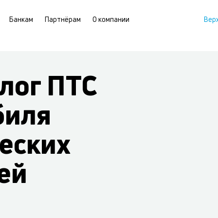
Банкам
Партнёрам
О компании
Вер
лог ПТС
биля
еских
ей