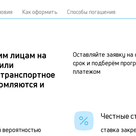
ловия
Как оформить
Способы погашения
им лицам на
Оставляйте заявку на 
срок и подберём прог
 или
платежом
 транспортное
ормляются и
Честные с
й вероятностью
ставка закр