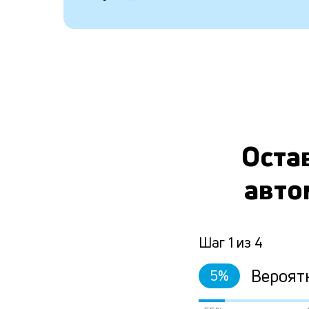
Остав
авто
Шаг
1
из
4
Вероят
5
%