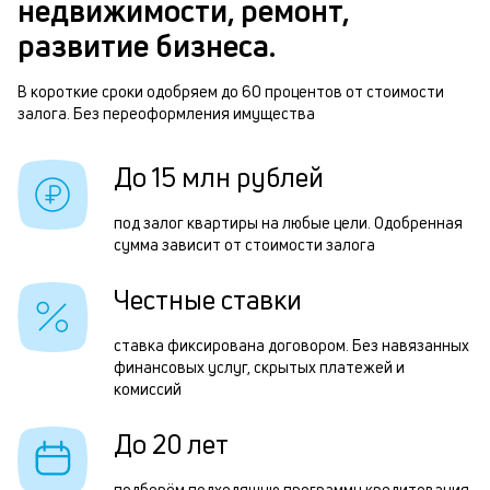
недвижимости, ремонт,
п
п
развитие бизнеса.
б
о
и
В короткие сроки одобряем до 60 процентов от стоимости
з
залога. Без переоформления имущества
к
з
к
п
До 15 млн рублей
о
п
под залог квартиры на любые цели. Одобренная
о
сумма зависит от стоимости залога
В
Честные ставки
в
о
ставка фиксирована договором. Без навязанных
финансовых услуг, скрытых платежей и
з
комиссий
и
До 20 лет
в
д
подберём подходящую программу кредитования