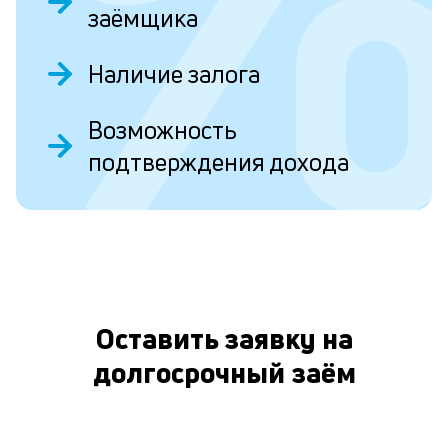
заёмщика
б
п
Наличие залога
в
о
Возможность
и
подтверждения дохода
О
о
Л
к
п
Оставить заявку на
к
долгосрочный заём
и
Ес
у