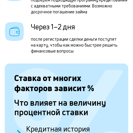
с адекватными требованиями. Возможно
н
досрочное погашение займа
д
Через 1–2 дня
с
П
после регистрации сделки деньги поступят
д
на карту, чтобы как можно быстрее решить
финансовые вопросы
з
п
з
Ставка от
многих
к
факторов зависит
%
н
Что влияет на величину
с
процентной ставки
д
1
Кредитная история
м