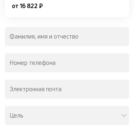
по
от 16 822 ₽
и
со
со
от
по
Фамилия, имя и отчество
ко
в
ко
ср
в
Номер телефона
р
о
в
де
Электронная почта
К
к
Цель
ч
л