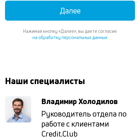
м
Далее
В
ко
ср
Нажимая кнопку «Далее», вы даете согласие
д
на обработку персональных данных
пе
о
св
по
за
на
Наши специалисты
до
за
по
за
Владимир Холодилов
н
в
Руководитель отдела по
Wh
работе с клиентами
Vi
ил
Credit.Club
Te