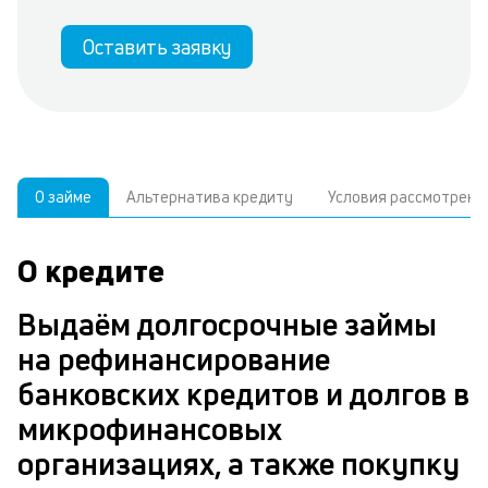
Оставить заявку
О займе
Альтернатива кредиту
Условия рассмотрени
О кредите
У
С
а
р
Выдаём долгосрочные займы
п
з
на рефинансирование
В
к
банковских кредитов и долгов в
д
в
микрофинансовых
ч
организациях, а также покупку
м
Р