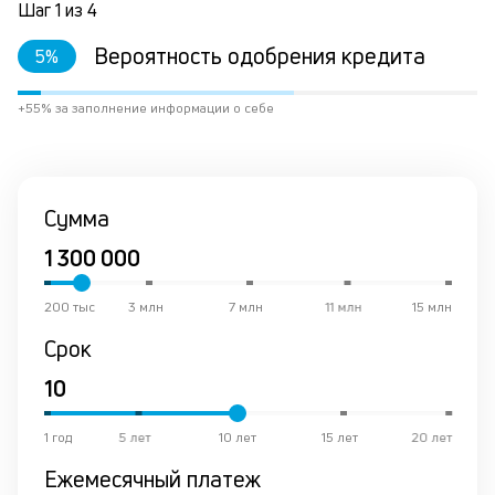
Шаг
1
из
4
ва
ко
Вероятность одобрения кредита
5
%
то
б
пр
+55% за заполнение информации о себе
эт
вр
ли
ст
ст
Сумма
ф
пр
пр
он
200 тыс
3 млн
7 млн
11 млн
15 млн
за
Срок
на
по
до
за
М
1 год
5 лет
10 лет
15 лет
20 лет
из
Ежемесячный платеж
де