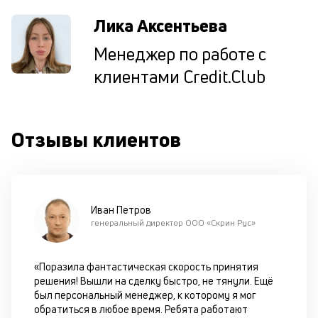
И
пе
Лика Аксентьева
ес
та
Менеджер по работе с
уд
клиентами Credit.Club
кл
О
п
в
Отзывы клиентов
сб
до
а
т
по
ка
Иван Петров
по
генеральный директор ООО «Скрин Рус»
ш
на
од
«Поразила фантастическая скорость принятия
н
решения! Вышли на сделку быстро, не тянули. Ещё
су
был персональный менеджер, к которому я мог
обратиться в любое время. Ребята работают