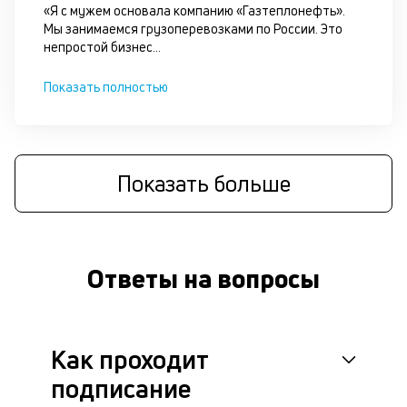
сц
«Я с мужем основала компанию «Газтеплонефть».
п
Мы занимаемся грузоперевозками по России. Это
до
непростой бизнес
...
за
кл
Показать полностью
ч
он
не
ок
в
Показать больше
с
си
М
Ответы на вопросы
п
д
б
Как проходит
б
подписание
д