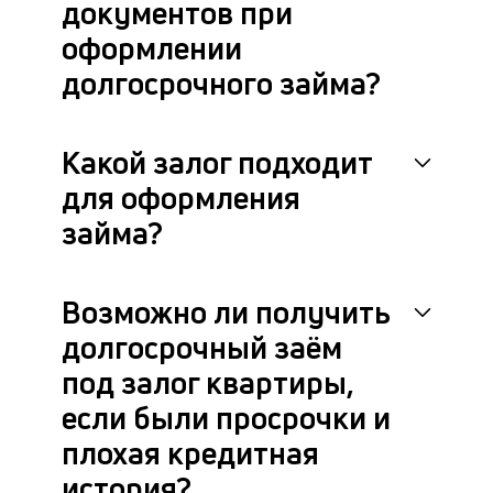
документов при
П
оформлении
оц
долгосрочного займа?
он
за
на
до
Какой залог подходит
за
по
для оформления
за
займа?
н
с
на
бл
Возможно ли получить
че
долгосрочный заём
в
це
под залог квартиры,
ан
м
если были просрочки и
др
плохая кредитная
фа
история?