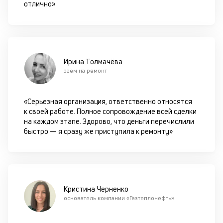
П
отлично»
м
к
у
Ирина Толмачёва
д
заём на ремонт
к
«Серьезная организация, ответственно относятся
М
к своей работе. Полное сопровождение всей сделки
ис
на каждом этапе. Здорово, что деньги перечислили
це
быстро — я сразу же приступила к ремонту»
по
пр
по
оп
ва
кр
Кристина Черненко
П
основатель компании «Газтеплонефть»
вс
в