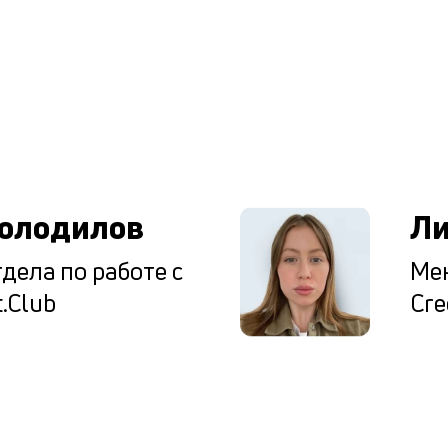
ы
олодилов
Ли
дела по работе с
Мен
.Club
Cre