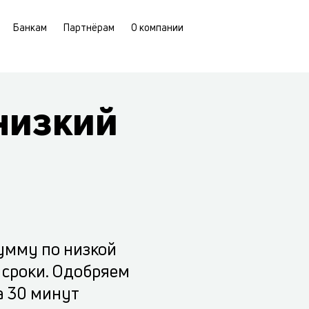
Банкам
Партнёрам
О компании
низкий
умму по низкой
 сроки. Одобряем
а 30 минут