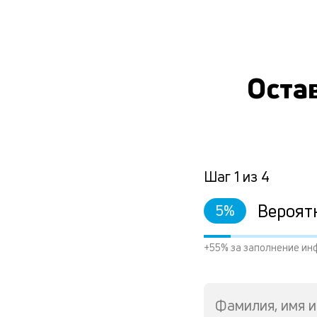
Остав
Шаг
1
из
4
Вероят
5
%
+55% за заполнение ин
Фамилия, имя и