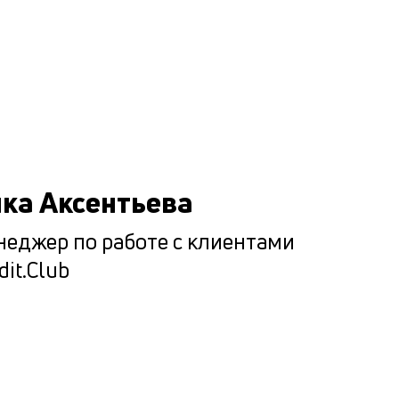
выдаче де
Подбир
максим
комфор
условия
ка Аксентьева
каждог
клиента
еджер по работе с клиентами
dit.Club
Мы испол
ценностн
подход п
подборе
оптималь
варианта