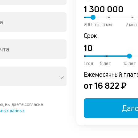
а
200 тыс
3 млн
7 млн
Срок
чта
1 год
5 лет
10 лет
Ежемесячный плат
от 16 822 ₽
», вы даете согласие
Дал
ьных данных