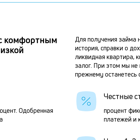
 с комфортным
Для получения займа 
история, справки о до
низкой
ликвидная квартира, 
залог. При этом мы н
прежнему останетесь 
Честные с
роцент. Одобренная
процент фик
а
платежей и 