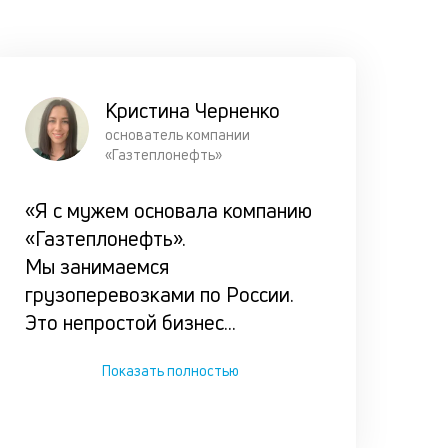
кредитова
Прорабат
все возм
сценарии
Кристина Черненко
погашени
основатель компании
«Газтеплонефть»
займа
клиентом,
«Я с мужем основала компанию
чтобы он 
«Газтеплонефть».
оказался 
Мы занимаемся
сложной
грузоперевозками по России.
ситуации.
Это непростой бизнес
...
Показать полностью