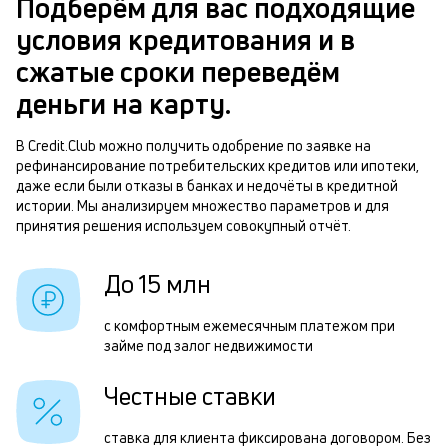
Подберём для вас подходящие
з
условия кредитования и в
В
к
сжатые сроки переведём
д
в
деньги на карту.
ч
б
м
В Credit.Club можно получить одобрение по заявке на
рефинансирование потребительских кредитов или ипотеки,
п
Р
даже если были отказы в банках и недочёты в кредитной
б
истории. Мы анализируем множество параметров и для
п
принятия решения используем совокупный отчёт.
и
з
к
з
До 15 млн
к
п
с комфортным ежемесячным платежом при
о
М
займе под залог недвижимости
п
Честные ставки
о
н
ставка для клиента фиксирована договором. Без