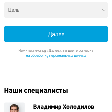
и
Цель
со
со
от
по
ко
Далее
в
ре
К
Нажимая кнопку «Далее», вы даете согласие
на обработку персональных данных
ч
л
м
В
Наши специалисты
ко
ср
д
Владимир Холодилов
о
св