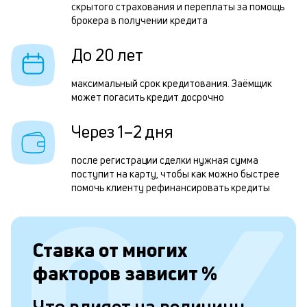
скрытого страхования и переплаты за помощь
р
брокера в получении кредита
р
До 20 лет
д
1
максимальный срок кредитования. Заёмщик
может погасить кредит досрочно
м
н
Через 1–2 дня
к
после регистрации сделки нужная сумма
с
поступит на карту, чтобы как можно быстрее
помочь клиенту рефинансировать кредиты
а
п
с
Ставка от
многих
б
факторов зависит
%
п
в
Что влияет на величину