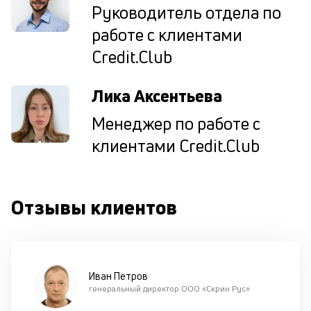
Руководитель отдела по
по
за
работе с клиентами
на
Credit.Club
кр
в
Wh
Лика Аксентьева
Vi
ил
Менеджер по работе с
Te
О
клиентами Credit.Club
п
в
сб
до
Отзывы клиентов
и
п
ш
на
од
н
Иван Петров
в
генеральный директор ООО «Скрин Рус»
кр