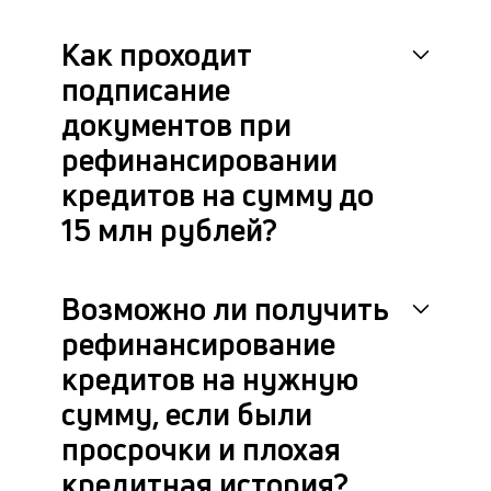
к
Как проходит
б
подписание
о
документов при
д
рефинансировании
П
кредитов на сумму до
оц
за
15 млн рублей?
с
на
бл
Возможно ли получить
че
в
рефинансирование
це
кредитов на нужную
ан
м
сумму, если были
др
фа
просрочки и плохая
кредитная история?