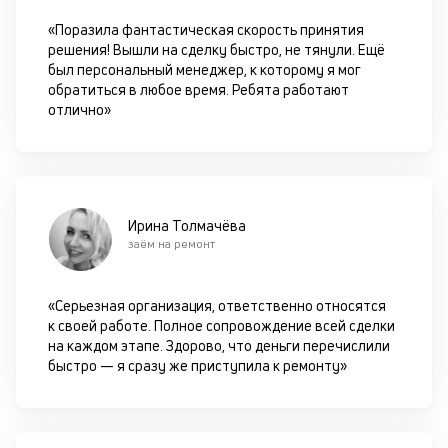
«Поразила фантастическая скорость принятия
П
решения! Вышли на сделку быстро, не тянули. Ещё
м
был персональный менеджер, к которому я мог
обратиться в любое время. Ребята работают
к
отлично»
у
д
к
к
Ирина Толмачёва
заём на ремонт
М
ис
«Серьезная организация, ответственно относятся
це
к своей работе. Полное сопровождение всей сделки
по
на каждом этапе. Здорово, что деньги перечислили
пр
быстро — я сразу же приступила к ремонту»
по
оп
ва
кр