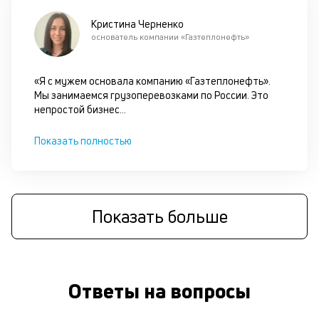
по
че
Кристина Черненко
ст
основатель компании «Газтеплонефть»
П
вс
в
«Я с мужем основала компанию «Газтеплонефть».
сц
Мы занимаемся грузоперевозками по России. Это
п
непростой бизнес
...
кр
кл
Показать полностью
ч
он
не
ок
в
Показать больше
с
си
М
Ответы на вопросы
о
р