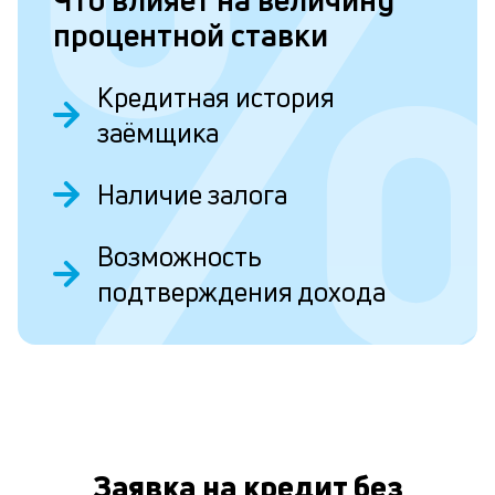
о
процентной ставки
б
Кредитная история
и
заёмщика
о
Д
Наличие залога
т
ч
Возможность
б
подтверждения дохода
п
р
О
к
в
д
Заявка на кредит без
н