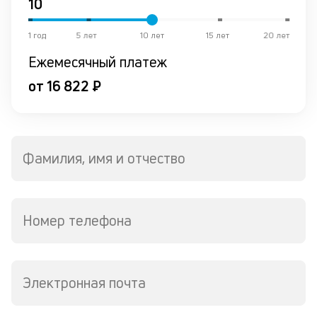
Ес
у
ва
1 год
5 лет
10 лет
15 лет
20 лет
ко
Ежемесячный платеж
то
б
от 16 822 ₽
пр
эт
вр
ли
ст
Фамилия, имя и отчество
ст
ф
пр
ра
за
Номер телефона
на
по
кр
М
Электронная почта
из
де
по