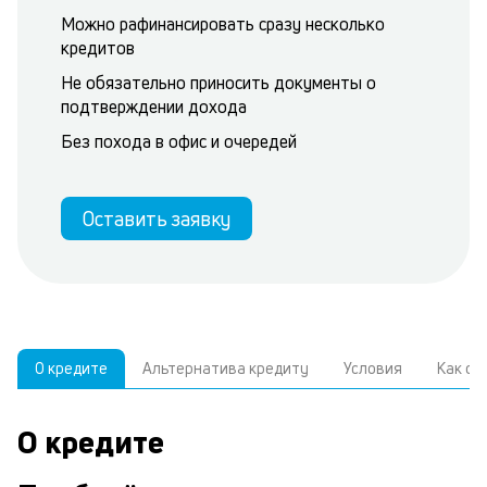
Можно рафинансировать сразу несколько
кредитов
Не обязательно приносить документы о
подтверждении дохода
Без похода в офис и очередей
Оставить заявку
О кредите
Альтернатива кредиту
Условия
Как о
О кредите
У
С
а
р