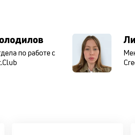
ы
олодилов
Ли
дела по работе с
Мен
.Club
Cre