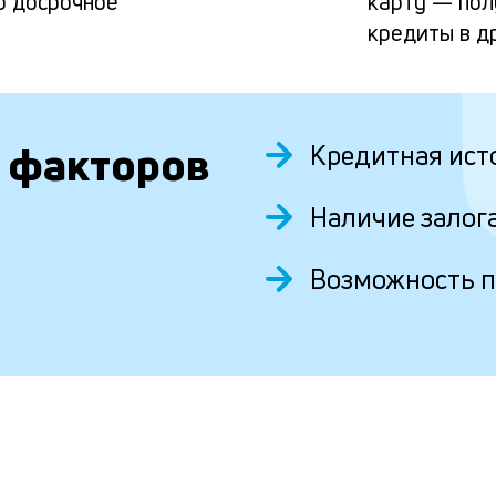
о досрочное
карту — пол
кредиты в д
 факторов
Кредитная ист
Наличие залог
Возможность 