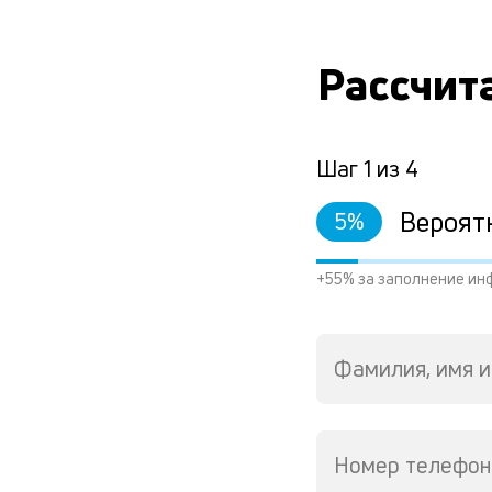
Рассчит
Шаг
1
из
4
Вероят
5
%
+55% за заполнение ин
Фамилия, имя и
Номер телефон