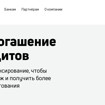
Банкам
Партнёрам
О компании
погашение
дитов
нсирование, чтобы
ж и получить более
тования