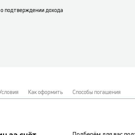
 о подтверждении дохода
Условия
Как оформить
Способы погашения
н за счёт
Подберём для вас по