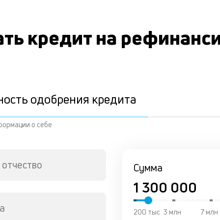
ать кредит на рефинанс
ность одобрения кредита
формации о себе
 отчество
Сумма
а
200 тыс
3 млн
7 млн