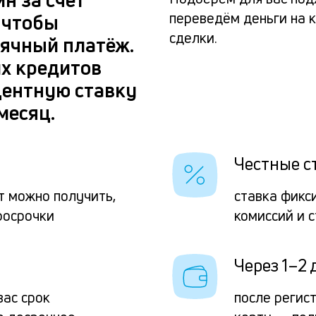
переведём деньги на к
 чтобы
сделки.
ячный платёж.
их кредитов
центную ставку
месяц.
Честные с
т можно получить,
ставка фикс
росрочки
комиссий и 
Через 1–2 
ас срок
после регис