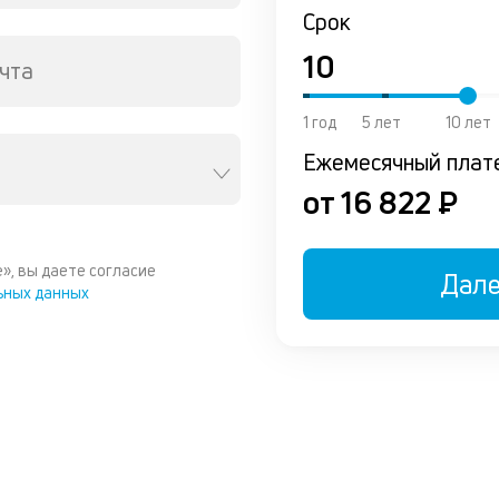
Срок
чта
1 год
5 лет
10 лет
Ежемесячный плат
от 16 822 ₽
», вы даете согласие
Дал
ьных данных