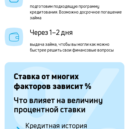
1
подготовим подходящую программу
м
кредитования. Возможно досрочное погашение
б
займа
п
Через 1–2 дня
в
выдача займа, чтобы вы могли как можно
о
быстрее решить свои финансовые вопросы
с
о
д
Ставка от
многих
и
факторов зависит
%
п
Что влияет на величину
процентной ставки
Л
к
Кредитная история