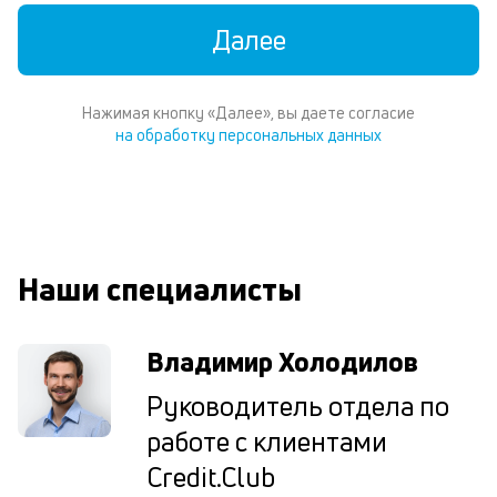
по
пе
Далее
м
п
со
Нажимая кнопку «Далее», вы даете согласие
д
на обработку персональных данных
и
по
ка
по
ш
на
од
Наши специалисты
н
су
Владимир Холодилов
П
Руководитель отдела по
м
работе с клиентами
к
Credit.Club
у