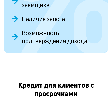
п
заёмщика
к
и
Наличие залога
Ес
Возможность
у
ва
подтверждения дохода
ко
то
О
б
пр
эт
вр
ли
ст
ст
Кредит для клиентов с
ф
просрочками
пр
ра
за
на
по