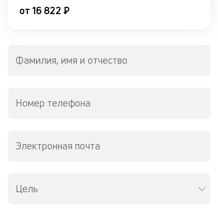
л
от 16 822 ₽
м
Д
о
Фамилия, имя и отчество
св
по
за
в
Номер телефона
Wh
Vi
ил
Te
И
Электронная почта
пе
ес
та
уд
Цель
кл
Ес
н