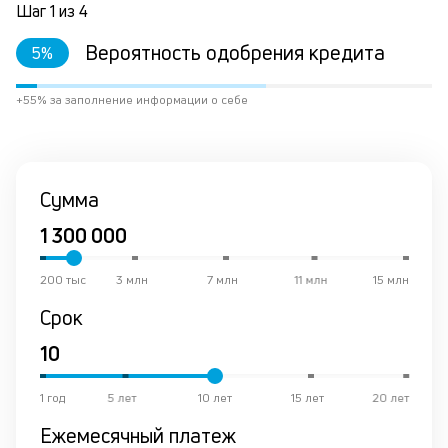
Шаг
1
из
4
за
М
Вероятность одобрения кредита
5
%
из
де
по
+55% за заполнение информации о себе
и
со
со
от
Сумма
по
ко
в
р
о
200 тыс
3 млн
7 млн
11 млн
15 млн
в
Срок
де
К
к
1 год
5 лет
10 лет
15 лет
20 лет
ч
Ежемесячный платеж