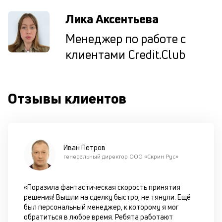
д
Лика Аксентьева
к
Менеджер по работе с
к
клиентами Credit.Club
М
ис
це
по
Отзывы клиентов
пр
по
оп
ва
кр
Иван Петров
П
генеральный директор ООО «Скрин Рус»
вс
в
сц
«Поразила фантастическая скорость принятия
п
решения! Вышли на сделку быстро, не тянули. Ещё
за
был персональный менеджер, к которому я мог
кл
обратиться в любое время. Ребята работают
ч