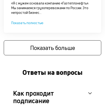
П
«Я с мужем основала компанию «Газтеплонефть».
оц
Мы занимаемся грузоперевозками по России. Это
за
непростой бизнес
...
на
за
Показать полностью
с
на
бл
че
в
Показать больше
це
ан
м
др
фа
Ответы на вопросы
Как проходит
подписание