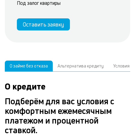
Под залог квартиры
Оставить заявку
О займе без отказа
Альтернатива кредиту
Условия
О кредите
У
С
а
р
Подберём для вас условия с
п
з
комфортным ежемесячным
В
к
платежом и процентной
д
в
ставкой.
ч