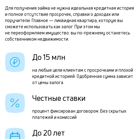
б
м
Для получения займа не нужна идеальная кредитная история
и полное отсутствие просрочек, справки о доходах или
п
Р
поручители. Главное — ликвидная квартира, которую вы
б
сможете использовать как залог. При этом мы
п
не переоформляем имущество: вы по-прежнему останетесь
и
з
собственником недвижимости.
к
з
к
До 15 млн
п
о
п
на любые цели клиентам с просрочками и плохой
кредитной историей. Одобренная сумма зависит
о
от цены залога
П
Честные ставки
з
н
процент фиксирован договором. Без скрытых
платежей и комиссий
с
д
До 20 лет