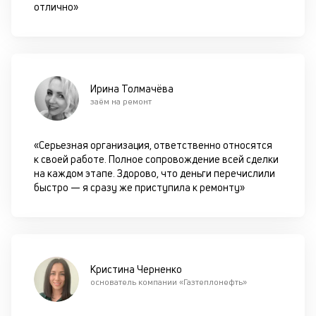
отлично»
он
не
ок
в
с
си
Ирина Толмачёва
заём на ремонт
М
п
«Серьезная организация, ответственно относятся
д
к своей работе. Полное сопровождение всей сделки
на каждом этапе. Здорово, что деньги перечислили
б
быстро — я сразу же приступила к ремонту»
о
д
с
и
Кристина Черненко
основатель компании «Газтеплонефть»
п