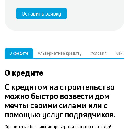
Оставить заявку
О кредите
Альтернатива кредиту
Условия
Как о
О кредите
У
С
а
р
С кредитом на строительство
к
з
можно быстро возвести дом
В
в
мечты своими силами или с
д
б
помощью услуг подрядчиков.
ч
н
м
Оформление без лишних проверок и скрытых платежей.