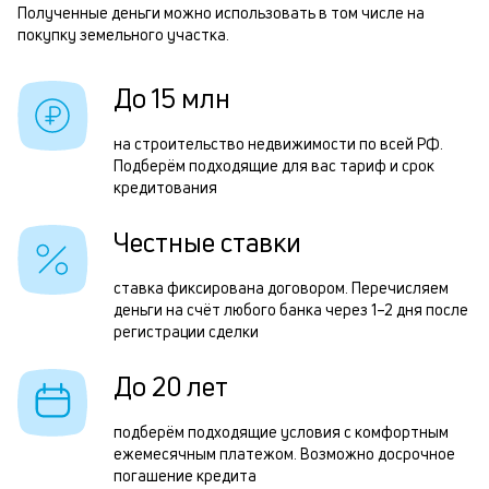
с
Полученные деньги можно использовать в том числе на
п
покупку земельного участка.
б
и
До 15 млн
Р
к
п
на строительство недвижимости по всей РФ.
к
Подберём подходящие для вас тариф и срок
з
кредитования
о
з
Честные ставки
п
П
ставка фиксирована договором. Перечисляем
деньги на счёт любого банка через 1–2 дня после
к
регистрации сделки
д
До 20 лет
1
м
подберём подходящие условия с комфортным
б
ежемесячным платежом. Возможно досрочное
погашение кредита