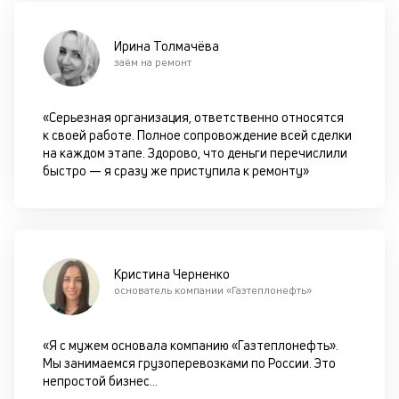
в
це
ан
Ирина Толмачёва
м
заём на ремонт
др
ф
«Серьезная организация, ответственно относятся
к своей работе. Полное сопровождение всей сделки
на каждом этапе. Здорово, что деньги перечислили
быстро — я сразу же приступила к ремонту»
Кристина Черненко
основатель компании «Газтеплонефть»
«Я с мужем основала компанию «Газтеплонефть».
Мы занимаемся грузоперевозками по России. Это
непростой бизнес
...