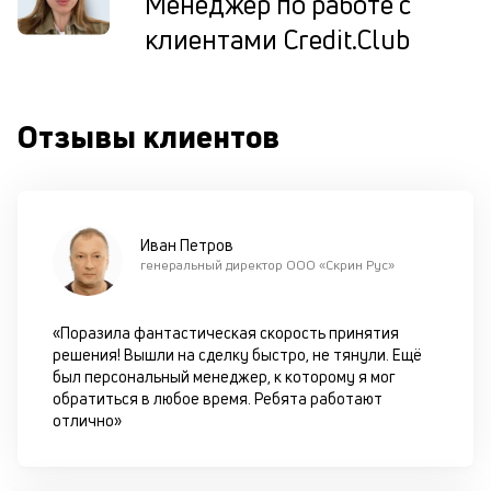
Менеджер по работе с
ок
в
клиентами Credit.Club
с
си
М
Отзывы клиентов
п
д
б
Иван Петров
о
генеральный директор ООО «Скрин Рус»
д
«Поразила фантастическая скорость принятия
П
решения! Вышли на сделку быстро, не тянули. Ещё
оц
был персональный менеджер, к которому я мог
за
обратиться в любое время. Ребята работают
с
отлично»
на
бл
че