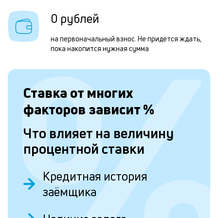
п
в
0 рублей
о
на первоначальный взнос. Не придётся ждать,
и
пока накопится нужная сумма
о
Ставка от
многих
Л
факторов зависит
%
к
к
Что влияет на величину
и
процентной ставки
Ес
у
Кредитная история
ва
заёмщика
ко
то
б