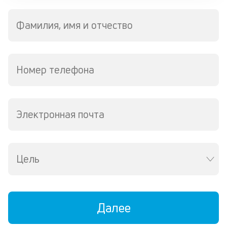
П
со
Фамилия, имя и отчество
д
и
по
ка
Номер телефона
по
ш
на
од
н
Электронная почта
су
П
Цель
м
к
у
Далее
д