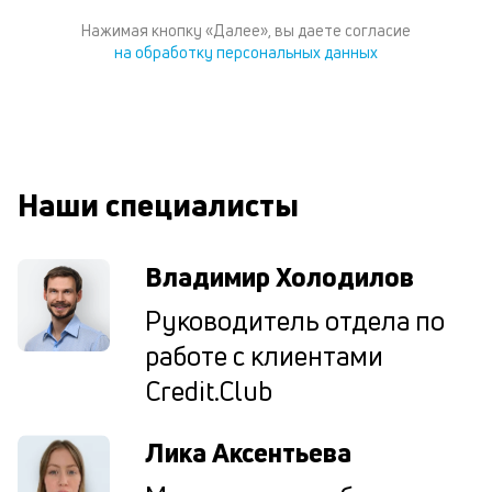
к
к
Нажимая кнопку «Далее», вы даете согласие
на обработку персональных данных
М
ис
це
по
пр
по
Наши специалисты
оп
ва
кр
Владимир Холодилов
П
вс
Руководитель отдела по
в
сц
работе с клиентами
п
Credit.Club
кр
за
ч
Лика Аксентьева
он
не