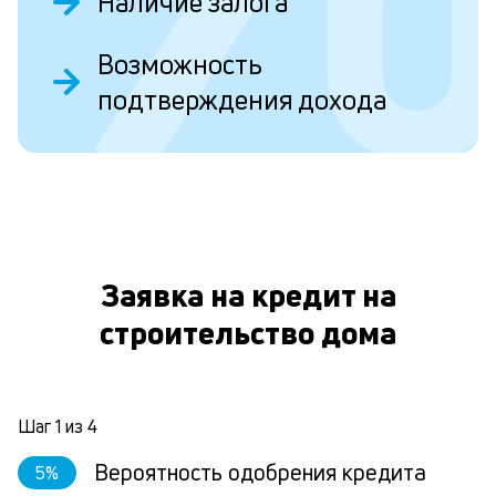
Наличие залога
пр
эт
вр
Возможность
ли
подтверждения дохода
ст
ст
ф
пр
ра
О
за
на
по
кр
Заявка на кредит на
М
из
строительство дома
де
по
и
со
Шаг
1
из
4
со
от
Вероятность одобрения кредита
5
%
по
ко