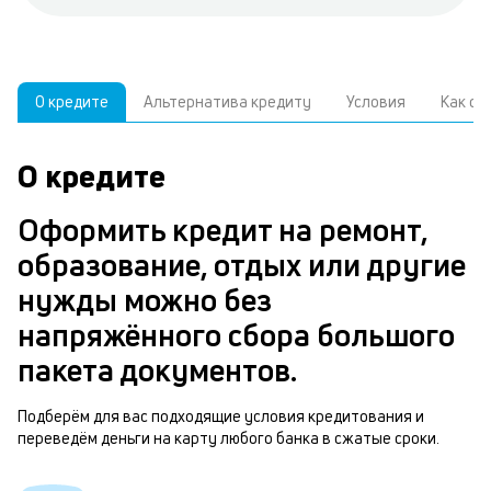
О кредите
Альтернатива кредиту
Условия
Как о
О кредите
У
С
а
р
Оформить кредит на ремонт,
п
з
образование, отдых или другие
В
к
нужды можно без
д
в
напряжённого сбора большого
ч
б
пакета документов.
м
н
п
Подберём для вас подходящие условия кредитования и
переведём деньги на карту любого банка в сжатые сроки.
б
т
и