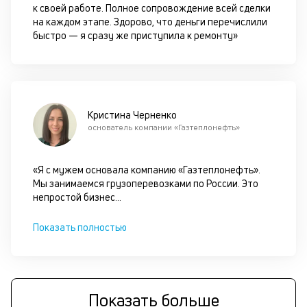
к своей работе. Полное сопровождение всей сделки
п
на каждом этапе. Здорово, что деньги перечислили
д
быстро — я сразу же приступила к ремонту»
б
о
д
Кристина Черненко
основатель компании «Газтеплонефть»
П
оц
за
«Я с мужем основала компанию «Газтеплонефть».
с
Мы занимаемся грузоперевозками по России. Это
на
непростой бизнес
...
бл
че
в
Показать полностью
це
ан
м
др
фа
Показать больше