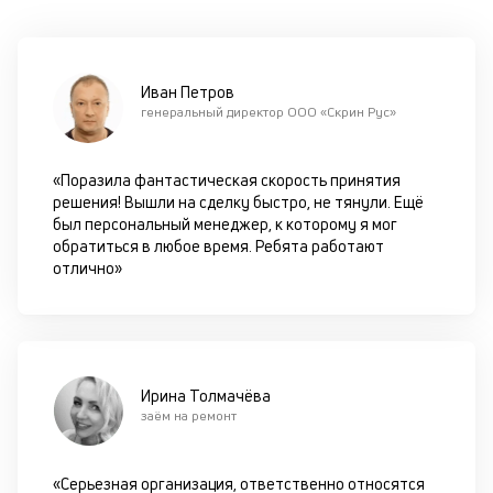
оп
ва
кр
по
Иван Петров
че
генеральный директор ООО «Скрин Рус»
ст
П
вс
«Поразила фантастическая скорость принятия
в
решения! Вышли на сделку быстро, не тянули. Ещё
сц
был персональный менеджер, к которому я мог
п
обратиться в любое время. Ребята работают
кр
отлично»
за
ч
он
не
ок
в
Ирина Толмачёва
с
заём на ремонт
си
М
«Серьезная организация, ответственно относятся