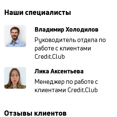
од
н
Наши специалисты
су
П
Владимир Холодилов
м
Руководитель отдела по
к
работе с клиентами
у
Credit.Club
д
к
Лика Аксентьева
к
Менеджер по работе с
М
клиентами Credit.Club
ис
це
по
пр
Отзывы клиентов
по