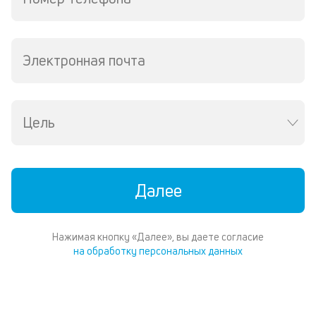
ср
д
о
св
Электронная почта
по
за
на
кр
Цель
в
Wh
Vi
ил
Te
Далее
П
со
д
Нажимая кнопку «Далее», вы даете согласие
и
на обработку персональных данных
по
ка
по
ш
на