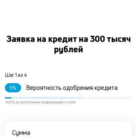
к
и
О
Ес
у
Заявка на кредит на 300 тысяч
ва
ко
рублей
то
б
пр
эт
Шаг
1
из
4
вр
ли
Вероятность одобрения кредита
ст
5
%
ст
ф
+55% за заполнение информации о себе
пр
ра
за
на
по
Сумма
кр