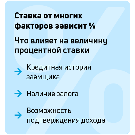
с
а
Ставка от
многих
п
факторов зависит
%
с
Что влияет на величину
б
процентной ставки
п
в
Кредитная история
о
заёмщика
б
и
Наличие залога
о
Возможность
Л
подтверждения дохода
к