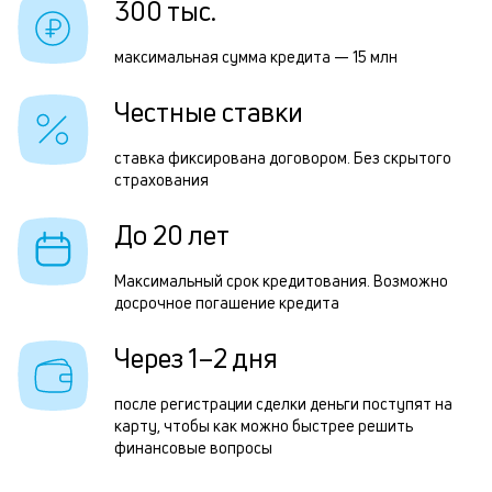
300 тыс.
к
Р
к
максимальная сумма кредита — 15 млн
п
о
Честные ставки
з
з
ставка фиксирована договором. Без скрытого
страхования
п
М
До 20 лет
п
Максимальный срок кредитования. Возможно
к
досрочное погашение кредита
д
Через 1–2 дня
1
м
после регистрации сделки деньги поступят на
карту, чтобы как можно быстрее решить
н
финансовые вопросы
к