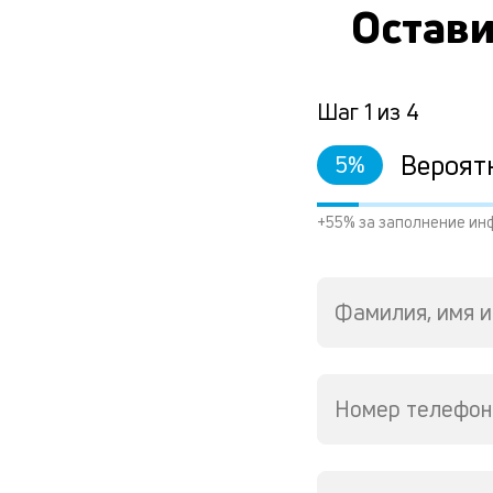
Остави
Шаг
1
из
4
Вероят
5
%
+55% за заполнение ин
Фамилия, имя и
Номер телефон