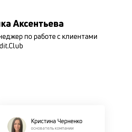
все возм
сценарии
ка Аксентьева
погашени
кредита
еджер по работе с клиентами
клиентом,
dit.Club
чтобы он 
оказался 
сложной
ситуации.
Кристина Черненко
основатель компании