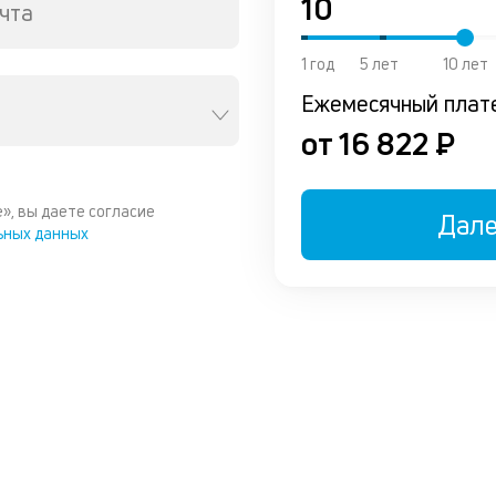
чта
1 год
5 лет
10 лет
Ежемесячный плат
от 16 822 ₽
», вы даете согласие
Дал
ьных данных
ы