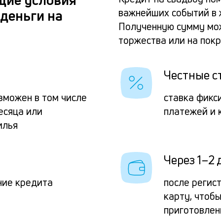
важнейших событий в ж
деньги на
Полученную сумму мож
торжества или на пок
Честные с
зможен в том числе
ставка фикс
есяца или
платежей и 
илья
Через 1–2 
ние кредита
после регис
карту, чтоб
приготовлен