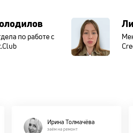
олодилов
Ли
дела по работе с
Мен
.Club
Cre
Ирина Толмачёва
заём на ремонт