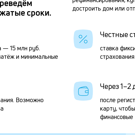
ереведём
достроить дом или от
жатые сроки.
Честные с
 — 15 млн руб.
ставка фикс
латёж и минимальные
страхования
Через 1–2 
вания. Возможно
после регис
та
карту, чтоб
финансовые