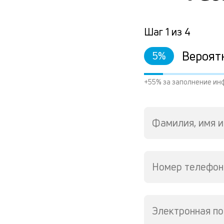
Шаг
1
из
4
Вероят
5
%
+55% за заполнение ин
Фамилия, имя и
Номер телефон
Электронная по