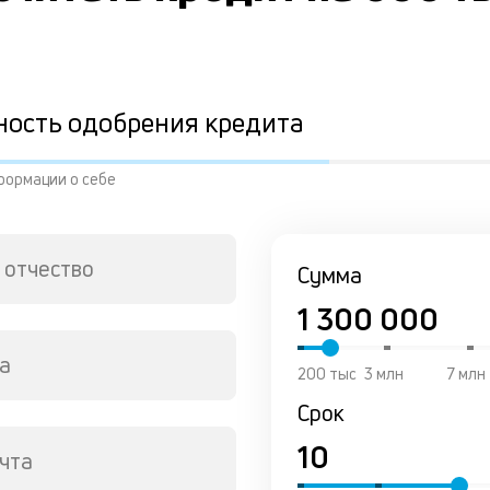
ность одобрения кредита
формации о себе
 отчество
Сумма
а
200 тыс
3 млн
7 млн
Срок
чта