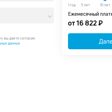
1 год
5 лет
10 лет
Ежемесячный плат
от 16 822 ₽
», вы даете согласие
Дал
ьных данных
ы