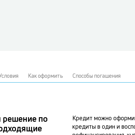
Условия
Как оформить
Способы погашения
 решение по
Кредит можно оформит
кредиты в один и восп
подходящие
рефинансирования, ку