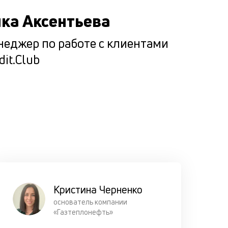
Мы испол
ка Аксентьева
ценностн
подход п
еджер по работе с клиентами
подборе
dit.Club
оптималь
варианта
кредитов
по честно
ставке.
Прорабат
все возм
сценарии
погашени
Кристина Черненко
кредита
основатель компании
заёмщико
«Газтеплонефть»
чтобы он 