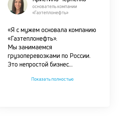
Прорабат
основатель компании
все возм
«Газтеплонефть»
сценарии
погашени
«Я с мужем основала компанию
кредита
«Газтеплонефть».
заёмщико
Мы занимаемся
чтобы он 
грузоперевозками по России.
оказался 
Это непростой бизнес
...
сложной
ситуации.
Показать полностью