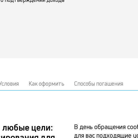
Условия
Как оформить
Способы погашения
 любые цели:
В день обращения соо
для вас подходящие у
сирования для