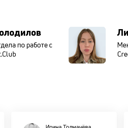
ы
олодилов
Ли
дела по работе с
Мен
.Club
Cre
Ирина Толмачёва