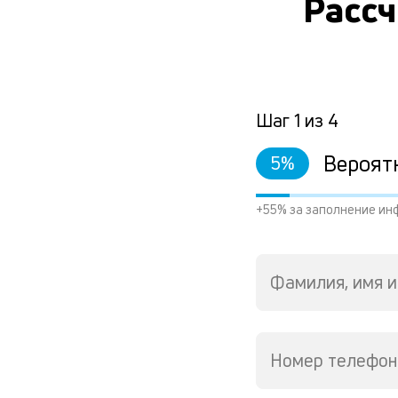
Рассч
Шаг
1
из
4
Вероят
5
%
+55% за заполнение ин
Фамилия, имя и
Номер телефон