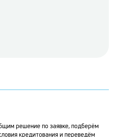
Ка
Ком
Усло
Спо
Реш
по
альт
расс
пога
бщим решение по заявке, подберём
зая
словия кредитования и переведём