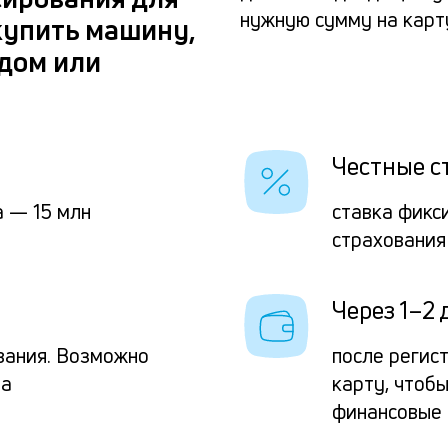
нужную сумму на карту
купить машину,
 дом или
Честные с
 — 15 млн
ставка фикс
страхования
Через 1–2 
вания. Возможно
после регис
та
карту, чтоб
финансовые