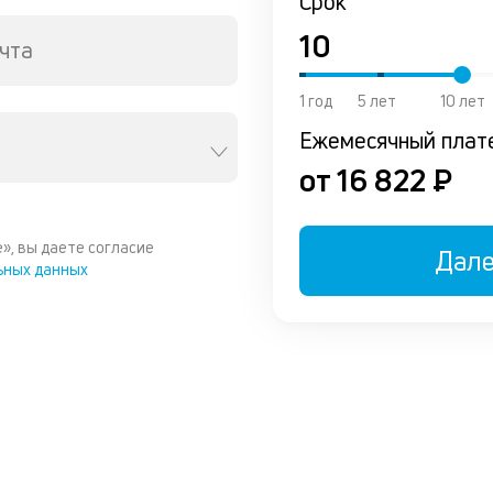
Срок
чта
1 год
5 лет
10 лет
Ежемесячный плат
от 16 822 ₽
», вы даете согласие
Дал
ьных данных