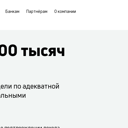
Банкам
Партнёрам
О компании
00 тысяч
цели по адекватной
мальными
 о подтверждении дохода