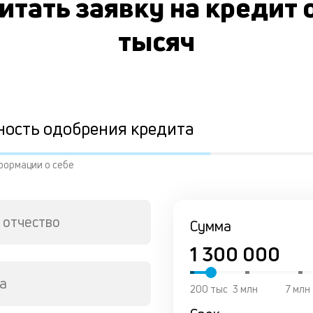
итать заявку на кредит 
тысяч
ность одобрения кредита
формации о себе
 отчество
Сумма
а
200 тыс
3 млн
7 млн