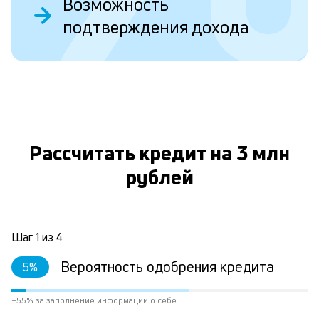
Возможность
Д
подтверждения дохода
у
в
д
н
О
н
а
Рассчитать кредит на 3 млн
п
рублей
н
л
к
Шаг
1
из
4
Вероятность одобрения кредита
5
%
Л
к
+55% за заполнение информации о себе