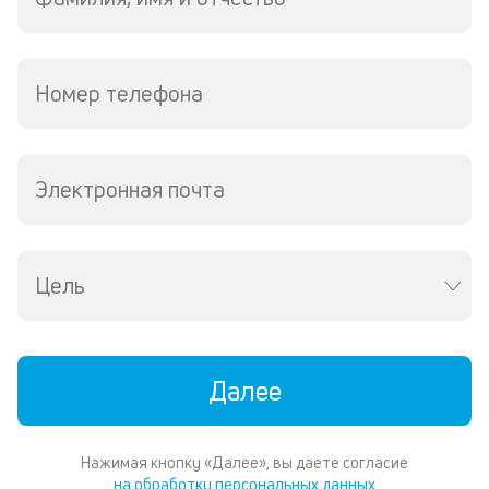
М
из
де
по
Номер телефона
и
со
со
от
Электронная почта
по
ко
в
ре
Цель
К
ч
л
Далее
м
В
Нажимая кнопку «Далее», вы даете согласие
ко
на обработку персональных данных