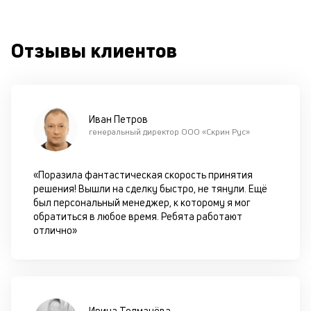
од
н
су
Отзывы клиентов
П
м
к
Иван Петров
у
генеральный директор ООО «Скрин Рус»
д
к
«Поразила фантастическая скорость принятия
решения! Вышли на сделку быстро, не тянули. Ещё
к
был персональный менеджер, к которому я мог
обратиться в любое время. Ребята работают
М
отлично»
ис
це
по
пр
по
Ирина Толмачёва