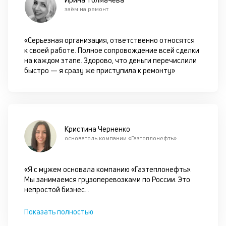
оп
заём на ремонт
ва
кр
по
«Серьезная организация, ответственно относятся
че
к своей работе. Полное сопровождение всей сделки
ст
на каждом этапе. Здорово, что деньги перечислили
П
быстро — я сразу же приступила к ремонту»
вс
в
сц
п
кр
за
Кристина Черненко
ч
основатель компании «Газтеплонефть»
он
не
ок
«Я с мужем основала компанию «Газтеплонефть».
в
Мы занимаемся грузоперевозками по России. Это
с
непростой бизнес
...
си
Показать полностью
М