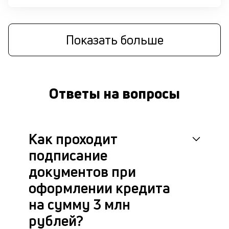
п
д
Показать больше
б
о
д
Ответы на вопросы
П
оц
за
с
Как проходит
на
бл
подписание
че
в
документов при
це
оформлении кредита
ан
м
на сумму 3 млн
др
рублей?
фа