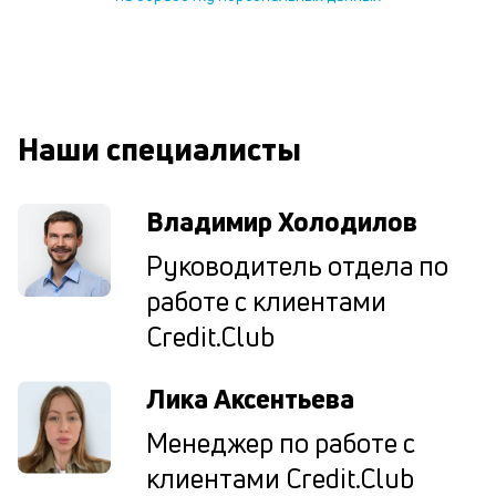
ср
д
о
св
по
за
Наши специалисты
на
кр
в
Владимир Холодилов
Wh
Vi
Руководитель отдела по
ил
Te
работе с клиентами
П
со
Credit.Club
д
и
Лика Аксентьева
по
ка
Менеджер по работе с
по
ш
клиентами Credit.Club
на