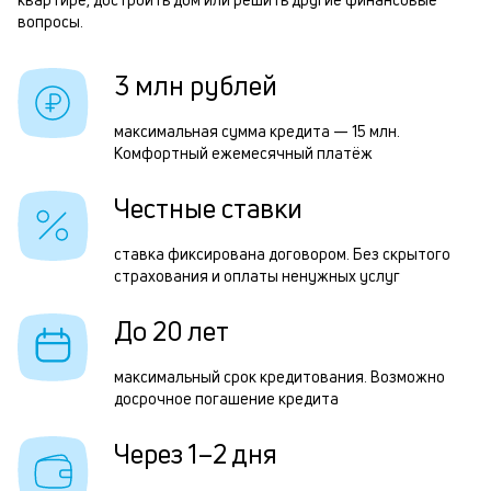
3
б
вопросы.
и
р
3 млн рублей
к
к
максимальная сумма кредита — 15 млн.
Р
Комфортный ежемесячный платёж
о
п
Честные ставки
з
з
ставка фиксирована договором. Без скрытого
страхования и оплаты ненужных услуг
п
М
До 20 лет
п
максимальный срок кредитования. Возможно
к
досрочное погашение кредита
д
Через 1–2 дня
1