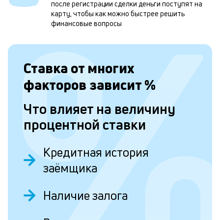
м
после регистрации сделки деньги поступят на
карту, чтобы как можно быстрее решить
н
финансовые вопросы
к
с
Ставка от
многих
а
п
факторов зависит
%
с
Что влияет на величину
б
процентной ставки
п
в
Кредитная история
о
заёмщика
б
и
Наличие залога
о