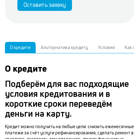
Оставить заявку
О кредите
Альтернатива кредиту
Условия
Как о
О кредите
У
С
а
р
Подберём для вас подходящие
п
з
условия кредитования и в
В
к
короткие сроки переведём
д
в
деньги на карту.
ч
б
м
Кредит можно получить на любые цели: снизить ежемесячные
н
платежи за счёт услуги рефинансирования, сделать ремонт в
п
квартире, достроить дом или решить другие финансовые