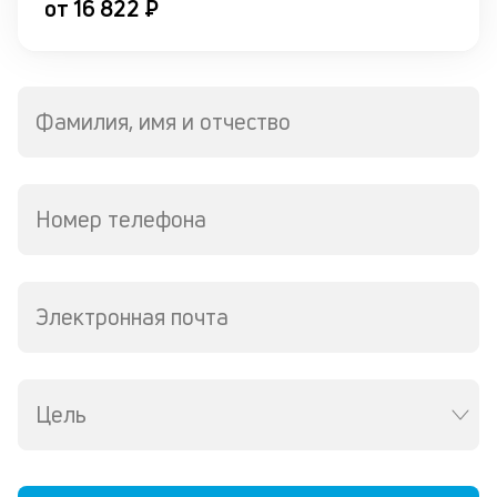
от 16 822 ₽
бу
од
П
Фамилия, имя и отчество
м
в
н
Номер телефона
с
ч
п
Электронная почта
М
со
ес
Цель
ка
то
до
дл