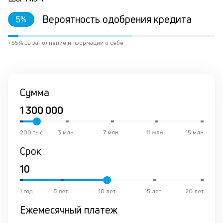
оц
Вероятность одобрения кредита
5
%
з
по
де
+55% за заполнение информации о себе
ра
по
на
ес
у
Сумма
че
б
па
тр
200 тыс
3 млн
7 млн
11 млн
15 млн
пр
а
Срок
вс
ос
в
по
1 год
5 лет
10 лет
15 лет
20 лет
ск
Ежемесячный платеж
вс
за