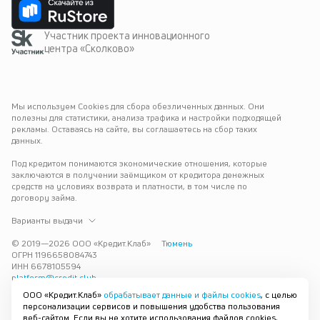
Участник проекта инновационного
центра «Сколково»
Мы используем Cookies для сбора обезличенных данных. Они 
полезны для статистики, анализа трафика и настройки подходящей 
рекламы. Оставаясь на сайте, вы соглашаетесь на сбор таких 
данных.
Под кредитом понимаются экономические отношения, которые 
заключаются в получении заёмщиком от кредитора денежных 
средств на условиях возврата и платности, в том числе по 
договору займа.
Варианты выдачи
© 2019—
2026
ООО «Кредит.Клаб»
Тюмень
ОГРН 1196658084743
ИНН 6678105594
platform@credit.club
ООО «Кредит.Клаб»
обрабатывает данные и файлы cookies
, с целью
Кредит под залог недвижимости в Тюмени до 15 млн рублей — 
персонализации сервисов и повышения удобства пользования
срочно и без лишних справок. Получите деньги под залог 
веб-сайтом. Если вы не хотите использования файлов cookies,