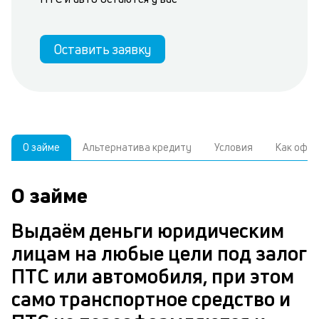
Оставить заявку
О займе
Альтернатива кредиту
Условия
Как офо
О займе
У
У
С
а
р
Выдаём деньги юридическим
б
з
лицам на любые цели под залог
В
к
ПТС или автомобиля, при этом
д
само транспортное средство и
ч
з