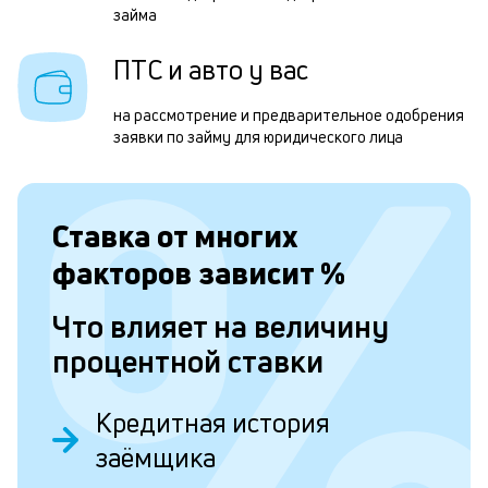
займа
з
н
ПТС и авто у вас
с
на рассмотрение и предварительное одобрения
П
заявки по займу для юридического лица
р
п
Ставка от
многих
н
факторов зависит
%
б
г
Что влияет на величину
ч
процентной ставки
3
м
Кредитная история
заёмщика
П