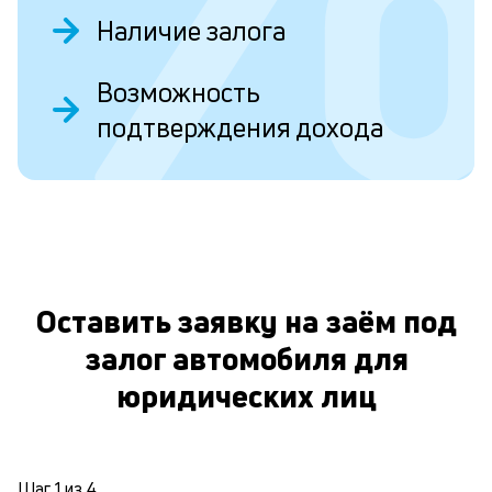
Наличие залога
н
Возможность
п
подтверждения дохода
д
о
з
О
Cr
ра
с
Оставить заявку на заём под
кл
у
залог автомобиля для
ко
ес
юридических лиц
н
в
кр
ис
Шаг
1
из
4
М