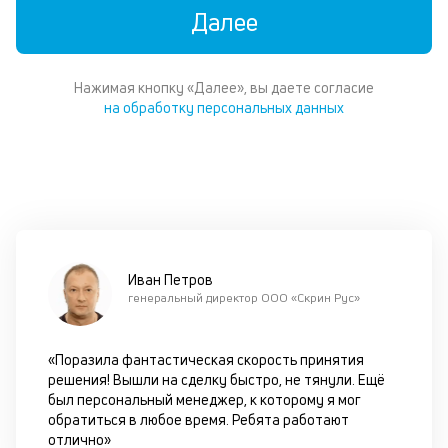
по
Далее
за
бу
не
хв
Нажимая кнопку «Далее», вы даете согласие
от
на обработку персональных данных
в
и
по
ка
ув
ш
на
од
Иван Петров
н
генеральный директор ООО «Скрин Рус»
су
Ко
р
«Поразила фантастическая скорость принятия
по
решения! Вышли на сделку быстро, не тянули. Ещё
за
был персональный менеджер, к которому я мог
бу
обратиться в любое время. Ребята работают
го
отлично»
он