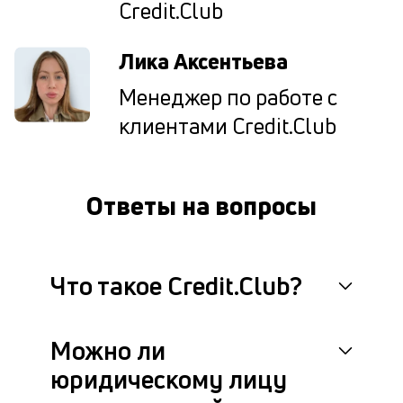
Credit.Club
п
пл
ч
Лика Аксентьева
сн
е
Менеджер по работе с
вы
а
клиентами Credit.Club
о
с
за
ве
Ответы на вопросы
в
ко
ср
кр
М
Что такое Credit.Club?
п
ус
ис
Можно ли
из
ин
юридическому лицу
си
кл