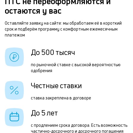
ПТС не переоформляются и
м
а
остаются у вас
п
б
Оставляйте заявку на сайте: мы обработаем её в короткий
Е
срок и подберём программу с комфортным ежемесячным
и
в
платежом
к
ю
к
До 500 тысяч
л
о
и
по рыночной ставке с высокой вероятностью
одобрения
х
п
Честные ставки
з
ставка закреплена в договоре
п
з
До 5 лет
а
с продлением срока договора. Есть возможность
о
частично-досрочного и досрочного погашения