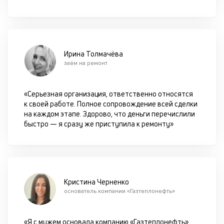
с
с
кл
л
у
Ирина Толмачёва
сп
заём на ремонт
в
м
ил
«Серьезная организация, ответственно относятся
по
к своей работе. Полное сопровождение всей сделки
на каждом этапе. Здорово, что деньги перечислили
П
быстро — я сразу же приступила к ремонту»
в
у
с
Кристина Черненко
к
основатель компании «Газтеплонефть»
е
п
«Я с мужем основала компанию «Газтеплонефть».