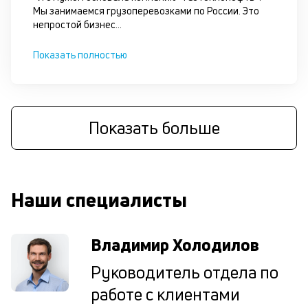
Мы занимаемся грузоперевозками по России. Это
У
непростой бизнес
...
на
ес
Показать полностью
не
пр
кр
и
3
Показать больше
ви
п
—
ан
п
Наши специалисты
и
см
Та
Владимир Холодилов
на
юр
Руководитель отдела по
ли
ча
работе с клиентами
в