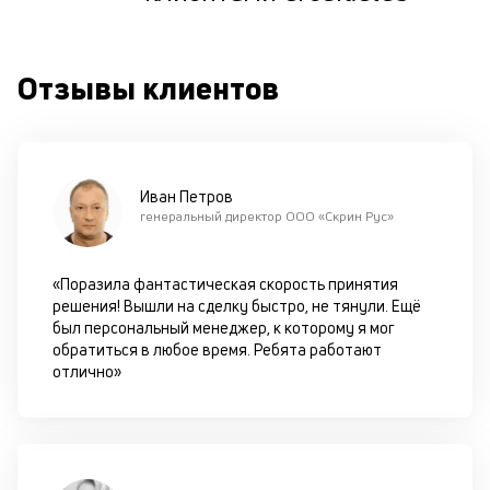
ш
на
од
Отзывы клиентов
н
су
П
м
Иван Петров
генеральный директор ООО «Скрин Рус»
к
у
«Поразила фантастическая скорость принятия
д
решения! Вышли на сделку быстро, не тянули. Ещё
к
был персональный менеджер, к которому я мог
обратиться в любое время. Ребята работают
к
отлично»
М
ис
це
по