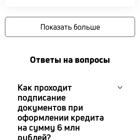
М
п
Показать больше
д
б
о
Ответы на вопросы
д
П
оц
Как проходит
за
с
подписание
на
бл
документов при
че
оформлении кредита
в
це
на сумму 6 млн
ан
рублей?
м