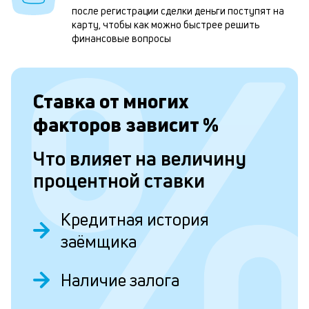
после регистрации сделки деньги поступят на
н
карту, чтобы как можно быстрее решить
к
финансовые вопросы
с
а
Ставка от
многих
п
факторов зависит
%
с
б
Что влияет на величину
п
процентной ставки
в
о
Кредитная история
б
заёмщика
и
Наличие залога
о
Д