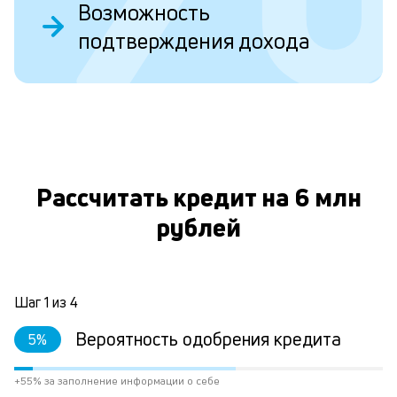
Возможность
у
подтверждения дохода
в
д
н
О
н
а
Рассчитать кредит на 6 млн
п
н
рублей
л
к
Шаг
1
из
4
Л
Вероятность одобрения кредита
5
%
к
+55% за заполнение информации о себе
к