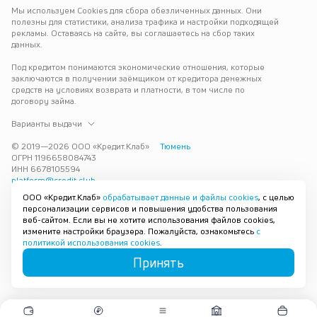
Мы используем Cookies для сбора обезличенных данных. Они 
полезны для статистики, анализа трафика и настройки подходящей 
рекламы. Оставаясь на сайте, вы соглашаетесь на сбор таких 
данных.
Под кредитом понимаются экономические отношения, которые 
заключаются в получении заёмщиком от кредитора денежных 
средств на условиях возврата и платности, в том числе по 
договору займа.
Варианты выдачи
© 2019—
2026
ООО «Кредит.Клаб»
Тюмень
ОГРН 1196658084743
ИНН 6678105594
platform@credit.club
ООО «Кредит.Клаб»
обрабатывает данные и файлы cookies
, с целью
Кредит под залог недвижимости в Тюмени до 15 млн рублей — 
персонализации сервисов и повышения удобства пользования
срочно и без лишних справок. Получите деньги под залог 
веб-сайтом. Если вы не хотите использования файлов cookies,
квартиры с плохой кредитной историей с одобрением за 30 минут. 
измените настройки браузера. Пожалуйста, ознакомьтесь
с
Рассмотрим заявку и предложим наиболее подходящие условия 
политикой использования cookies
.
под ваши возможности.
Принять
Карта сайта