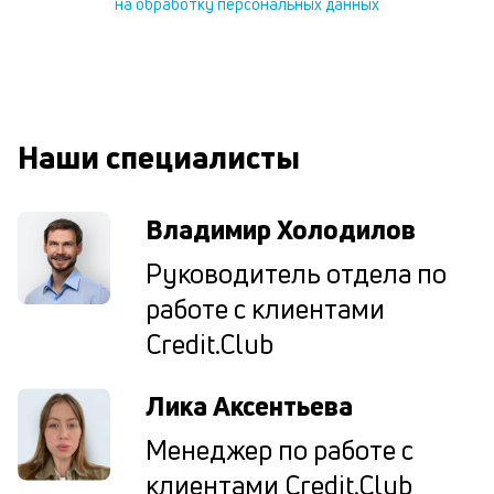
на обработку персональных данных
В
ко
ср
д
о
св
Наши специалисты
по
за
на
Владимир Холодилов
кр
в
Руководитель отдела по
Wh
Vi
работе с клиентами
ил
Te
Credit.Club
П
со
Лика Аксентьева
д
и
Менеджер по работе с
по
ка
клиентами Credit.Club
по