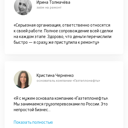
Ирина Толмачёва
пр
заём на ремонт
по
оп
ва
«Серьезная организация, ответственно относятся
кр
к своей работе. Полное сопровождение всей сделки
по
на каждом этапе. Здорово, что деньги перечислили
че
быстро — я сразу же приступила к ремонту»
ст
П
вс
в
сц
п
Кристина Черненко
кр
основатель компании «Газтеплонефть»
за
ч
он
«Я с мужем основала компанию «Газтеплонефть».
не
Мы занимаемся грузоперевозками по России. Это
ок
непростой бизнес
...
в
с
Показать полностью
си