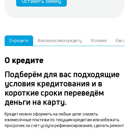
Оставить заявку
О кредите
Альтернатива кредиту
Условия
Как о
О кредите
У
С
а
р
Подберём для вас подходящие
п
з
условия кредитования и в
В
к
короткие сроки переведём
д
в
деньги на карту.
ч
б
м
Кредит можно оформить на любые цели: снизить
н
ежемесячные платежи по текущим кредитам или избежать
п
просрочек за счёт услуги рефинансирования, сделать ремонт