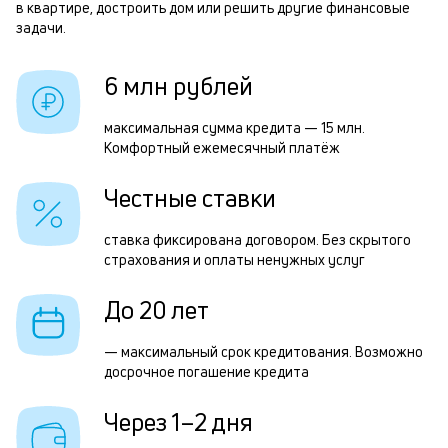
б
в квартире, достроить дом или решить другие финансовые
задачи.
и
р
к
6 млн рублей
к
Р
максимальная сумма кредита — 15 млн.
о
Комфортный ежемесячный платёж
п
з
Честные ставки
з
ставка фиксирована договором. Без скрытого
п
страхования и оплаты ненужных услуг
М
До 20 лет
п
к
— максимальный срок кредитования. Возможно
досрочное погашение кредита
д
1
Через 1–2 дня
м