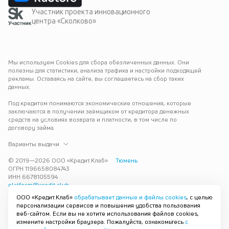
Участник проекта инновационного
центра «Сколково»
Мы используем Cookies для сбора обезличенных данных. Они 
полезны для статистики, анализа трафика и настройки подходящей 
рекламы. Оставаясь на сайте, вы соглашаетесь на сбор таких 
данных.
Под кредитом понимаются экономические отношения, которые 
заключаются в получении заёмщиком от кредитора денежных 
средств на условиях возврата и платности, в том числе по 
договору займа.
Варианты выдачи
© 2019—
2026
ООО «Кредит.Клаб»
Тюмень
ОГРН 1196658084743
ИНН 6678105594
platform@credit.club
ООО «Кредит.Клаб»
обрабатывает данные и файлы cookies
, с целью
Кредит под залог недвижимости в Тюмени до 15 млн рублей — 
персонализации сервисов и повышения удобства пользования
срочно и без лишних справок. Получите деньги под залог 
веб-сайтом. Если вы не хотите использования файлов cookies,
квартиры с плохой кредитной историей с одобрением за 30 минут. 
измените настройки браузера. Пожалуйста, ознакомьтесь
с
Рассмотрим заявку и предложим наиболее подходящие условия 