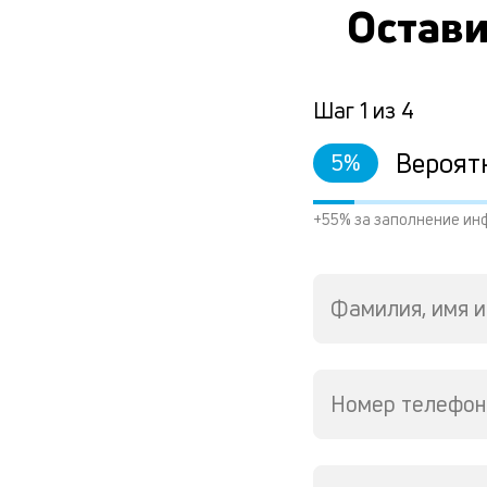
Остави
Шаг
1
из
4
Вероят
5
%
+55% за заполнение ин
Фамилия, имя и
Номер телефон