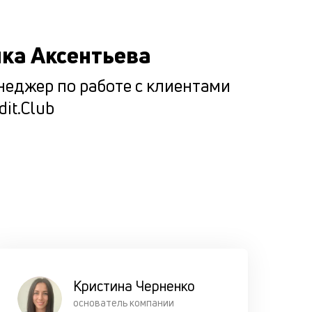
все возм
сценарии
ка Аксентьева
погашени
кредита
еджер по работе с клиентами
клиентом,
dit.Club
чтобы он 
оказался 
сложной
ситуации.
Кристина Черненко
основатель компании