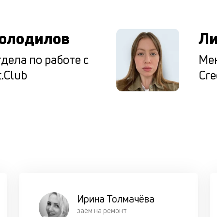
олодилов
Ли
дела по работе с
Мен
.Club
Cre
Ирина Толмачёва
заём на ремонт