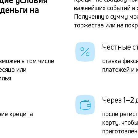
важнейших событий в ж
деньги на
Полученную сумму мож
торжества или на пок
Честные с
зможен в том числе
ставка фикс
есяца или
платежей и 
илья
Через 1–2 
ние кредита
после регис
карту, чтоб
приготовлен