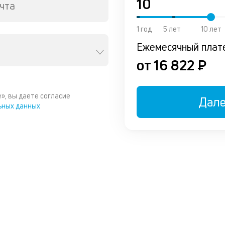
чта
1 год
5 лет
10 лет
Ежемесячный плат
от 16 822 ₽
», вы даете согласие
Дал
ьных данных
ы