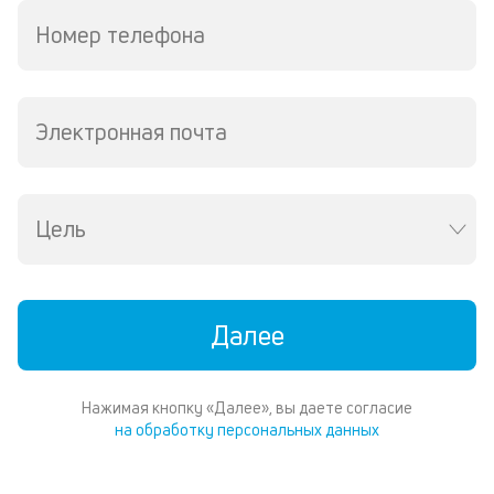
п
кл
Номер телефона
по
с
р
п
Электронная почта
и
со
со
от
Цель
на
ос
ко
п
р
Далее
об
од
за
по
Нажимая кнопку «Далее», вы даете согласие
за
на обработку персональных данных
ПТ
Кр
ис