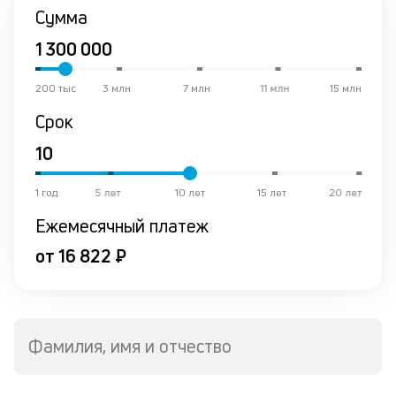
в
Сумма
к
и
200 тыс
3 млн
7 млн
11 млн
15 млн
Ч
Срок
вс
н
пр
и
до
1 год
5 лет
10 лет
15 лет
20 лет
не
Ежемесячный платеж
ст
ст
от 16 822 ₽
ф
дл
в
н
с
Фамилия, имя и отчество
де
М
ан