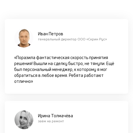
—
не
р
ф
в
Иван Петров
эт
генеральный директор ООО «Скрин Рус»
от
а
пр
«Поразила фантастическая скорость принятия
од
решения! Вышли на сделку быстро, не тянули. Ещё
из
был персональный менеджер, к которому я мог
па
обратиться в любое время. Ребята работают
отлично»
Н
п
а
и
Ирина Толмачёва
заём на ремонт
П