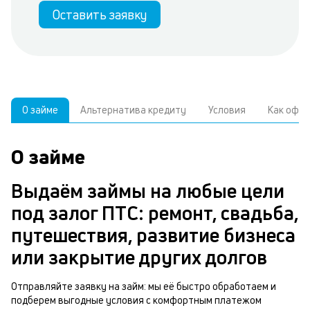
Оставить заявку
О займе
Альтернатива кредиту
Условия
Как офо
О займе
У
У
С
а
р
Выдаём займы на любые цели
б
з
под залог ПТС: ремонт, свадьба,
В
к
путешествия, развитие бизнеса
д
или закрытие других долгов
ч
з
м
Отправляйте заявку на займ: мы её быстро обработаем и
подберем выгодные условия с комфортным платежом
п