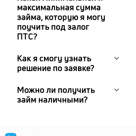
максимальная сумма
к
займа, которую я могу
У
поучить под залог
на
ес
ПТС?
не
пр
кр
Как я смогу узнать
и
3
решение по заявке?
ви
п
—
Можно ли получить
ан
п
займ наличными?
и
см
Ги
по
Cr
к