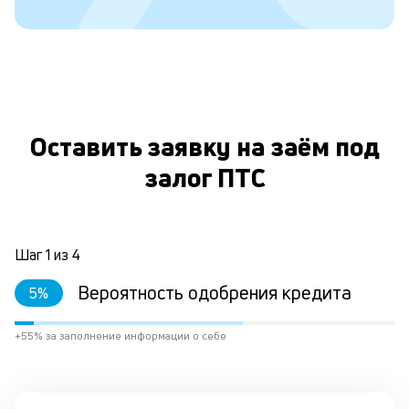
с
д
5
т
р
О
Оставить заявку на заём под
залог ПТС
О
з
д
Шаг
1
из
4
е
Вероятность одобрения кредита
5
%
у
к
+55% за заполнение информации о себе
е
н