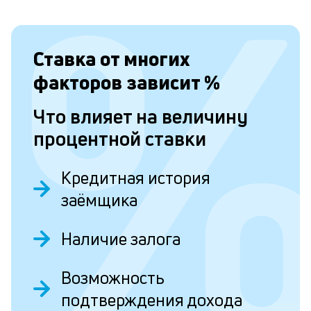
и
д
Ставка от
многих
в
факторов зависит
%
м
Что влияет на величину
о
процентной ставки
о
П
Кредитная история
з
заёмщика
ф
и
Наличие залога
п
з
Возможность
н
подтверждения дохода