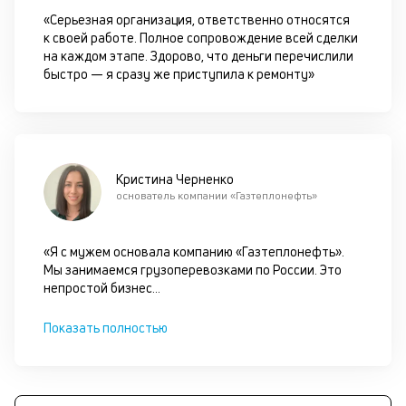
М
«Серьезная организация, ответственно относятся
з
к своей работе. Полное сопровождение всей сделки
с
на каждом этапе. Здорово, что деньги перечислили
кл
быстро — я сразу же приступила к ремонту»
до
за
и
за
а
не
Кристина Черненко
п
основатель компании «Газтеплонефть»
тр
ср
на
«Я с мужем основала компанию «Газтеплонефть».
се
Мы занимаемся грузоперевозками по России. Это
З
непростой бизнес
...
по
п
Показать полностью
ос
со
ав
и