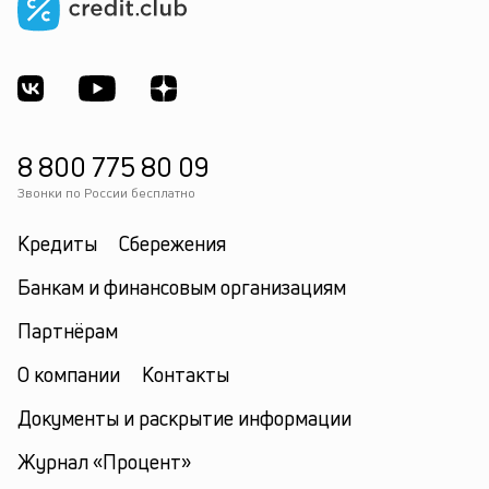
к
по
кл
р
св
ф
за
по
8 800 775 80 09
о
Звонки по России бесплатно
ус
—
Кредиты
Сбережения
с
ни
Банкам и финансовым организациям
е
п
Партнёрам
и
к
О компании
Контакты
ср
кр
Документы и раскрытие информации
Журнал «Процент»