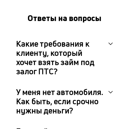
за
на
Ответы на вопросы
за
и
с
ег
на
Какие требования к
вс
п
клиенту, который
сд
хочет взять займ под
П
м
залог ПТС?
по
со
вс
У меня нет автомобиля.
н
до
Как быть, если срочно
ра
об
нужны деньги?
ос
за
по