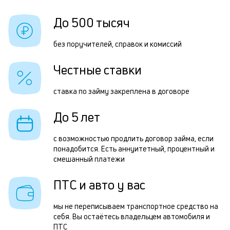
б
Ч
До 500 тысяч
и
о
к
без поручителей, справок и комиссий
з
к
Честные ставки
н
о
з
ставка по займу закреплена в договоре
п
До 5 лет
з
П
с возможностью продлить договор займа, если
понадобится. Есть аннуитетный, процентный и
к
смешанный платежи
д
ПТС и авто у вас
н
п
мы не переписываем транспортное средство на
в
себя. Вы остаётесь владельцем автомобиля и
ПТС