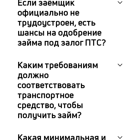
Если заёмщик
за
ПТ
официально не
от
трудоустроен, есть
на
в
шансы на одобрение
и
по
займа под залог ПТС?
ка
ув
ш
Каким требованиям
на
од
должно
н
соответствовать
су
транспортное
П
средство, чтобы
и
получить займ?
у
д
Какая минимальная и
к