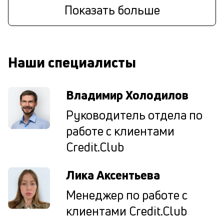
п
Показать больше
и
по
ве
ср
кр
Наши специалисты
П
м
Владимир Холодилов
в
Руководитель отдела по
н
работе с клиентами
с
Credit.Club
О
за
Лика Аксентьева
за
кл
Менеджер по работе с
ср
клиентами Credit.Club
по
по