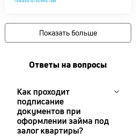
Показать полностью
че
в
це
ан
м
Показать больше
др
фа
Ответы на вопросы
Как проходит
подписание
документов при
оформлении займа под
залог квартиры?