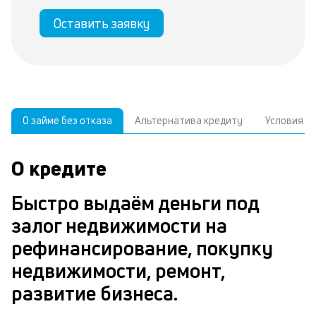
Оставить заявку
О займе без отказа
Альтернатива кредиту
Условия
О кредите
У
С
а
р
Быстро выдаём деньги под
п
з
залог недвижимости на
В
к
рефинансирование, покупку
д
в
недвижимости, ремонт,
ч
б
развитие бизнеса.
м