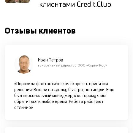
клиентами Credit.Club
ис
це
по
пр
Отзывы клиентов
по
оп
ва
кр
П
вс
Иван Петров
в
генеральный директор ООО «Скрин Рус»
сц
п
за
«Поразила фантастическая скорость принятия
кл
решения! Вышли на сделку быстро, не тянули. Ещё
ч
был персональный менеджер, к которому я мог
он
обратиться в любое время. Ребята работают
не
отлично»
ок
в
с
си