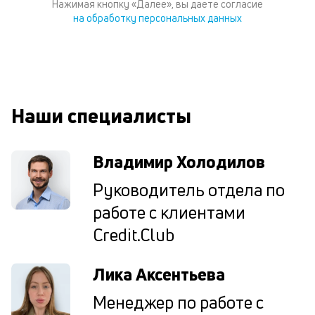
Нажимая кнопку «Далее», вы даете согласие
по
на обработку персональных данных
ка
по
ш
на
од
н
Наши специалисты
су
П
Владимир Холодилов
м
Руководитель отдела по
к
работе с клиентами
у
Credit.Club
д
к
Лика Аксентьева
к
Менеджер по работе с
М