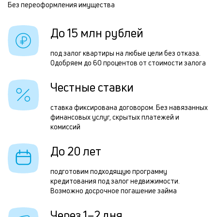
п
Без переоформления имущества
Р
б
з
До 15 млн рублей
и
п
к
п
под залог квартиры на любые цели без отказа.
к
Одобряем до 60 процентов от стоимости залога
о
о
П
Честные ставки
з
ставка фиксирована договором. Без навязанных
п
финансовых услуг, скрытых платежей и
комиссий
з
к
До 20 лет
н
подготовим подходящую программу
с
кредитования под залог недвижимости.
Возможно досрочное погашение займа
д
1
Через 1–2 дня