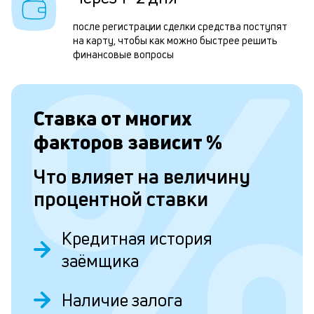
м
после регистрации сделки средства поступят
б
на карту, чтобы как можно быстрее решить
п
финансовые вопросы
в
о
Ставка от
многих
и
факторов зависит
%
о
Что влияет на величину
Л
процентной ставки
к
к
Кредитная история
и
заёмщика
Ес
Наличие залога
у