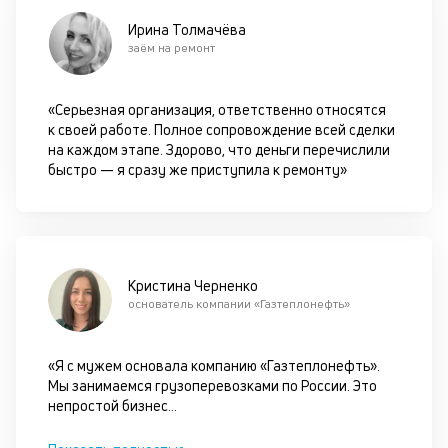
Ирина Толмачёва
М
заём на ремонт
п
д
«Серьезная организация, ответственно относятся
б
к своей работе. Полное сопровождение всей сделки
на каждом этапе. Здорово, что деньги перечислили
о
быстро — я сразу же приступила к ремонту»
д
П
оц
за
Кристина Черненко
на
основатель компании «Газтеплонефть»
за
по
за
«Я с мужем основала компанию «Газтеплонефть».
н
Мы занимаемся грузоперевозками по России. Это
с
непростой бизнес
...
на
бл