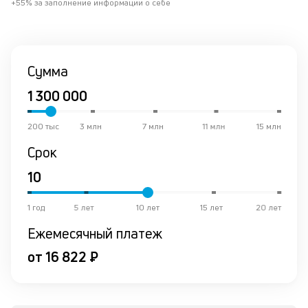
+55% за заполнение информации о себе
о
в
ср
Сумма
К
к
ч
200 тыс
3 млн
7 млн
11 млн
15 млн
л
Срок
м
В
ко
1 год
5 лет
10 лет
15 лет
20 лет
ср
Ежемесячный платеж
д
пе
от 16 822 ₽
о
св
по
за