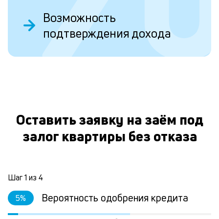
ва
ко
Возможность
то
подтверждения дохода
б
пр
эт
вр
ли
О
ст
ст
фа
М
Оставить заявку на заём под
из
де
залог квартиры без отказа
по
и
со
со
Шаг
1
из
4
от
по
Вероятность одобрения кредита
5
%
ко
в
р