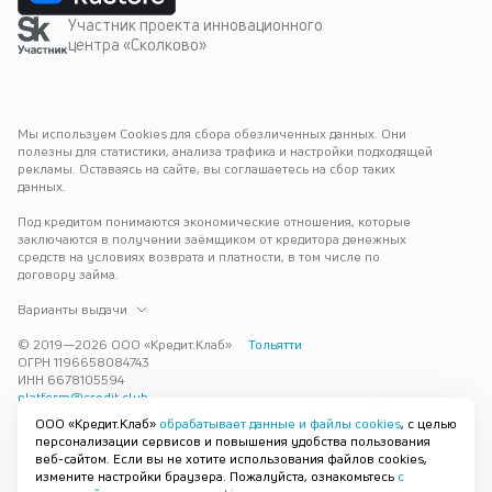
Участник проекта инновационного
центра «Сколково»
Мы используем Cookies для сбора обезличенных данных. Они 
полезны для статистики, анализа трафика и настройки подходящей 
рекламы. Оставаясь на сайте, вы соглашаетесь на сбор таких 
данных.
Под кредитом понимаются экономические отношения, которые 
заключаются в получении заёмщиком от кредитора денежных 
средств на условиях возврата и платности, в том числе по 
договору займа.
Варианты выдачи
© 2019—
2026
ООО «Кредит.Клаб»
Тольятти
ОГРН 1196658084743
ИНН 6678105594
platform@credit.club
ООО «Кредит.Клаб»
обрабатывает данные и файлы cookies
, с целью
Кредит под залог недвижимости в Тольятти до 15 млн рублей — 
персонализации сервисов и повышения удобства пользования
срочно и без лишних справок. Получите деньги под залог 
веб-сайтом. Если вы не хотите использования файлов cookies,
квартиры с плохой кредитной историей с одобрением за 30 минут. 
измените настройки браузера. Пожалуйста, ознакомьтесь
с
Рассмотрим заявку и предложим наиболее подходящие условия 