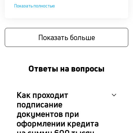
це
Показать полностью
ан
м
др
фа
Показать больше
Ответы на вопросы
Как проходит
подписание
документов при
оформлении кредита
на сумму 600 тысяч