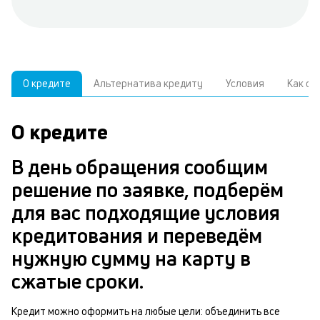
О кредите
Альтернатива кредиту
Условия
Как о
О кредите
У
С
а
р
В день обращения сообщим
п
з
решение по заявке, подберём
В
к
для вас подходящие условия
д
в
кредитования и переведём
ч
б
нужную сумму на карту в
м
н
сжатые сроки.
п
б
Кредит можно оформить на любые цели: объединить все