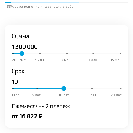
ра
+55% за заполнение информации о себе
за
на
по
кр
М
Сумма
из
де
по
и
200 тыс
3 млн
7 млн
11 млн
15 млн
со
со
Срок
от
по
ко
в
1 год
5 лет
10 лет
15 лет
20 лет
ре
Ежемесячный платеж
К
от 16 822 ₽
ч
л