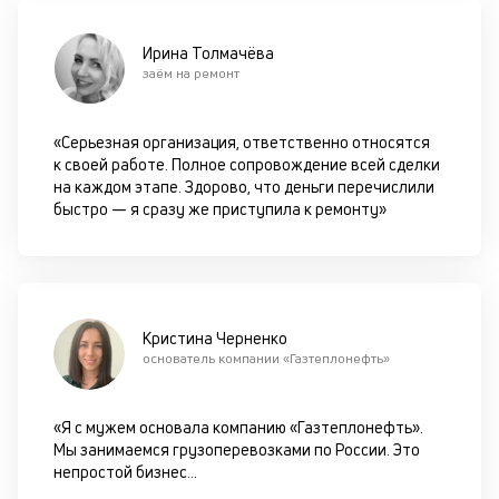
в
с
си
Ирина Толмачёва
заём на ремонт
М
п
«Серьезная организация, ответственно относятся
к своей работе. Полное сопровождение всей сделки
д
на каждом этапе. Здорово, что деньги перечислили
б
быстро — я сразу же приступила к ремонту»
о
д
П
Кристина Черненко
оц
основатель компании «Газтеплонефть»
за
с
на
«Я с мужем основала компанию «Газтеплонефть».
бл
Мы занимаемся грузоперевозками по России. Это
че
непростой бизнес
...
в