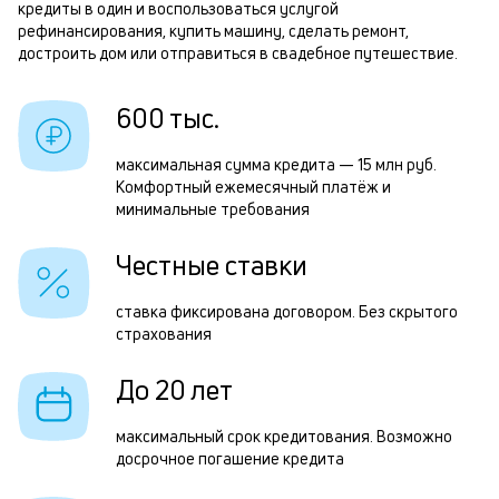
кредиты в один и воспользоваться услугой
и
рефинансирования, купить машину, сделать ремонт,
т
к
достроить дом или отправиться в свадебное путешествие.
к
Р
600 тыс.
о
п
максимальная сумма кредита — 15 млн руб.
з
Комфортный ежемесячный платёж и
минимальные требования
з
п
Честные ставки
М
ставка фиксирована договором. Без скрытого
п
страхования
к
До 20 лет
д
1
максимальный срок кредитования. Возможно
досрочное погашение кредита
м