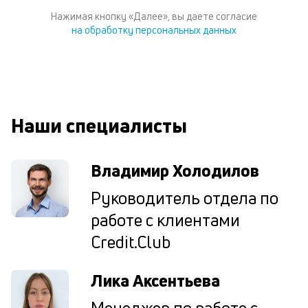
по
Нажимая кнопку «Далее», вы даете согласие
ка
на обработку персональных данных
по
ш
на
од
н
су
Наши специалисты
П
м
Владимир Холодилов
к
Руководитель отдела по
у
работе с клиентами
д
Credit.Club
к
к
Лика Аксентьева
М