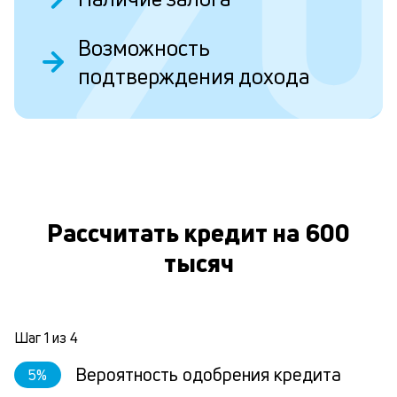
Л
Возможность
к
подтверждения дохода
к
О
и
Ес
у
ва
ко
Рассчитать кредит на 600
то
б
тысяч
пр
эт
вр
ли
ст
Шаг
1
из
4
ст
ф
Вероятность одобрения кредита
5
%
пр