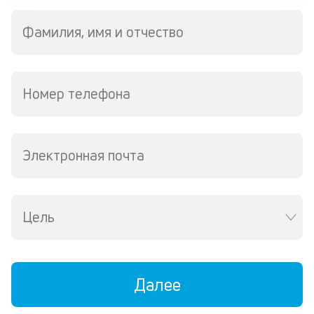
м
Фамилия, имя и отчество
В
ко
ср
д
Номер телефона
кл
о
св
по
Электронная почта
за
на
кр
в
Цель
Wh
Vi
ил
Te
П
Далее
со
д
и