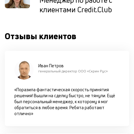
Менеджер по работе с
ис
клиентами Credit.Club
це
по
пр
по
Отзывы клиентов
оп
ва
кр
по
че
ст
Иван Петров
П
генеральный директор ООО «Скрин Рус»
вс
в
сц
«Поразила фантастическая скорость принятия
п
решения! Вышли на сделку быстро, не тянули. Ещё
кр
был персональный менеджер, к которому я мог
за
обратиться в любое время. Ребята работают
ч
отлично»
он
не
ок