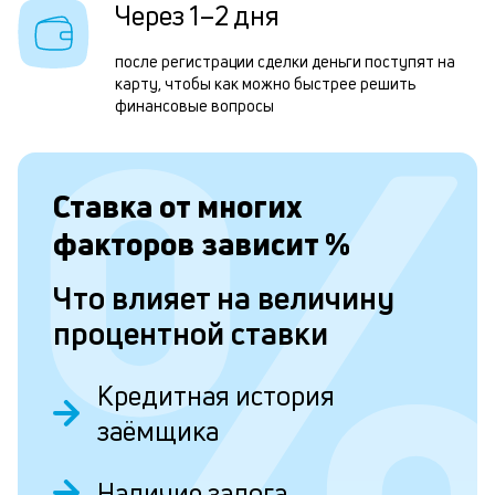
р
Через 1–2 дня
н
после регистрации сделки деньги поступят на
к
карту, чтобы как можно быстрее решить
с
финансовые вопросы
а
п
Ставка от
многих
с
факторов зависит
%
б
п
Что влияет на величину
в
процентной ставки
о
б
Кредитная история
и
заёмщика
о
Наличие залога