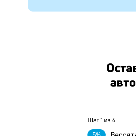
Остав
авто
Шаг
1
из
4
Вероят
5
%