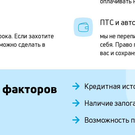
оплачивать 
ПТС и авто
рока. Если захотите
мы не переп
 можно сделать в
себя. Право
вас и сохран
 факторов
Кредитная ист
Наличие залог
Возможность 