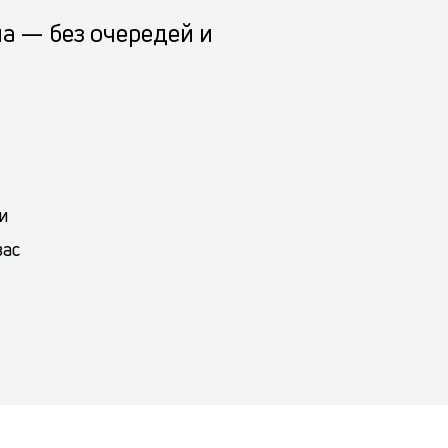
а — без очередей и
и
вас