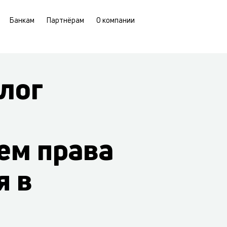
Банкам
Партнёрам
О компании
лог
ем права
я в