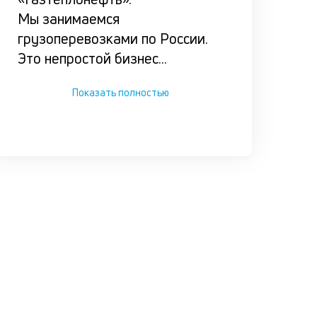
увеличить
Мы занимаемся
одобрени
грузоперевозками по России.
суммы, ко
Это непростой бизнес
...
Обращайт
консульта
Показать полностью
время.