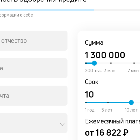
формации о себе
 отчество
Сумма
а
200 тыс
3 млн
7 млн
Срок
чта
1 год
5 лет
10 лет
Ежемесячный плат
от 16 822 ₽