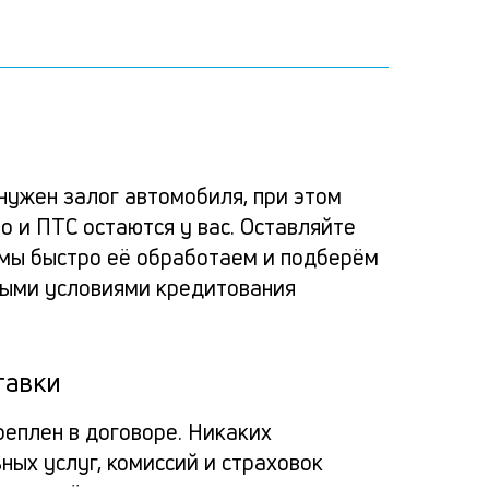
Ка
Удоб
Усло
Спо
Ост
зая
альт
расс
пога
нужен залог автомобиля, при этом
на
о и ПТС остаются у вас. Оставляйте
банк
заяв
Вносит
зай
: мы быстро её обработаем и подберём
Про
кред
ными условиями кредитования
деньги
под
под
через
под
зал
пра
мобил
тавки
зало
авт
прило
банка
сох
реплен в договоре. Никаких
авто
Заёмщи
Мини
ных услуг, комиссий и страховок
или
пра
спис