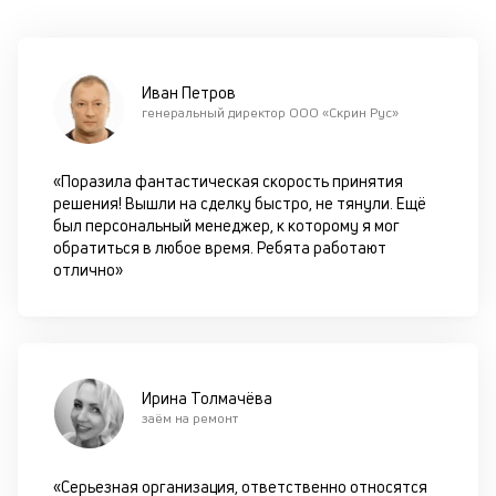
оп
ва
кр
по
Иван Петров
че
генеральный директор ООО «Скрин Рус»
ст
П
вс
«Поразила фантастическая скорость принятия
в
решения! Вышли на сделку быстро, не тянули. Ещё
сц
был персональный менеджер, к которому я мог
п
обратиться в любое время. Ребята работают
кр
отлично»
за
ч
он
не
ок
в
Ирина Толмачёва
с
заём на ремонт
си
М
«Серьезная организация, ответственно относятся