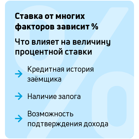
с
а
Ставка от
многих
п
факторов зависит
%
с
Что влияет на величину
б
процентной ставки
п
в
Кредитная история
о
заёмщика
б
и
Наличие залога
о
Возможность
Л
подтверждения дохода
к