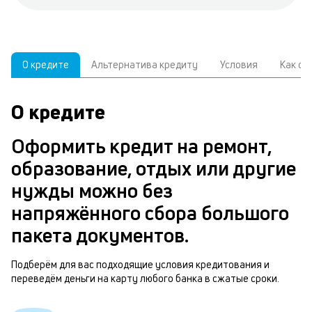
О кредите
Альтернатива кредиту
Условия
Как о
О кредите
У
С
а
р
Оформить кредит на ремонт,
п
з
образование, отдых или другие
В
к
нужды можно без
д
в
напряжённого сбора большого
ч
б
пакета документов.
м
н
п
Подберём для вас подходящие условия кредитования и
переведём деньги на карту любого банка в сжатые сроки.
б
т
и