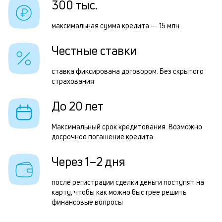
300 тыс.
к
Р
к
максимальная сумма кредита — 15 млн
п
о
Честные ставки
з
з
ставка фиксирована договором. Без скрытого
страхования
п
М
До 20 лет
п
Максимальный срок кредитования. Возможно
к
досрочное погашение кредита
д
Через 1–2 дня
1
м
после регистрации сделки деньги поступят на
карту, чтобы как можно быстрее решить
н
финансовые вопросы
к