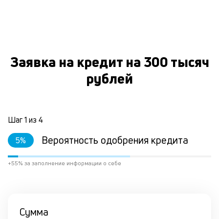
к
и
О
Ес
у
Заявка на кредит на 300 тысяч
ва
ко
рублей
то
б
пр
эт
Шаг
1
из
4
вр
ли
Вероятность одобрения кредита
ст
5
%
ст
ф
+55% за заполнение информации о себе
пр
ра
за
на
по
Сумма
кр