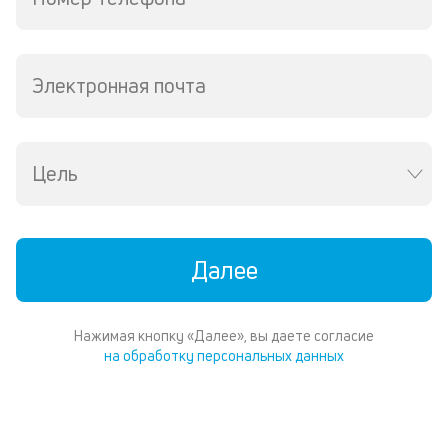
ср
д
о
св
Электронная почта
по
за
на
кр
Цель
в
Wh
Vi
ил
Te
Далее
П
со
д
Нажимая кнопку «Далее», вы даете согласие
и
на обработку персональных данных
по
ка
по
ш
на