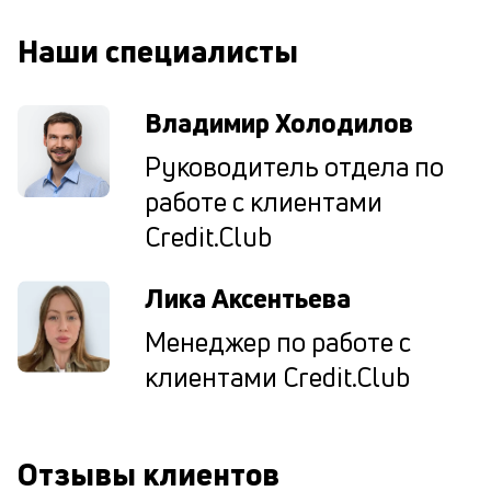
од
н
Наши специалисты
су
П
Владимир Холодилов
м
Руководитель отдела по
к
работе с клиентами
у
Credit.Club
д
к
Лика Аксентьева
к
Менеджер по работе с
М
клиентами Credit.Club
ис
це
по
пр
Отзывы клиентов
по