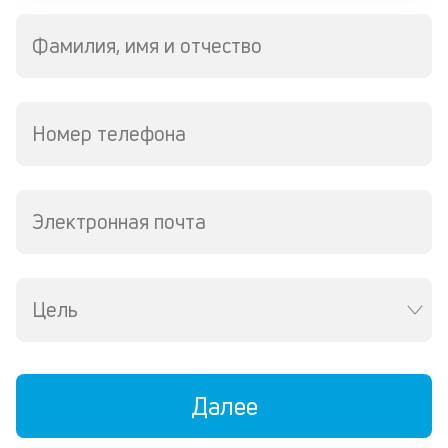
м
Фамилия, имя и отчество
В
ко
ср
д
Номер телефона
кл
о
св
по
Электронная почта
за
на
кр
в
Цель
Wh
Vi
ил
Te
П
Далее
со
д
и