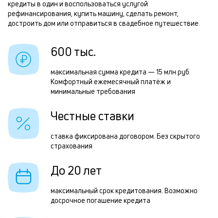
кредиты в один и воспользоваться услугой
и
рефинансирования, купить машину, сделать ремонт,
т
к
достроить дом или отправиться в свадебное путешествие.
к
Р
600 тыс.
о
п
максимальная сумма кредита — 15 млн руб.
з
Комфортный ежемесячный платёж и
минимальные требования
з
п
Честные ставки
М
ставка фиксирована договором. Без скрытого
п
страхования
к
До 20 лет
д
1
максимальный срок кредитования. Возможно
досрочное погашение кредита
м