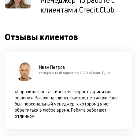
Менеджер по работе с
ис
клиентами Credit.Club
це
по
пр
по
Отзывы клиентов
оп
ва
кр
по
че
ст
Иван Петров
П
генеральный директор ООО «Скрин Рус»
вс
в
сц
«Поразила фантастическая скорость принятия
п
решения! Вышли на сделку быстро, не тянули. Ещё
кр
был персональный менеджер, к которому я мог
за
обратиться в любое время. Ребята работают
ч
отлично»
он
не
ок