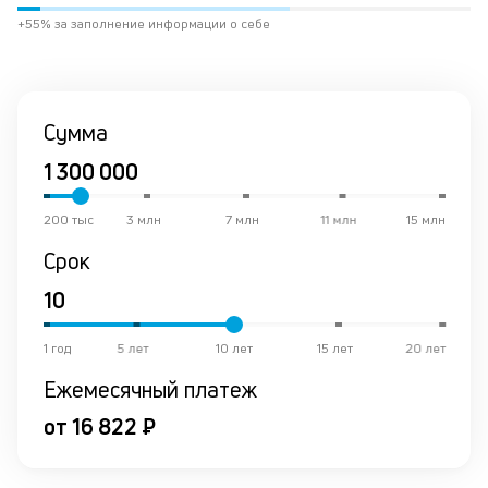
ра
+55% за заполнение информации о себе
за
на
по
кр
М
Сумма
из
де
по
и
200 тыс
3 млн
7 млн
11 млн
15 млн
со
со
Срок
от
по
ко
в
1 год
5 лет
10 лет
15 лет
20 лет
ре
Ежемесячный платеж
К
от 16 822 ₽
ч
л