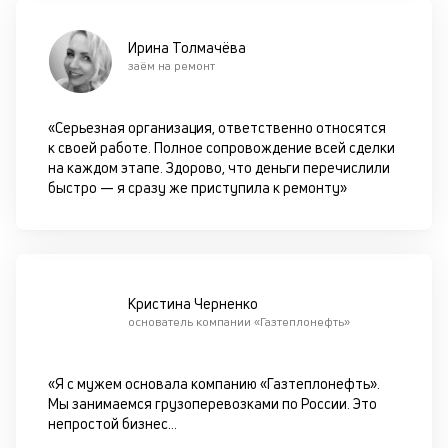
в
с
си
Ирина Толмачёва
заём на ремонт
М
п
«Серьезная организация, ответственно относятся
к своей работе. Полное сопровождение всей сделки
д
на каждом этапе. Здорово, что деньги перечислили
б
быстро — я сразу же приступила к ремонту»
о
д
П
Кристина Черненко
оц
основатель компании «Газтеплонефть»
за
с
на
«Я с мужем основала компанию «Газтеплонефть».
бл
Мы занимаемся грузоперевозками по России. Это
че
непростой бизнес
...
в