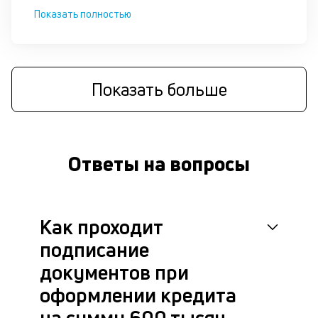
це
Показать полностью
ан
м
др
фа
Показать больше
Ответы на вопросы
Как проходит
подписание
документов при
оформлении кредита
на сумму 600 тысяч