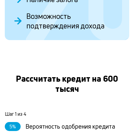
Л
Возможность
к
подтверждения дохода
к
О
и
Ес
у
ва
ко
Рассчитать кредит на 600
то
б
тысяч
пр
эт
вр
ли
ст
Шаг
1
из
4
ст
ф
Вероятность одобрения кредита
5
%
пр