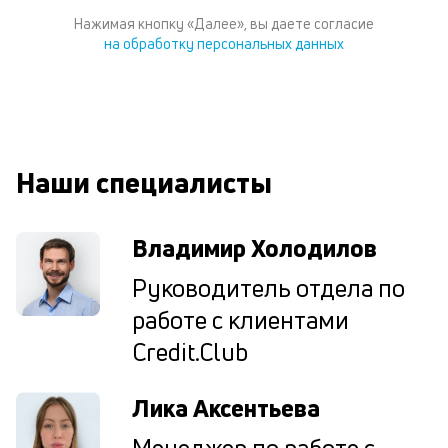
по
Нажимая кнопку «Далее», вы даете согласие
ка
на обработку персональных данных
по
ш
на
од
н
су
Наши специалисты
П
м
Владимир Холодилов
к
Руководитель отдела по
у
работе с клиентами
д
Credit.Club
к
к
Лика Аксентьева
М