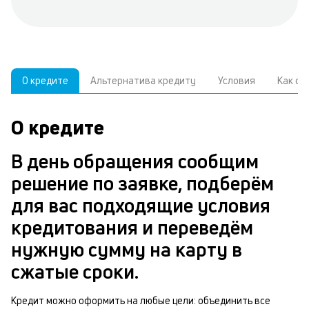
О кредите
Альтернатива кредиту
Условия
Как о
О кредите
У
С
а
р
В день обращения сообщим
п
з
решение по заявке, подберём
В
к
для вас подходящие условия
д
в
кредитования и переведём
ч
б
нужную сумму на карту в
м
н
сжатые сроки.
п
б
Кредит можно оформить на любые цели: объединить все