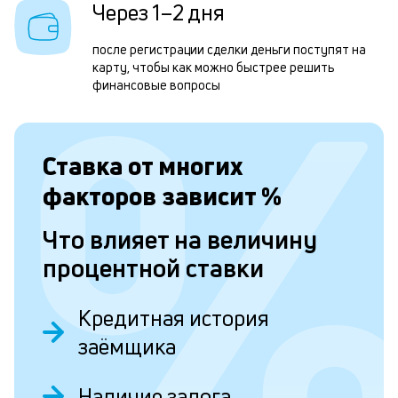
р
Через 1–2 дня
н
после регистрации сделки деньги поступят на
к
карту, чтобы как можно быстрее решить
с
финансовые вопросы
а
п
Ставка от
многих
с
факторов зависит
%
б
п
Что влияет на величину
в
процентной ставки
о
б
Кредитная история
и
заёмщика
о
Наличие залога