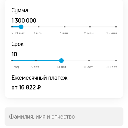
К
Сумма
ч
л
м
200 тыс
3 млн
7 млн
11 млн
15 млн
Срок
Д
о
св
по
за
1 год
5 лет
10 лет
15 лет
20 лет
на
Ежемесячный платеж
кр
в
от 16 822 ₽
Wh
Vi
ил
Te
П
Фамилия, имя и отчество
кл
со