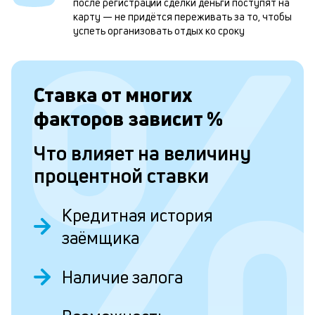
после регистрации сделки деньги поступят на
и
карту — не придётся переживать за то, чтобы
успеть организовать отдых ко сроку
о
Л
Ставка от
многих
к
факторов зависит
%
к
Что влияет на величину
и
процентной ставки
Ес
у
Кредитная история
ва
ко
заёмщика
то
б
пр
Наличие залога
эт
вр
ли