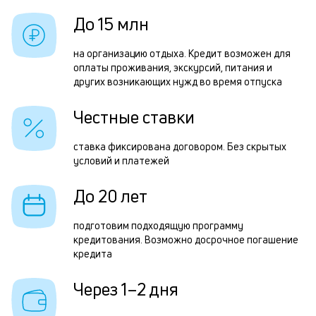
б
з
До 15 млн
и
з
к
на организацию отдыха. Кредит возможен для
п
оплаты проживания, экскурсий, питания и
к
других возникающих нужд во время отпуска
П
о
к
Честные ставки
н
ставка фиксирована договором. Без скрытых
с
условий и платежей
д
До 20 лет
1
м
подготовим подходящую программу
кредитования. Возможно досрочное погашение
б
кредита
п
Через 1–2 дня
в
о