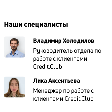
М
ис
це
по
Наши специалисты
пр
по
оп
Владимир Холодилов
ва
кр
Руководитель отдела по
П
вс
работе с клиентами
в
Credit.Club
сц
п
кр
Лика Аксентьева
в
ср
Менеджер по работе с
ч
он
клиентами Credit.Club
не
ок
в