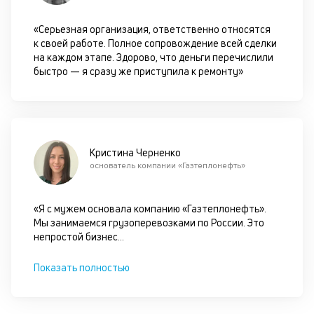
ан
м
«Серьезная организация, ответственно относятся
др
к своей работе. Полное сопровождение всей сделки
фа
на каждом этапе. Здорово, что деньги перечислили
быстро — я сразу же приступила к ремонту»
Кристина Черненко
основатель компании «Газтеплонефть»
«Я с мужем основала компанию «Газтеплонефть».
Мы занимаемся грузоперевозками по России. Это
непростой бизнес
...
Показать полностью