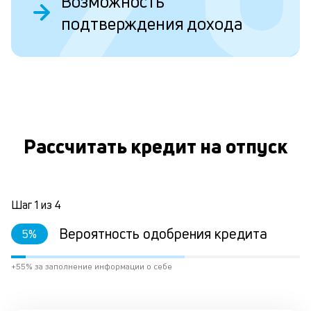
Возможность
ст
подтверждения дохода
ст
ф
пр
ра
за
О
на
по
кр
М
Рассчитать кредит на отпуск
из
де
по
и
со
Шаг
1
из
4
со
от
Вероятность одобрения кредита
5
%
по
ко
+55% за заполнение информации о себе
в
ре