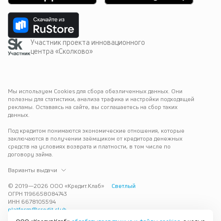
Участник проекта инновационного
центра «Сколково»
Мы используем Cookies для сбора обезличенных данных. Они 
полезны для статистики, анализа трафика и настройки подходящей 
рекламы. Оставаясь на сайте, вы соглашаетесь на сбор таких 
данных.
Под кредитом понимаются экономические отношения, которые 
заключаются в получении заёмщиком от кредитора денежных 
средств на условиях возврата и платности, в том числе по 
договору займа.
Варианты выдачи
© 2019—
2026
ООО «Кредит.Клаб»
Светлый
ОГРН 1196658084743
ИНН 6678105594
platform@credit.club