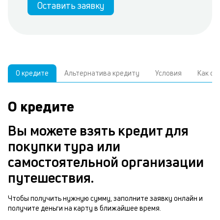
Оставить заявку
О кредите
Альтернатива кредиту
Условия
Как о
О кредите
У
С
а
р
Вы можете взять кредит для
к
з
покупки тура или
В
н
самостоятельной организации
д
о
путешествия.
ч
м
Чтобы получить нужную сумму, заполните заявку онлайн и
Р
получите деньги на карту в ближайшее время.
п
п