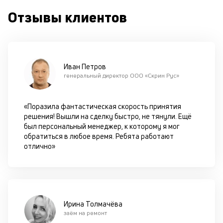
с
Отзывы клиентов
си
М
п
Иван Петров
д
генеральный директор ООО «Скрин Рус»
б
о
«Поразила фантастическая скорость принятия
решения! Вышли на сделку быстро, не тянули. Ещё
д
был персональный менеджер, к которому я мог
обратиться в любое время. Ребята работают
П
отлично»
оц
за
с
на
бл
че
Ирина Толмачёва
в
заём на ремонт
це