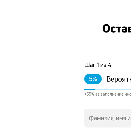
Остав
Шаг
1
из
4
Вероят
5
%
+55% за заполнение ин
Фамилия, имя и