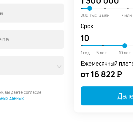
а
200 тыс
3 млн
7 млн
Срок
чта
1 год
5 лет
10 лет
Ежемесячный плат
от 16 822 ₽
», вы даете согласие
Дал
ьных данных