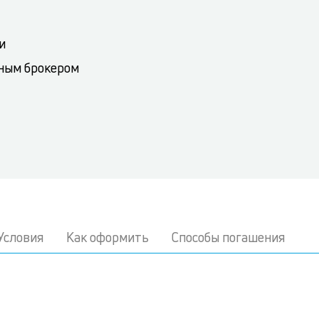
и
ным брокером
Условия
Как оформить
Способы погашения