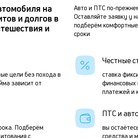
втомобиля на
Авто и ПТС по-прежнем
Оставляйте заявку у н
тов и долгов в
подберём комфортные 
утешествия и
сроки
Честные с
ые цели без похода в
ставка фикс
йма зависит от
финансовых 
платежей и 
ПТС и авто
рока. Подберём
вы остаётес
итования с
средства и 