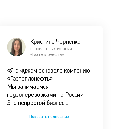
совокупн
отчёт, ко
помогает
принять 
о выдаче 
Кристина Черненко
основатель компании
Консул
«Газтеплонефть»
клиент 
«Я с мужем основала компанию
получи
«Газтеплонефть».
через л
Мы занимаемся
мессен
грузоперевозками по России.
Это непростой бизнес
...
Мы опера
сообщим 
Показать полностью
обратной 