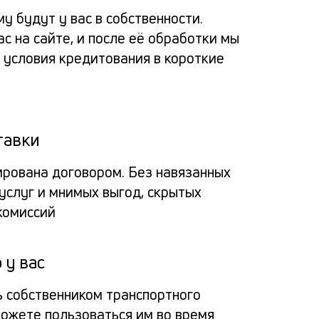
зая
альт
расс
пога
у будут у вас в собственности.
на
ас на сайте, и после её обработки мы
кред
заяв
Вносит
сай
условия кредитования в короткие
под
деньги
и
Про
через
зало
чер
под
мобил
тавки
авто
пол
прило
банка
мы
ирована договором. Без навязанных
в
Заёмщи
Мини
услуг и мнимых выгод, скрытых
или
соо
спис
банк
комиссий
Гражд
кассу
доку
вам
РФ
креди
О
реш
Па
 у вас
органи
Люба
— 
Офо
креди
ь собственником транспортного
ил
истор
можете пользоваться им во время
фо