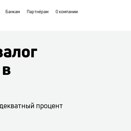
Банкам
Партнёрам
О компании
залог
 в
адекватный процент