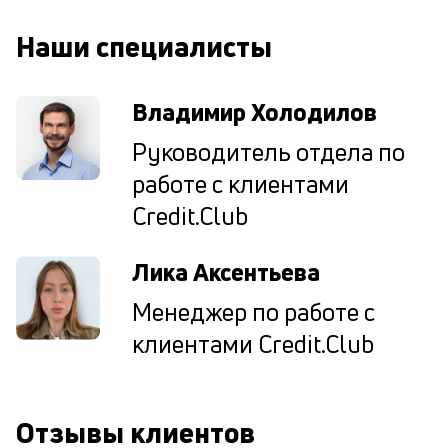
од
н
Наши специалисты
су
П
Владимир Холодилов
м
Руководитель отдела по
к
работе с клиентами
у
Credit.Club
д
к
Лика Аксентьева
к
Менеджер по работе с
М
клиентами Credit.Club
ис
це
по
пр
Отзывы клиентов
по