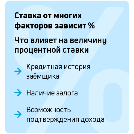
с
а
Ставка от
многих
п
факторов зависит
%
с
Что влияет на величину
б
процентной ставки
п
в
Кредитная история
о
заёмщика
б
и
Наличие залога
о
Возможность
Л
подтверждения дохода
к