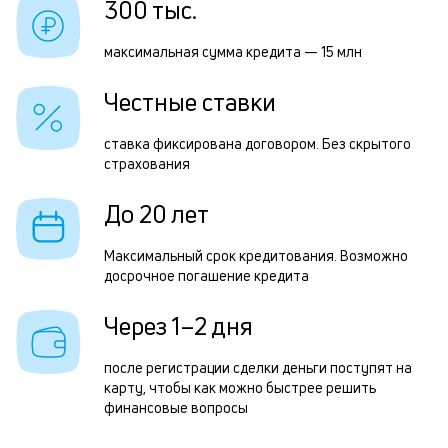
300 тыс.
к
Р
к
максимальная сумма кредита — 15 млн
п
о
Честные ставки
з
з
ставка фиксирована договором. Без скрытого
страхования
п
М
До 20 лет
п
Максимальный срок кредитования. Возможно
к
досрочное погашение кредита
д
Через 1–2 дня
1
м
после регистрации сделки деньги поступят на
карту, чтобы как можно быстрее решить
н
финансовые вопросы
к