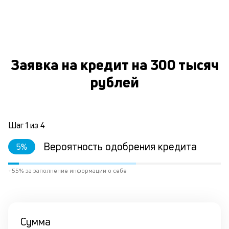
к
и
О
Ес
у
Заявка на кредит на 300 тысяч
ва
ко
рублей
то
б
пр
эт
Шаг
1
из
4
вр
ли
Вероятность одобрения кредита
ст
5
%
ст
ф
+55% за заполнение информации о себе
пр
ра
за
на
по
Сумма
кр