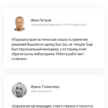
оп
ва
кр
по
Иван Петров
че
генеральный директор ООО «Скрин Рус»
ст
П
вс
«Поразила фантастическая скорость принятия
в
решения! Вышли на сделку быстро, не тянули. Ещё
сц
был персональный менеджер, к которому я мог
п
обратиться в любое время. Ребята работают
кр
отлично»
за
ч
он
не
ок
в
Ирина Толмачёва
с
заём на ремонт
си
М
«Серьезная организация, ответственно относятся