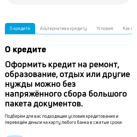
О кредите
Альтернатива кредиту
Условия
Как о
О кредите
У
С
а
р
Оформить кредит на ремонт,
п
з
образование, отдых или другие
В
к
нужды можно без
д
в
напряжённого сбора большого
ч
б
пакета документов.
м
н
п
Подберём для вас подходящие условия кредитования и
переведём деньги на карту любого банка в сжатые сроки.
б
т
и