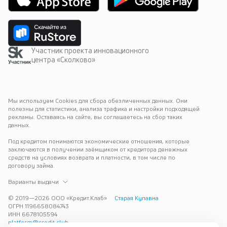
Участник проекта инновационного
центра «Сколково»
Мы используем Cookies для сбора обезличенных данных. Они 
полезны для статистики, анализа трафика и настройки подходящей 
рекламы. Оставаясь на сайте, вы соглашаетесь на сбор таких 
данных.
Под кредитом понимаются экономические отношения, которые 
заключаются в получении заёмщиком от кредитора денежных 
средств на условиях возврата и платности, в том числе по 
договору займа.
Варианты выдачи
© 2019—
2026
ООО «Кредит.Клаб»
Старая Купавна
ОГРН 1196658084743
ИНН 6678105594
platform@credit.club