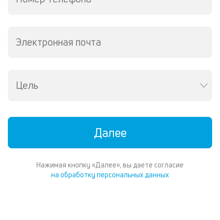
ср
д
о
св
Электронная почта
по
за
на
кр
Цель
в
Wh
Vi
ил
Te
Далее
П
со
д
Нажимая кнопку «Далее», вы даете согласие
и
на обработку персональных данных
по
ка
по
ш
на