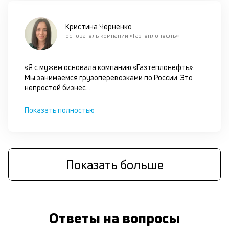
он
не
ок
Кристина Черненко
в
основатель компании «Газтеплонефть»
с
си
«Я с мужем основала компанию «Газтеплонефть».
Мы занимаемся грузоперевозками по России. Это
М
непростой бизнес
...
п
Показать полностью
к
с
б
о
Показать больше
д
П
оц
Ответы на вопросы
за