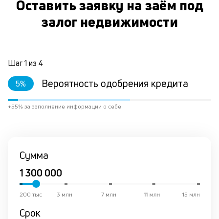
Оставить заявку на заём под
вр
ли
залог недвижимости
ст
ст
ф
пр
ра
Шаг
1
из
4
за
на
Вероятность одобрения кредита
5
%
по
кр
+55% за заполнение информации о себе
по
за
н
в
Ср
Сумма
М
из
де
по
200 тыс
3 млн
7 млн
11 млн
15 млн
и
со
Срок
со