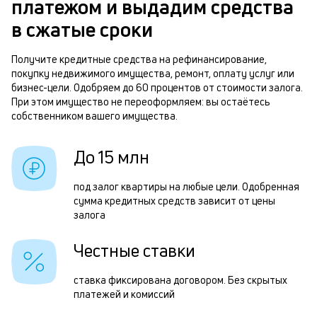
платежом и выдадим средства
д
б
в сжатые сроки
ч
м
Получите кредитные средства на рефинансирование,
Р
покупку недвижимого имущества, ремонт, оплату услуг или
п
п
бизнес-цели. Одобряем до 60 процентов от стоимости залога.
б
При этом имущество не переоформляем: вы остаётесь
з
собственником вашего имущества.
и
з
к
п
До 15 млн
к
п
под залог квартиры на любые цели. Одобренная
о
о
сумма кредитных средств зависит от цены
залога
П
з
Честные ставки
п
ставка фиксирована договором. Без скрытых
з
платежей и комиссий
н