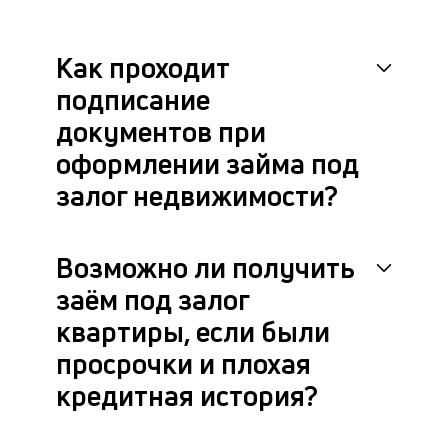
на
кр
с
Как проходит
за
н
подписание
и
документов при
по
д
оформлении займа под
ил
кв
залог недвижимости?
с
на
бл
Возможно ли получить
че
в
заём под залог
це
квартиры, если были
ан
м
просрочки и плохая
др
фа
кредитная история?