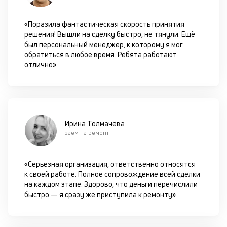
д
к
«Поразила фантастическая скорость принятия
решения! Вышли на сделку быстро, не тянули. Ещё
к
был персональный менеджер, к которому я мог
обратиться в любое время. Ребята работают
М
отлично»
ис
це
по
пр
по
оп
Ирина Толмачёва
ва
заём на ремонт
кр
П
вс
«Серьезная организация, ответственно относятся
в
к своей работе. Полное сопровождение всей сделки
сц
на каждом этапе. Здорово, что деньги перечислили
п
быстро — я сразу же приступила к ремонту»
за
кл
ч