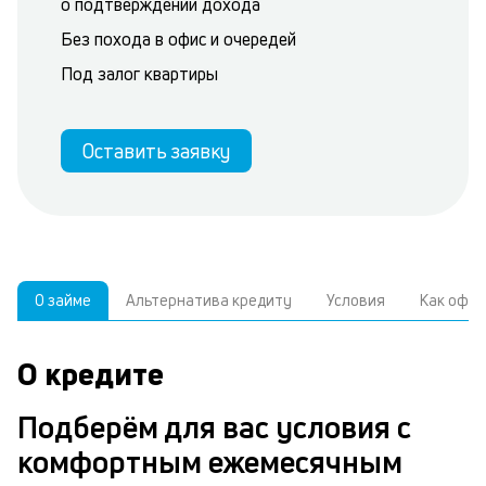
о подтверждении дохода
Без похода в офис и очередей
Под залог квартиры
Оставить заявку
О займе
Альтернатива кредиту
Условия
Как офо
О кредите
У
С
а
р
Подберём для вас условия с
к
з
комфортным ежемесячным
В
в