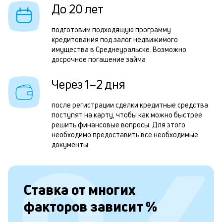
До 20 лет
н
с
подготовим подходящую программу
кредитования под залог недвижимого
д
имущества в Среднеуральске. Возможно
1
досрочное погашение займа
м
Через 1–2 дня
б
после регистрации сделки кредитные средства
п
поступят на карту, чтобы как можно быстрее
в
решить финансовые вопросы. Для этого
необходимо предоставить все необходимые
о
документы
и
о
К
Ставка от
многих
п
факторов зависит
%
з