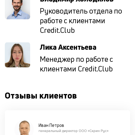
уд
Руководитель отдела по
кл
П
работе с клиентами
со
Credit.Club
д
и
по
Лика Аксентьева
ка
по
Менеджер по работе с
ш
на
клиентами Credit.Club
од
н
су
Отзывы клиентов
П
м
к
Иван Петров
у
генеральный директор ООО «Скрин Рус»