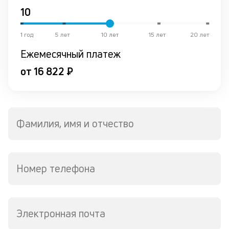
от
по
ко
1 год
5 лет
10 лет
15 лет
20 лет
в
р
Ежемесячный платеж
о
от 16 822 ₽
в
де
К
к
Фамилия, имя и отчество
ч
л
Номер телефона
м
В
ко
Электронная почта
в
д