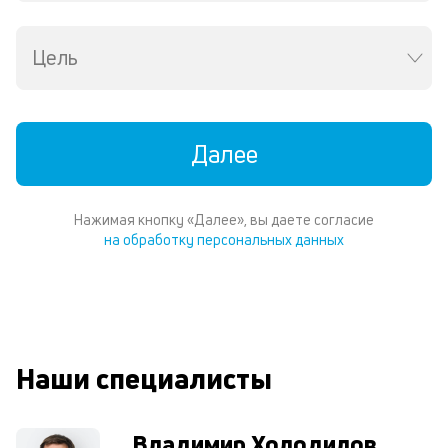
пе
о
св
Цель
по
за
на
кр
Далее
с
за
н
кв
Нажимая кнопку «Далее», вы даете согласие
и
на обработку персональных данных
др
ви
в
Wh
Vi
ил
Te
Наши специалисты
И
пе
ес
Владимир Холодилов
та