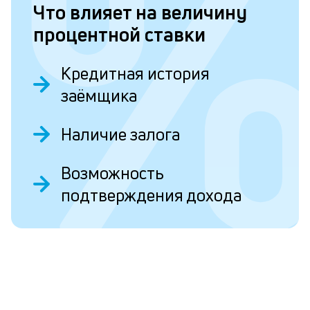
Что влияет на величину
н
процентной ставки
в
С
Кредитная история
заёмщика
Л
к
Наличие залога
к
Возможность
и
О
подтверждения дохода
Ес
у
ва
ко
то
б
пр
эт