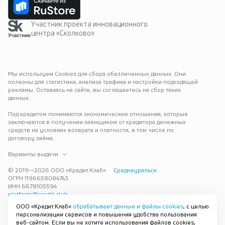
Участник проекта инновационного
центра «Сколково»
Мы используем Cookies для сбора обезличенных данных. Они 
полезны для статистики, анализа трафика и настройки подходящей 
рекламы. Оставаясь на сайте, вы соглашаетесь на сбор таких 
данных.
Под кредитом понимаются экономические отношения, которые 
заключаются в получении заёмщиком от кредитора денежных 
средств на условиях возврата и платности, в том числе по 
договору займа.
Варианты выдачи
© 2019—
2026
ООО «Кредит.Клаб»
Среднеуральск
ОГРН 1196658084743
ИНН 6678105594
platform@credit.club
ООО «Кредит.Клаб»
обрабатывает данные и файлы cookies
, с целью
Кредит под залог недвижимости в Среднеуральске до 15 млн 
персонализации сервисов и повышения удобства пользования
рублей — срочно и без лишних справок. Получите деньги под 
веб-сайтом. Если вы не хотите использования файлов cookies,