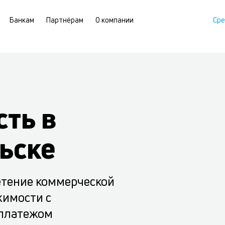
Банкам
Партнёрам
О компании
Сре
ть в
ьске
етение коммерческой
жимости с
платежом