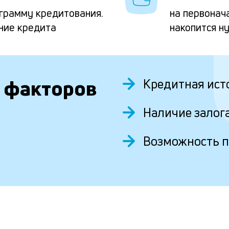
грамму кредитования.
на первонач
ние кредита
накопится н
 факторов
Кредитная ист
Наличие залог
Возможность 