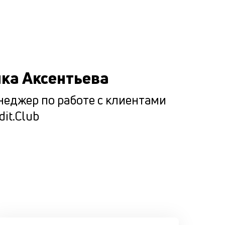
кредитова
Прорабат
все возм
сценарии
погашени
ка Аксентьева
кредита
клиентом,
еджер по работе с клиентами
чтобы он 
dit.Club
оказался 
сложной
ситуации.