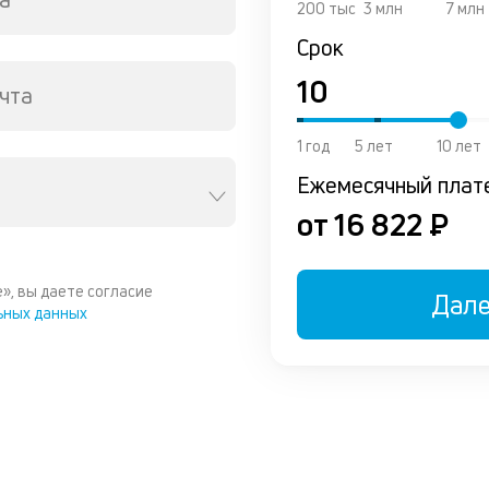
200 тыс
3 млн
7 млн
Срок
чта
1 год
5 лет
10 лет
Ежемесячный плат
от 16 822 ₽
», вы даете согласие
Дал
ьных данных