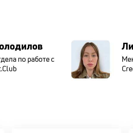
ы
олодилов
Ли
дела по работе с
Мен
.Club
Cre