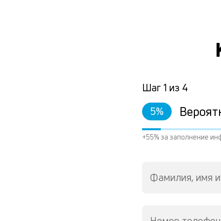
Шаг
1
из
4
Вероят
5
%
+55% за заполнение ин
Фамилия, имя и
Номер телефон