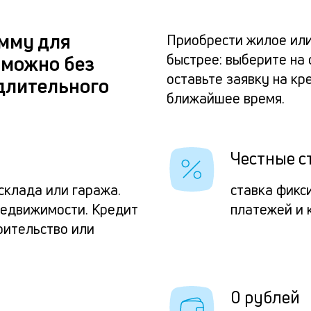
мму для
Приобрести жилое ил
быстрее: выберите на
зможно без
оставьте заявку на кр
 длительного
ближайшее время.
Честные с
 склада или гаража.
ставка фикс
недвижимости. Кредит
платежей и 
оительство или
0 рублей