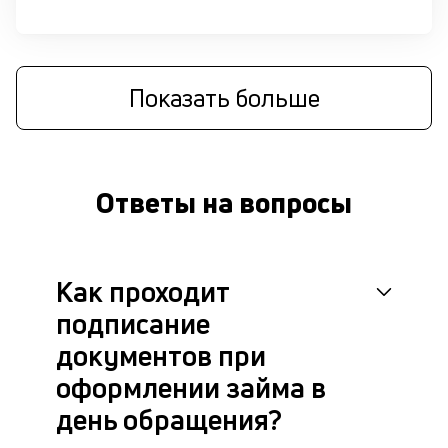
си
М
п
Показать больше
д
б
б
Ответы на вопросы
о
д
Как проходит
П
оц
подписание
за
на
документов при
за
оформлении займа в
по
за
день обращения?
н
с