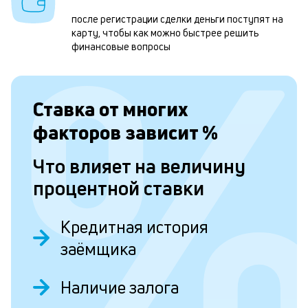
к
после регистрации сделки деньги поступят на
карту, чтобы как можно быстрее решить
н
финансовые вопросы
с
д
Ставка от
многих
1
м
факторов зависит
%
б
Что влияет на величину
п
процентной ставки
в
о
Кредитная история
и
заёмщика
о
Наличие залога
Л