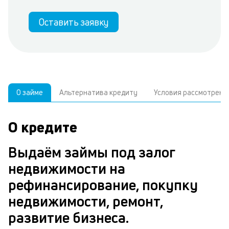
Оставить заявку
О займе
Альтернатива кредиту
Условия рассмотрени
О кредите
У
С
а
р
Выдаём займы под залог
п
з
недвижимости на
В
к
рефинансирование, покупку
д
в
недвижимости, ремонт,
ч
б
развитие бизнеса.
м