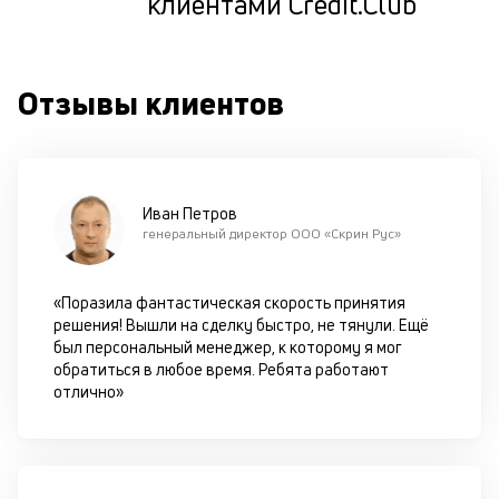
клиентами Credit.Club
т
по
ка
по
Отзывы клиентов
ш
на
од
н
су
Иван Петров
генеральный директор ООО «Скрин Рус»
П
м
«Поразила фантастическая скорость принятия
к
решения! Вышли на сделку быстро, не тянули. Ещё
был персональный менеджер, к которому я мог
у
обратиться в любое время. Ребята работают
д
отлично»
к
к