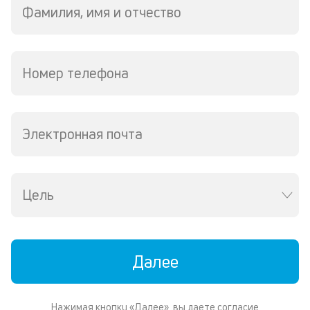
р
Фамилия, имя и отчество
о
в
за
Номер телефона
К
к
ч
Электронная почта
л
м
Цель
В
де
о
д
пе
Далее
о
св
по
Нажимая кнопку «Далее», вы даете согласие