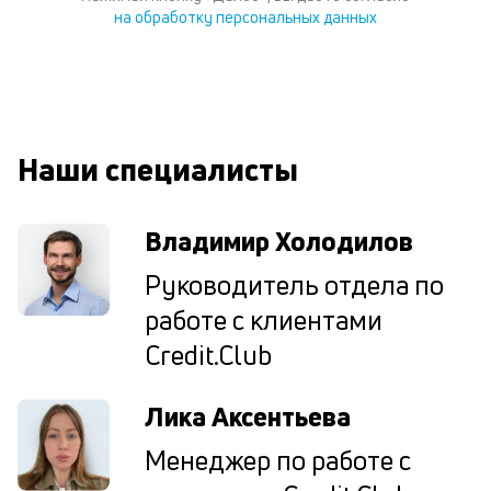
за
на обработку персональных данных
на
за
по
за
н
в
Wh
Наши специалисты
Vi
ил
Te
Владимир Холодилов
И
пе
Руководитель отдела по
ес
та
работе с клиентами
уд
Credit.Club
кл
О
п
Лика Аксентьева
в
сб
Менеджер по работе с
до
а