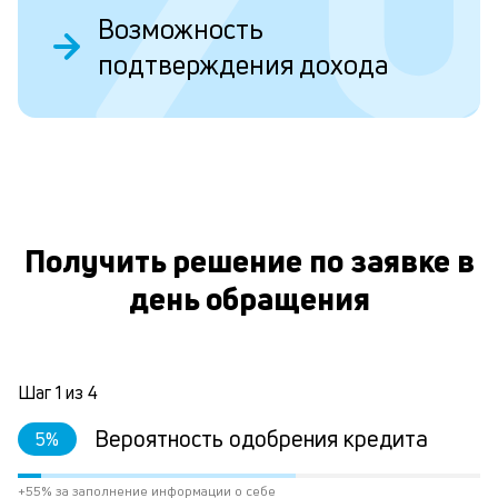
Возможность
к
подтверждения дохода
п
к
и
О
Ес
у
ва
Получить решение по заявке в
ко
то
день обращения
б
пр
эт
вр
ли
Шаг
1
из
4
ст
ст
Вероятность одобрения кредита
5
%
ф
пр
+55% за заполнение информации о себе
пр