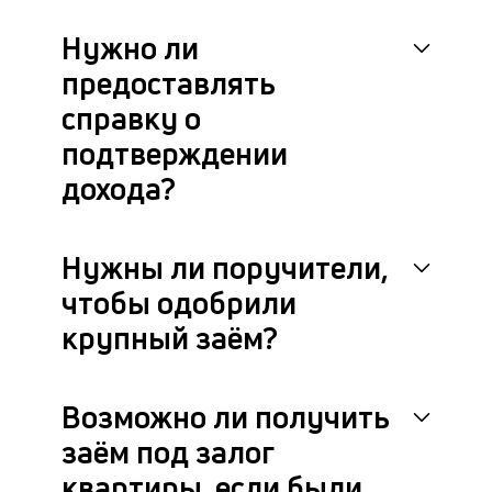
на
Нужно ли
бл
че
предоставлять
в
це
справку о
ан
подтверждении
м
др
дохода?
фа
Нужны ли поручители,
чтобы одобрили
крупный заём?
Возможно ли получить
заём под залог
квартиры, если были