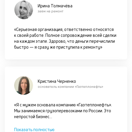
М
Ирина Толмачёва
ис
заём на ремонт
це
по
пр
«Серьезная организация, ответственно относятся
по
к своей работе. Полное сопровождение всей сделки
оп
на каждом этапе. Здорово, что деньги перечислили
ва
быстро — я сразу же приступила к ремонту»
кр
П
вс
в
сц
п
Кристина Черненко
за
основатель компании «Газтеплонефть»
кл
ч
он
«Я с мужем основала компанию «Газтеплонефть».
не
Мы занимаемся грузоперевозками по России. Это
ок
непростой бизнес
...
в
с
Показать полностью