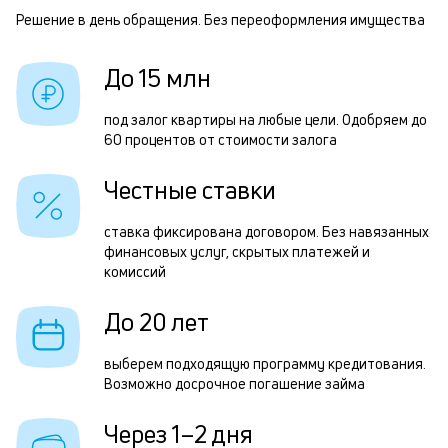
п
Решение в день обращения. Без переоформления имущества
Р
б
п
До 15 млн
и
о
к
з
под залог квартиры на любые цели. Одобряем до
к
60 процентов от стоимости залога
з
о
3
Честные ставки
м
ставка фиксирована договором. Без навязанных
в
финансовых услуг, скрытых платежей и
комиссий
д
о
До 20 лет
П
выберем подходящую программу кредитования.
з
Возможно досрочное погашение займа
п
Через 1–2 дня
з