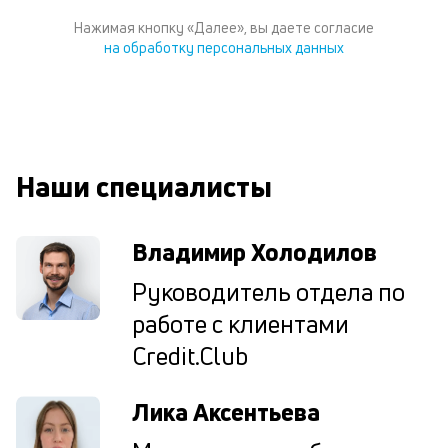
к
к
Нажимая кнопку «Далее», вы даете согласие
на обработку персональных данных
М
ис
це
по
пр
по
Наши специалисты
оп
ва
кр
Владимир Холодилов
П
вс
Руководитель отдела по
в
сц
работе с клиентами
п
Credit.Club
кр
за
ч
Лика Аксентьева
он
не