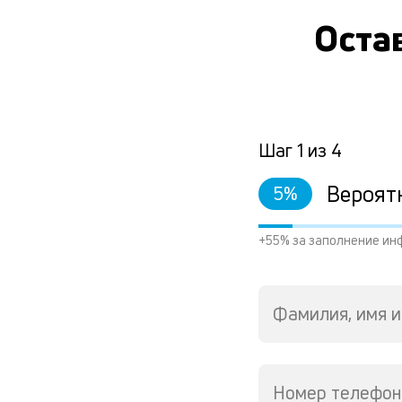
Остав
Шаг
1
из
4
Вероят
5
%
+55% за заполнение ин
Фамилия, имя и
Номер телефон