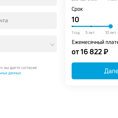
Срок
чта
1 год
5 лет
10 лет
Ежемесячный плат
от 16 822 ₽
», вы даете согласие
Дал
ьных данных