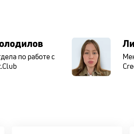
ы
олодилов
Ли
дела по работе с
Мен
.Club
Cre