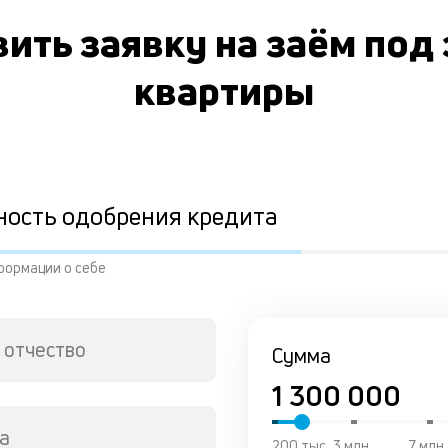
ить заявку на заём под
квартиры
ность одобрения кредита
формации о себе
 отчество
Сумма
а
200 тыс
3 млн
7 млн