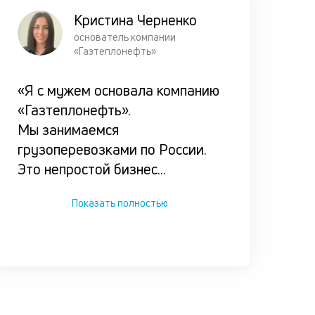
займа
Кристина Черненко
клиентом,
основатель компании
чтобы он 
«Газтеплонефть»
оказался 
сложной
«Я с мужем основала компанию
ситуации.
«Газтеплонефть».
Мы занимаемся
грузоперевозками по России.
Это непростой бизнес
...
Показать полностью