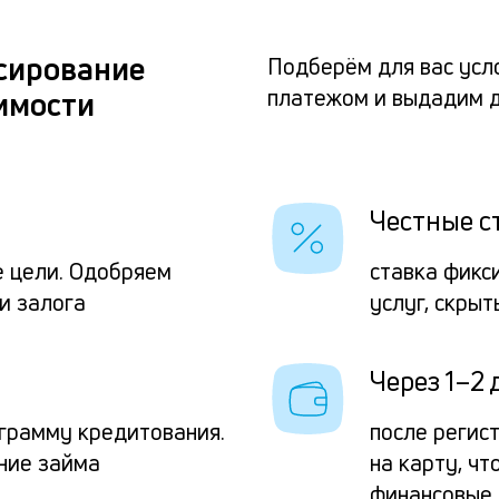
сирование
Подберём для вас усл
платежом и выдадим д
имости
Честные с
е цели. Одобряем
ставка фикс
и залога
услуг, скры
Через 1–2 
грамму кредитования.
после регис
ние займа
на карту, ч
финансовые