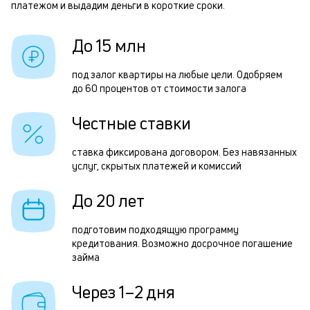
платежом и выдадим деньги в короткие сроки.
п
п
б
з
До 15 млн
и
з
к
под залог квартиры на любые цели. Одобряем
п
до 60 процентов от стоимости залога
к
п
о
Честные ставки
о
П
ставка фиксирована договором. Без навязанных
услуг, скрытых платежей и комиссий
з
п
До 20 лет
з
подготовим подходящую программу
к
кредитования. Возможно досрочное погашение
займа
н
с
Через 1–2 дня
д