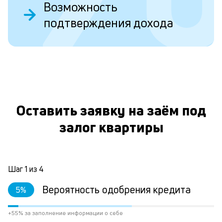
Ес
Возможность
у
подтверждения дохода
ва
ко
то
б
пр
эт
О
вр
ли
ст
Оставить заявку на заём под
ст
ф
залог квартиры
пр
ра
за
на
Шаг
1
из
4
по
за
Вероятность одобрения кредита
5
%
по
за
не
+55% за заполнение информации о себе
М