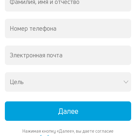
м
Фамилия, имя и отчество
В
ко
ср
Номер телефона
д
пе
о
св
Электронная почта
по
за
на
за
Цель
по
за
н
в
Wh
Далее
Vi
ил
Te
И
Нажимая кнопку «Далее», вы даете согласие
пе