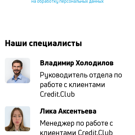
на обработку персональных данных
ес
та
уд
кл
О
п
Наши специалисты
в
сб
до
а
Владимир Холодилов
т
по
Руководитель отдела по
ка
работе с клиентами
по
ш
Credit.Club
на
од
н
Лика Аксентьева
су
Менеджер по работе с
П
клиентами Credit.Club