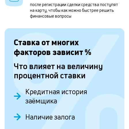
после регистрации сделки средства поступят
1
на карту, чтобы как можно быстрее решить
м
финансовые вопросы
б
п
Ставка от
многих
в
факторов зависит
%
о
и
Что влияет на величину
о
процентной ставки
Л
Кредитная история
к
заёмщика
к
Наличие залога
и