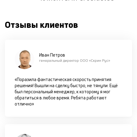
м
к
Отзывы клиентов
у
д
к
к
Иван Петров
генеральный директор ООО «Скрин Рус»
М
ис
це
«Поразила фантастическая скорость принятия
по
решения! Вышли на сделку быстро, не тянули. Ещё
пр
был персональный менеджер, к которому я мог
по
обратиться в любое время. Ребята работают
оп
отлично»
ва
кр
П
вс
в