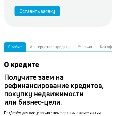
Оставить заявку
О займе
Альтернатива кредиту
Условия
Как офо
О кредите
У
С
а
р
Получите заём на
к
з
рефинансирование кредитов,
В
в
покупку недвижимости
д
б
или бизнес-цели.
ч
м
Подберём для вас условия с комфортным ежемесячным
Р