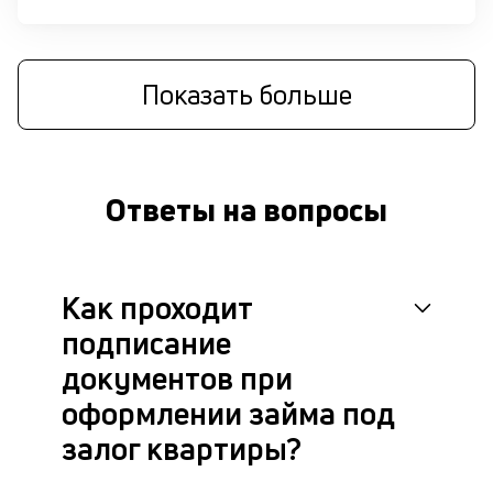
П
оц
за
на
Показать больше
за
по
за
н
с
Ответы на вопросы
на
бл
че
в
Как проходит
це
ан
подписание
м
др
документов при
фа
оформлении займа под
залог квартиры?