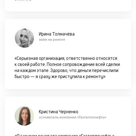
чи
бе
п
до
К
Ирина Толмачёва
заём на ремонт
к
м
«Серьезная организация, ответственно относятся
п
к своей работе. Полное сопровождение всей сделки
на каждом этапе. Здорово, что деньги перечислили
ч
быстро — я сразу же приступила к ремонту»
л
м
М
оп
Кристина Черненко
с
основатель компании «Газтеплонефть»
об
об
св
«Я с мужем основала компанию «Газтеплонефть».