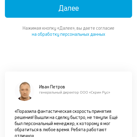
м
Далее
б
во
в
м
Нажимая кнопку «Далее», вы даете согласие
фа
на обработку персональных данных
к
п
оц
бл
че
в
це
по
Иван Петров
м
генеральный директор ООО «Скрин Рус»
в
за
по
«Поразила фантастическая скорость принятия
за
решения! Вышли на сделку быстро, не тянули. Ещё
ав
был персональный менеджер, к которому я мог
в
обратиться в любое время. Ребята работают
т
отлично»