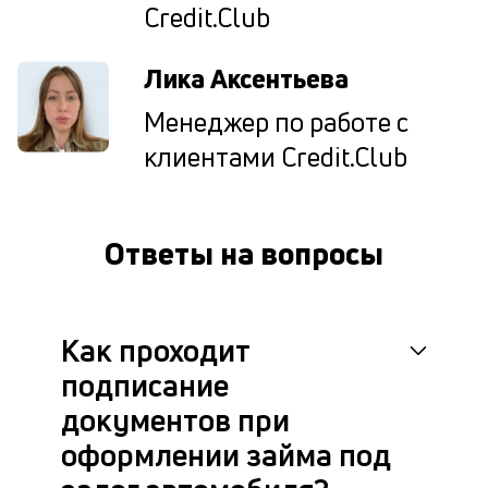
Credit.Club
д
дл
сд
Лика Аксентьева
а
т
Менеджер по работе с
по
ка
клиентами Credit.Club
ув
ш
на
од
Ответы на вопросы
и
то
су
ко
ну
Как проходит
О
подписание
по
л
документов при
во
оформлении займа под
П