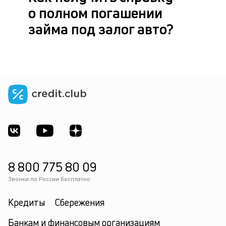
в
о полном погашении
с
ф
займа под залог авто?
по
8 800 775 80 09
Звонки по России бесплатно
Кредиты
Сбережения
Банкам и финансовым организациям