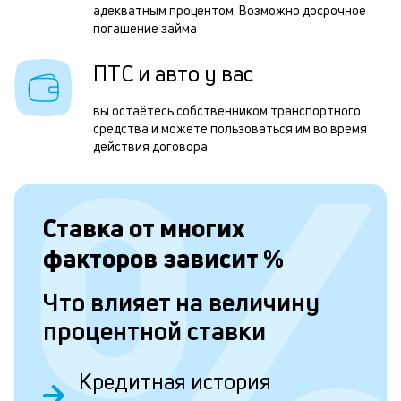
п
адекватным процентом. Возможно досрочное
погашение займа
з
а
ПТС и авто у вас
н
вы остаётесь собственником транспортного
с
средства и можете пользоваться им во время
д
действия договора
5
т
Ставка от
многих
н
факторов зависит
%
в
и
Что влияет на величину
д
процентной ставки
и
н
Кредитная история