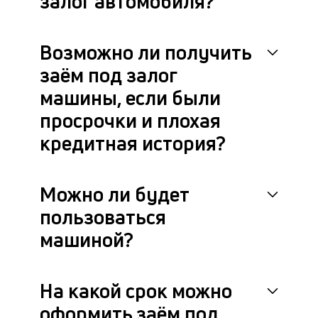
залог автомобиля?
м
к
Возможно ли получить
у
заём под залог
з
машины, если были
д
просрочки и плохая
к
кредитная история?
к
М
Можно ли будет
ис
пользоваться
и
по
машиной?
пр
ра
с
кл
На какой срок можно
и
оформить заём под
в