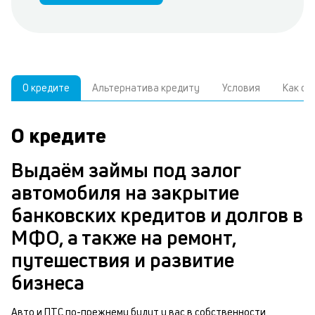
О кредите
Альтернатива кредиту
Условия
Как о
О кредите
У
С
а
р
Выдаём займы под залог
к
з
автомобиля на закрытие
В
банковских кредитов и долгов в
д
з
МФО, а также на ремонт,
ч
а
путешествия и развитие
м
в
бизнеса
п
б
б
Авто и ПТС по-прежнему будут у вас в собственности.