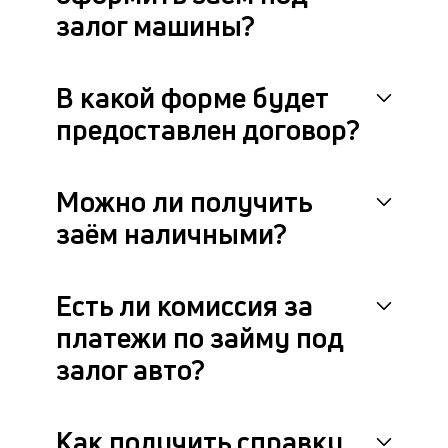
за
залог машины?
от
си
п
В какой форме будет
п
че
предоставлен договор?
в
кр
П
вс
Можно ли получить
в
заём наличными?
сц
п
кл
за
Есть ли комиссия за
по
платежи по займу под
за
ав
залог авто?
ч
он
не
ок
Как получить справку