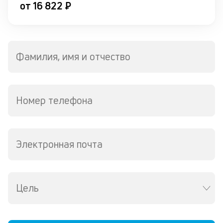
от
от 16 822 ₽
к
по
н
пр
р
Фамилия, имя и отчество
о
в
за
Номер телефона
З
м
п
Электронная почта
б
о
д
Цель
Уч
чт