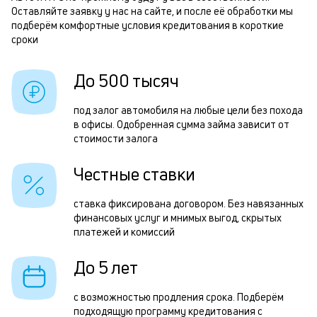
Оставляйте заявку у нас на сайте, и после её обработки мы
и
О
подберём комфортные условия кредитования в короткие
к
сроки
з
к
н
До 500 тысяч
о
с
под залог автомобиля на любые цели без похода
и
в офисы. Одобренная сумма займа зависит от
ч
стоимости залога
п
Честные ставки
ставка фиксирована договором. Без навязанных
с
финансовых услуг и мнимых выгод, скрытых
в
платежей и комиссий
р
До 5 лет
О
з
с возможностью продления срока. Подберём
подходящую программу кредитования с