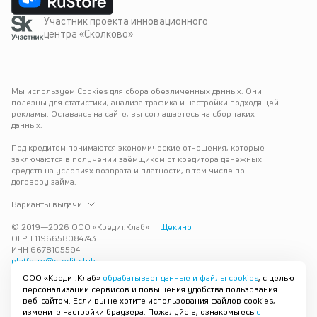
Участник проекта инновационного
центра «Сколково»
Мы используем Cookies для сбора обезличенных данных. Они 
полезны для статистики, анализа трафика и настройки подходящей 
рекламы. Оставаясь на сайте, вы соглашаетесь на сбор таких 
данных.
Под кредитом понимаются экономические отношения, которые 
заключаются в получении заёмщиком от кредитора денежных 
средств на условиях возврата и платности, в том числе по 
договору займа.
Варианты выдачи
© 2019—
2026
ООО «Кредит.Клаб»
Щекино
ОГРН 1196658084743
ИНН 6678105594
platform@credit.club
ООО «Кредит.Клаб»
обрабатывает данные и файлы cookies
, с целью
Кредит под залог недвижимости в Щекине до 15 млн рублей — 
персонализации сервисов и повышения удобства пользования
срочно и без лишних справок. Получите деньги под залог 
веб-сайтом. Если вы не хотите использования файлов cookies,
квартиры с плохой кредитной историей с одобрением за 30 минут. 
измените настройки браузера. Пожалуйста, ознакомьтесь
с