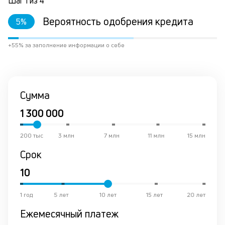
Шаг
1
из
4
за
в
Вероятность одобрения кредита
5
%
кр
ис
+55% за заполнение информации о себе
вр
ли
ст
ст
ф
Сумма
пр
ан
за
М
200 тыс
3 млн
7 млн
11 млн
15 млн
у
де
Срок
по
и
на
их
1 год
5 лет
10 лет
15 лет
20 лет
ос
в
Ежемесячный платеж
со