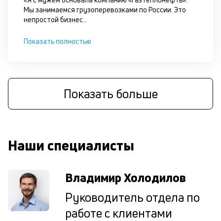
по
Мы занимаемся грузоперевозками по России. Это
за
непростой бизнес
...
на
за
Показать полностью
по
за
ав
в
Wh
Показать больше
Vi
Te
И
ж
по
Наши специалисты
ес
кл
та
Владимир Холодилов
бу
уд
Руководитель отдела по
П
со
работе с клиентами
н