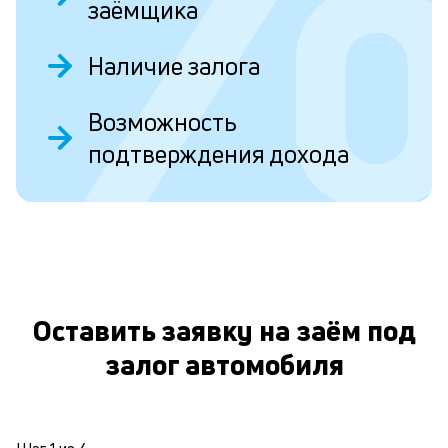
т
заёмщика
в
Наличие залога
н
в
О
Возможность
в
подтверждения дохода
о
л
к
Оставить заявку на заём под
к
и
залог автомобиля
Пр
и
с