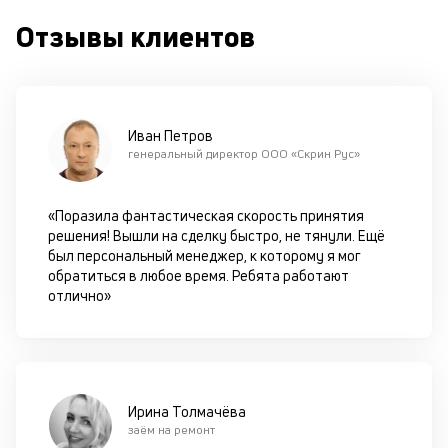
су
Отзывы клиентов
П
м
к
Иван Петров
у
генеральный директор ООО «Скрин Рус»
д
к
«Поразила фантастическая скорость принятия
решения! Вышли на сделку быстро, не тянули. Ещё
к
был персональный менеджер, к которому я мог
обратиться в любое время. Ребята работают
М
отлично»
ис
це
по
пр
по
Ирина Толмачёва
оп
заём на ремонт
ва