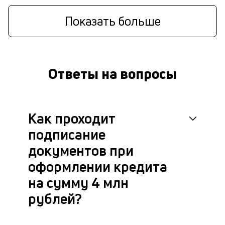
д
Показать больше
б
о
д
Ответы на вопросы
П
оц
за
с
Как проходит
на
бл
подписание
че
в
документов при
це
оформлении кредита
ан
м
на сумму 4 млн
др
рублей?
фа