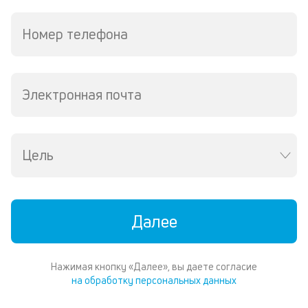
де
по
Номер телефона
и
со
со
от
Электронная почта
по
ко
в
ре
Цель
К
ч
л
Далее
м
В
Нажимая кнопку «Далее», вы даете согласие
ко
на обработку персональных данных
ср
д