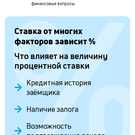
н
финансовые вопросы
к
с
Ставка от
многих
а
п
факторов зависит
%
с
Что влияет на величину
б
процентной ставки
п
в
Кредитная история
о
заёмщика
б
и
Наличие залога
о
Возможность
Д