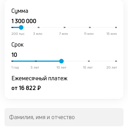
и
Сумма
Ес
у
ва
ко
200 тыс
3 млн
7 млн
11 млн
15 млн
то
б
Срок
пр
эт
вр
ли
1 год
5 лет
10 лет
15 лет
20 лет
ст
ст
Ежемесячный платеж
ф
от 16 822 ₽
пр
ра
за
на
по
Фамилия, имя и отчество
кр
М
из