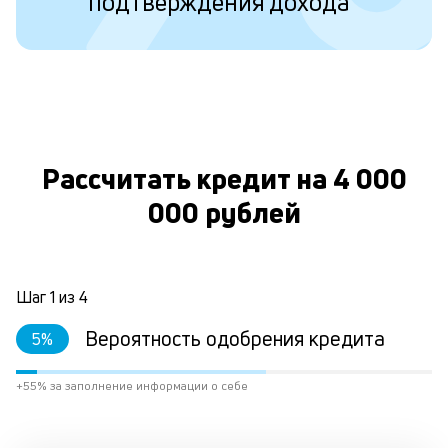
подтверждения дохода
у
в
д
н
О
н
а
Рассчитать кредит на 4 000
п
000 рублей
н
л
к
Шаг
1
из
4
Вероятность одобрения кредита
5
%
Л
к
+55% за заполнение информации о себе
к