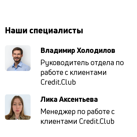
о
св
по
за
Наши специалисты
на
кр
в
Владимир Холодилов
Wh
Vi
Руководитель отдела по
ил
Te
работе с клиентами
П
со
Credit.Club
д
и
Лика Аксентьева
по
ка
Менеджер по работе с
по
ш
клиентами Credit.Club
на
од
н