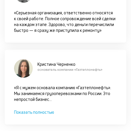
кр
по
«Серьезная организация, ответственно относятся
че
к своей работе. Полное сопровождение всей сделки
ст
на каждом этапе. Здорово, что деньги перечислили
П
быстро — я сразу же приступила к ремонту»
вс
в
сц
п
кр
за
Кристина Черненко
ч
основатель компании «Газтеплонефть»
он
не
ок
«Я с мужем основала компанию «Газтеплонефть».
в
Мы занимаемся грузоперевозками по России. Это
с
непростой бизнес
...
си
Показать полностью
М
п