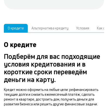
О кредите
Альтернатива кредиту
Условия
Как о
О кредите
У
С
а
р
Подберём для вас подходящие
п
з
условия кредитования и в
В
к
короткие сроки переведём
д
в
деньги на карту.
ч
б
м
Кредит можно оформить на любые цели: рефинансировать
н
текущие долги и снизить ежемесячный платёж, сделать
п
ремонт в квартире, достроить дом, получить деньги для
б
развития бизнеса или решить другие финансовые задачи.