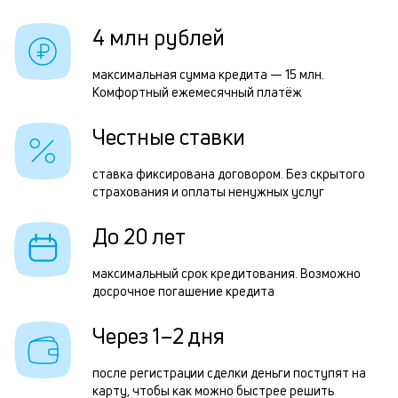
и
р
4 млн рублей
к
к
максимальная сумма кредита — 15 млн.
Р
Комфортный ежемесячный платёж
о
п
Честные ставки
з
з
ставка фиксирована договором. Без скрытого
страхования и оплаты ненужных услуг
п
М
До 20 лет
п
максимальный срок кредитования. Возможно
к
досрочное погашение кредита
д
Через 1–2 дня
1
м
после регистрации сделки деньги поступят на
карту, чтобы как можно быстрее решить